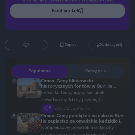
Twoja opinia pozwala nam tworzyć lepsze treści.
Kocham to!
1
Zapisz
Udostępnij
Popularne
Kategorie
Oman. Ceny biletów do
1
historycznych fortów w Sur: ile
zapłacisz za wejście do twierdzy
Oman to fascynujący kierunek
Sunaysilah (od 0,5 do 2 OMR / ok. 5-
turystyczny, który przyciąga
20 PLN)?
miłośników historii i unikalnej
5
28.07.2026
•
12 min
architektury obronnej. W artykule
Oman. Ceny pamiątek na suku w Sur.
2
Ile zapłacisz za omańskie kadzidło i
szczegółowo analizujemy koszty
świeże daktyle (od 2 do 15 OMR)?
Kompleksowy poradnik analityczny
związane z odwiedzinami w Sur, ze