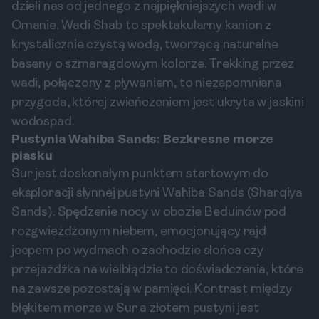
dzieli nas od jednego z najpiękniejszych wadi w
Omanie. Wadi Shab to spektakularny kanion z
krystalicznie czystą wodą, tworzącą naturalne
baseny o szmaragdowym kolorze. Trekking przez
wadi, połączony z pływaniem, to niezapomniana
przygoda, której zwieńczeniem jest ukryta w jaskini
wodospad.
Pustynia Wahiba Sands: Bezkresne morze
piasku
Sur jest doskonałym punktem startowym do
eksploracji słynnej pustyni Wahiba Sands (Sharqiya
Sands). Spędzenie nocy w obozie Beduinów pod
rozgwieżdżonym niebem, emocjonujący rajd
jeepem po wydmach o zachodzie słońca czy
przejażdżka na wielbłądzie to doświadczenia, które
na zawsze pozostają w pamięci. Kontrast między
błękitem morza w Sur a złotem pustyni jest