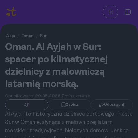
Azja
Oman
Sur
/
/
Oman. Al Ayjah w Sur:
spacer po klimatycznej
dzielnicy z malowniczą
latarnią morską.
Opublikowano:
20.05.2026
7 min czytania
1
Zapisz
Udostępnij
Al Ayjah to historyczna dzielnica portowego miasta
Sur w Omanie, słynąca z malowniczej latarni
morskiej i tradycyjnych, bielonych domów. Jest to