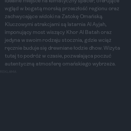
idealne miejsce na klimatyczny spacer, oferujące
wgląd w bogatą morską przeszłość regionu oraz
zachwycające widoki na Zatokę Omańską.
Kluczowymi atrakcjami są latarnia Al Ayjah,
imponujący most wiszący Khor Al Batah oraz
jedyna w swoim rodzaju stocznia, gdzie wciąż
ręcznie buduje się drewniane łodzie dhow. Wizyta
tutaj to podróż w czasie, pozwalająca poczuć
autentyczną atmosferę omańskiego wybrzeża.
REKLAMA