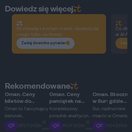
dopasowane do Twojego budżetu i
uwzględniająca transport, opłaty na
stylu podróżowania.
Dowiedz się więcej
miejscu, wyżywienie i opcjonalne koszty.
Rozmawiaj z kocham.travel i dowiedz się
Co char
czego tylko zechcesz
w Al Ay
Zadaj dowolne pytanie
Zadaj
Rekomendowane
Oman. Ceny
Oman. Ceny
Oman. Stoczni
Sur
Sur
Sur
biletów do
pamiątek na
w Sur: gdzie
historycznych
suku w Sur. Ile
zobaczyć, jak
Oman to fascynujący
Kompleksowy
Sur, nadmorskie
fortów w Sur: ile
zapłacisz za
powstają
kierunek
poradnik analityczny
miasto w Omanie,
zapłacisz za
omańskie
tradycyjne
12
12
1
turystyczny, który
omawiający ceny
to bijące serce
5
2
2
28.07.2026
•
16.07.2026
•
11.04.2026
•
wejście do
kadzidło i świeże
łodzie dhow?
min
min
m
przyciąga miłośników
tradycyjnego
tradycyjnego