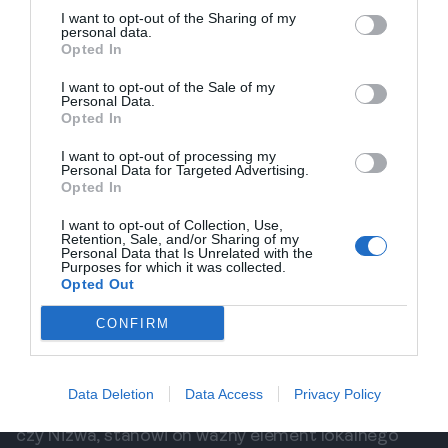
Już od wejścia czuć zapach drewna i smoły, a widok
I want to opt-out of the Sharing of my
personal data.
powstających szkieletów łodzi robi ogromne
Opted In
wrażenie.
I want to opt-out of the Sale of my
Sztuka bez planów i gwoździ
Personal Data.
Najbardziej niezwykłe jest to, że te imponujące
Opted In
jednostki powstają bez szczegółowych planów
I want to opt-out of processing my
technicznych czy projektów. Cała wiedza o
Personal Data for Targeted Advertising.
Opted In
konstrukcji, kształcie kadłuba i łączeniu desek jest w
głowach i rękach mistrzów szkutniczych. Co więcej,
I want to opt-out of Collection, Use,
Retention, Sale, and/or Sharing of my
do budowy tradycyjnie nie używa się gwoździ –
Personal Data that Is Unrelated with the
Purposes for which it was collected.
poszczególne elementy są ze sobą zszywane linami
Opted Out
z włókna kokosowego, a następnie uszczelniane.
CONFIRM
Po drodze do stoczni: Zamek Al Ayjah
W drodze do stoczni mija się niewielki zamek Al
Ayjah. Choć z zewnątrz może nie wydawać się tak
Data Deletion
Data Access
Privacy Policy
imponujący jak inne forty w Omanie, takie jak Bahla
czy Nizwa, stanowi on ważny element lokalnego