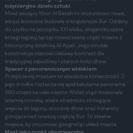
Inżynieryjne dzieło sztuki
Most wiszący Khor Al Batah to stosunkowo nowa,
ale już ikoniczna budowla w krajobrazie Sur. Oddany
do użytku na początku XXI wieku, elegancko spina
brzegi laguny, łącząc nowoczesną część miasta z
historyczną dzielnicą Al Ayjah. Jego smukła
konstrukcja stanowi ciekawy kontrast dla
tradycyjnej zabudowy i starych łodzi dhow.
Spacer z panoramicznym widokiem
Przejście się mostem to absolutna konieczność. Z
jego środka roztacza się spektakularna panorama
360 stopni na całe miasto. Widać stąd doskonale
latarnię morską, wieże strażnicze strzegące
wejścia do laguny, stocznię dhow oraz minarety
górujące nad nowszą częścią Sur. To idealne
miejsce, by zrozumieć geografię i układ miasta.
Most jako punkt obserwacyjny