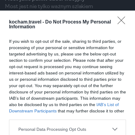
Most jest nie tylko ważnym szlakiem
komunikacyjnym, ale także popularnym miejscem
kocham.travel -
Do Not Process My Personal
spotkań i punktem obserwacyjnym. Wieczorami,
Information
gdy jest pięknie oświetlony, przyciąga zarówno
mieszkańców, jak i turystów. Stojąc na moście,
If you wish to opt-out of the sale, sharing to third parties, or
można poczuć puls miasta i podziwiać, jak historia
processing of your personal or sensitive information for
targeted advertising by us, please use the below opt-out
przeplata się tu z nowoczesnością.
section to confirm your selection. Please note that after your
Stocznia Tradycyjnych Łodzi
opt-out request is processed you may continue seeing
Dhow: Żywe Dziedzictwo Omanu
interest-based ads based on personal information utilized by
us or personal information disclosed to third parties prior to
Muzeum pod gołym niebem
your opt-out. You may separately opt-out of the further
Stocznia dhow w Sur to nie jest zwykły zakład
disclosure of your personal information by third parties on the
produkcyjny – to żywe muzeum, gdzie tradycja
IAB’s list of downstream participants. This information may
also be disclosed by us to third parties on the
IAB’s List of
szkutnicza przekazywana jest z pokolenia na
Downstream Participants
that may further disclose it to other
pokolenie. To jedno z ostatnich takich miejsc na
third parties.
świecie, gdzie wciąż buduje się potężne, drewniane
Personal Data Processing Opt Outs
statki przy użyciu metod stosowanych od setek lat.