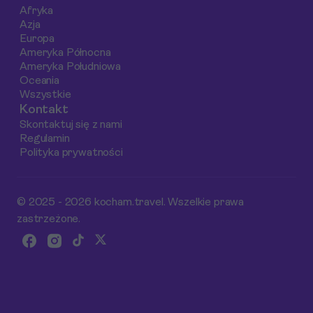
lokalne atrakcje.
co jeszcze warto
Afryka
Dzięki naszym
zobaczyć w tym
Azja
wskazówkom
urokliwym omańsk
Europa
dowiesz się, jak
porcie.
Ameryka Północna
Ameryka Południowa
zoptymalizować
Oceania
budżet, przeliczając
Wszystkie
wydatki na riale
Kontakt
omańskie, polskie
Skontaktuj się z nami
złote oraz euro.
Regulamin
Polityka prywatności
© 2025 - 2026 kocham.travel. Wszelkie prawa
zastrzeżone.