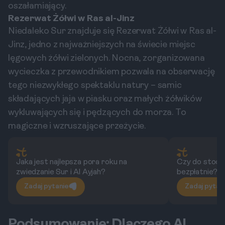
oszałamiający.
Rezerwat Żółwi w Ras al-Jinz
Niedaleko Sur znajduje się Rezerwat Żółwi w Ras al-
Jinz, jedno z najważniejszych na świecie miejsc
lęgowych żółwi zielonych. Nocna, zorganizowana
wycieczka z przewodnikiem pozwala na obserwację
tego niezwykłego spektaklu natury – samic
składających jaja w piasku oraz małych żółwików
wykluwających się i pędzących do morza. To
magiczne i wzruszające przeżycie.
Jaka jest najlepsza pora roku na
Czy do stocz
zwiedzanie Sur i Al Ayjah?
bezpłatnie?
Zadaj pytanie
Zadaj pytan
Podsumowanie: Dlaczego Al