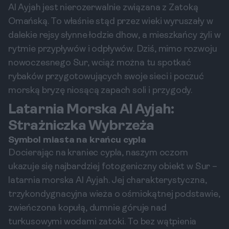
Al Ayjah jest nierozerwalnie związana z Zatoką
Omańską. To właśnie stąd przez wieki wyruszały w
dalekie rejsy słynne łodzie dhow, a mieszkańcy żyli w
rytmie przypływów i odpływów. Dziś, mimo rozwoju
nowoczesnego Sur, wciąż można tu spotkać
rybaków przygotowujących swoje sieci i poczuć
morską bryzę niosącą zapach soli i przygody.
Latarnia Morska Al Ayjah:
Strażniczka Wybrzeża
Symbol miasta na krańcu cypla
Docierając na kraniec cypla, naszym oczom
ukazuje się najbardziej fotogeniczny obiekt w Sur –
latarnia morska Al Ayjah. Jej charakterystyczna,
trzykondygnacyjna wieża o ośmiokątnej podstawie,
zwieńczona kopułą, dumnie góruje nad
turkusowymi wodami zatoki. To bez wątpienia