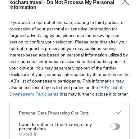
kocham.travel -
Do Not Process My Personal
gości dotyczących danego miejsca.
Information
Ceny w Dżabal Achdar
If you wish to opt-out of the sale, sharing to third parties, or
Ceny w regionie Dżabal Achdar mogą się różnić w
processing of your personal or sensitive information for
zależności od sezonu i typu zakwaterowania. Na
targeted advertising by us, please use the below opt-out
section to confirm your selection. Please note that after your
przykład, można znaleźć noclegi w pensjonatach już
opt-out request is processed you may continue seeing
od 50 zł za noc, podczas gdy luksusowy hotel może
interest-based ads based on personal information utilized by
kosztować od 400 zł do 1000 zł za noc.
us or personal information disclosed to third parties prior to
Budżet i planowanie
your opt-out. You may separately opt-out of the further
Przy planowaniu budżetu na podróż do Dżabal
disclosure of your personal information by third parties on the
IAB’s list of downstream participants. This information may
Achdar, warto uwzględnić również koszty
also be disclosed by us to third parties on the
IAB’s List of
transportu, wyżywienia oraz wstępu do atrakcji. Z
Downstream Participants
that may further disclose it to other
doświadczenia podróżników wynika, że na dobry
third parties.
tydzień w tej okolicy należy przeznaczyć minimum
Personal Data Processing Opt Outs
2000-3000 zł, w zależności od stylu
I want to opt-out of the Sharing of my
podróżowania.
personal data.
Bezpieczeństwo
Opted In