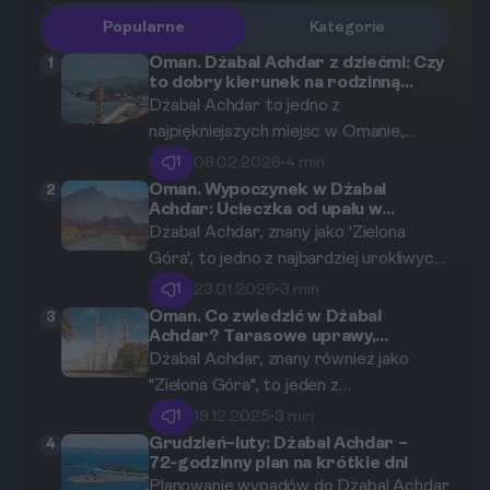
Popularne
Kategorie
Oman. Dżabal Achdar z dziećmi: Czy
1
to dobry kierunek na rodzinną
przygodę w górach?
Dżabal Achdar to jedno z
najpiękniejszych miejsc w Omanie,
które przyciąga rodziny z dziećmi. W
1
08.02.2026
•
4 min
artykule dokonamy analizy, czy wyjazd z
Oman. Wypoczynek w Dżabal
2
Achdar: Ucieczka od upału w
rodziną na ten malowniczy płaskowyż
górzystej oazie.
Dżabal Achdar, znany jako 'Zielona
jest odpowiedni oraz jakie atrakcje
Góra', to jedno z najbardziej urokliwych
czekają na rodziny. Oto szczegóły,
miejsc w Omanie, oferujące
które pomogą Wam w podjęciu decyzji.
1
23.01.2026
•
3 min
odosobnienie i wytchnienie od upalnych
Oman. Co zwiedzić w Dżabal
3
Achdar? Tarasowe uprawy,
temperatur niżej położonych
opuszczone wioski i 'Diana's Point'
Dżabal Achdar, znany również jako
obszarów. Idealne miejsce na
"Zielona Góra", to jeden z
wypoczynek, gdzie goście mogą
najpiękniejszych regionów Omanu.
delektować się pięknem natury oraz
1
19.12.2025
•
3 min
Znajdziemy tu tradycyjne wioski z
najwyższej jakości usługami hoteli.
Grudzień–luty: Dżabal Achdar –
4
72‑godzinny plan na krótkie dni
klimatyczną zabudową, piękne
Planowanie wypadów do Dżabal Achdar