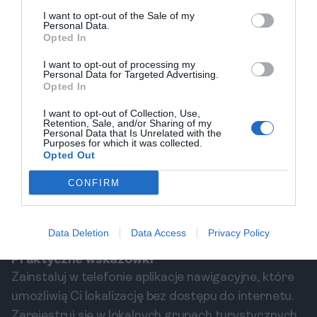
Dżabal Achdar to bezpieczny region, jednak jak
I want to opt-out of the Sale of my
wszędzie, warto zachować ostrożność. Upewnij się,
Personal Data.
Opted In
że masz aktualne informacje o warunkach
bezpieczeństwa, unikaj samotnych wędrówek w
I want to opt-out of processing my
Personal Data for Targeted Advertising.
nocy oraz zabezpiecz swoje rzeczy osobiste. W
Opted In
razie potrzeby można zawsze skorzystać z
I want to opt-out of Collection, Use,
lokalnych porad i wskazówek.
Retention, Sale, and/or Sharing of my
Personal Data that Is Unrelated with the
O czym warto pamiętać?
Purposes for which it was collected.
Opted Out
Warto zabrać ze sobą strefowe ubrania do
CONFIRM
wędrówek, a także niezbędne akcesoria, jak latarka,
apteczka oraz mapa turystyczna. Upewnij się, że
posiadasz wystarczające zapasy wody na szlaku, a
Data Deletion
Data Access
Privacy Policy
także prowiant, aby uniknąć zmęczenia.
Praktyczne wskazówki
Zainstaluj w telefonie aplikacje nawigacyjne, które
umożliwią Ci lokalizację bez dostępu do internetu.
Zarejestruj się w lokalnych grupach turystycznych,