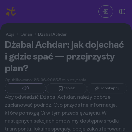
Azja
Oman
Dżabal Achdar
/
/
Dżabal Achdar: jak dojechać
i gdzie spać — przejrzysty
plan?
Opublikowano:
26.06.2025
5 min czytania
0
Zapisz
Udostępnij
Aby odwiedzić Dżabal Achdar, należy dobrze
zaplanować podróż. Oto przydatne informacje,
które pomogą Ci w tym przedsięwzięciu. W
następnych sekcjach omówimy dostępne środki
transportu, lokalne specjały, opcje zakwaterowania