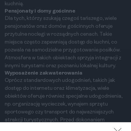
kuchnią.
Pensjonaty i domy gościnne
Dla tych, którzy szukają czegoś tańszego, wiele
pensjonatów oraz domów gościnnych oferuje
przytulne noclegi w rozsądnych cenach. Takie
miejsca często zapewniają dostęp do kuchni, co
pozwala na samodzielne przygotowanie posiłków.
Atmosfera w takich obiektach sprzyja integracji z
innymi turystami oraz poznaniu lokalnej kultury.
Wyposażenie zakwaterowania
Oprócz standardowych udogodnień, takich jak
dostęp do internetu oraz klimatyzacja, wiele
obiektów oferuje również specjalne udogodnienia,
np. organizację wycieczek, wynajem sprzętu
sportowego czy transport do najważniejszych
atrakcji turystycznych. Przed dokonaniem
rezerwacji warto zapoznać się z opiniami innych