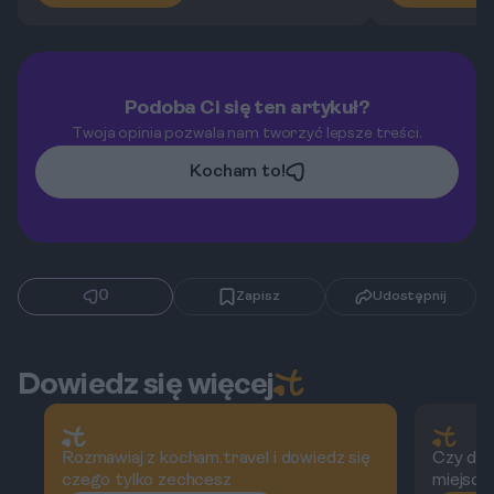
Podoba Ci się ten artykuł?
Twoja opinia pozwala nam tworzyć lepsze treści.
Kocham to!
0
Zapisz
Udostępnij
Dowiedz się więcej
Rozmawiaj z kocham.travel i dowiedz się
Czy dża
czego tylko zechcesz
miejsc