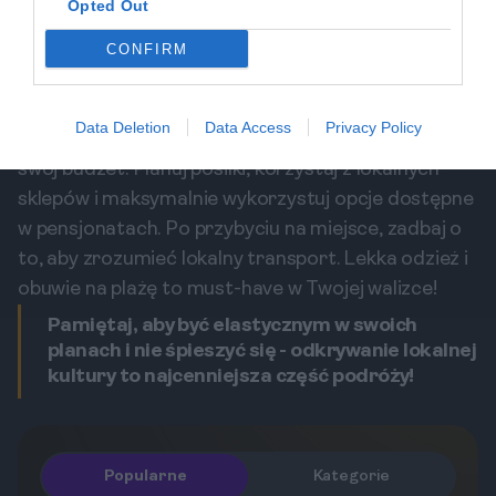
Opted Out
unikaj spacerów po wyspie w nocy samotnie. Warto
również zwrócić uwagę na lokalne objawy
CONFIRM
zdrowotne i dbać o higienę.
Praktyczne porady
Data Deletion
Data Access
Privacy Policy
Wybierając się na Rasdhoo, warto zoptymalizować
swój budżet. Planuj posiłki, korzystaj z lokalnych
sklepów i maksymalnie wykorzystuj opcje dostępne
w pensjonatach. Po przybyciu na miejsce, zadbaj o
to, aby zrozumieć lokalny transport. Lekka odzież i
obuwie na plażę to must-have w Twojej walizce!
Pamiętaj, aby być elastycznym w swoich
planach i nie śpieszyć się - odkrywanie lokalnej
kultury to najcenniejsza część podróży!
Popularne
Kategorie