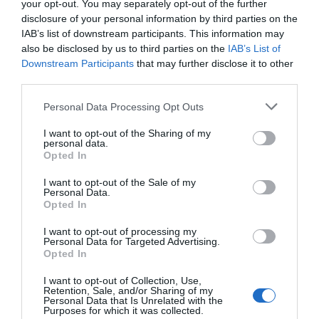
your opt-out. You may separately opt-out of the further
różnych potraw kuchni malediwskiej i
disclosure of your personal information by third parties on the
międzynarodowej. Pamiętaj, żeby odwiedzić
IAB’s list of downstream participants. This information may
also be disclosed by us to third parties on the
IAB’s List of
również małe kawiarnie, w których lokalni
Downstream Participants
that may further disclose it to other
mieszkańcy serwują pyszne przekąski.
third parties.
Czego unikać?
Personal Data Processing Opt Outs
Podczas pobytu na Rasdhoo, warto pamiętać o
I want to opt-out of the Sharing of my
pewnych zasadach. Unikaj noszenia kostiumów
personal data.
Opted In
kąpielowych w miejscach, które nie są plażami, jak
np. sklepy czy restauracje. Zachowuj również
I want to opt-out of the Sale of my
Personal Data.
szacunek do kultury lokalnej, zwłaszcza podczas
Opted In
odwiedzin w miejscach religijnych.
I want to opt-out of processing my
Bezpieczeństwo na wyspie
Personal Data for Targeted Advertising.
Rasdhoo jest uważana za bezpieczną wyspę dla
Opted In
turystów. Jednak standardowe zasady
I want to opt-out of Collection, Use,
bezpieczeństwa są ważne. Zachowuj ostrożność,
Retention, Sale, and/or Sharing of my
Personal Data that Is Unrelated with the
nie zostawiaj cennych rzeczy bez nadzoru oraz
Purposes for which it was collected.