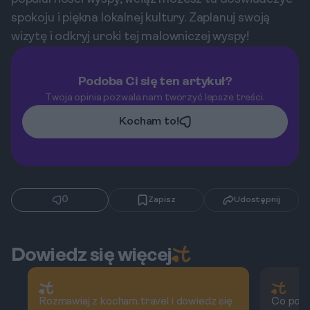
spokoju i piękna lokalnej kultury. Zaplanuj swoją
wizytę i odkryj uroki tej malowniczej wyspy!
Podoba Ci się ten artykuł?
Twoja opinia pozwala nam tworzyć lepsze treści.
Kocham to!
0
Zapisz
Udostępnij
Dowiedz się więcej
Rozmawiaj z kocham.travel i dowiedz się
Co powi