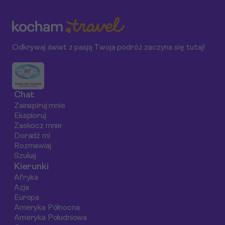
kompleksowy
lokalne atrakcje.
zachody słońca i
przewodnik zabierze
mosty. Poznaj
Cię w podróż po
przyciągające wzr
najlepszych miejscach
miejsca i dowiedz s
Odkrywaj świat z pasją Twoja podróż zaczyna się tutaj!
nurkowych,
jak najlepiej
praktycznych
wykorzystać swój
wskazówkach i
czas na tej idyllicz
podwodnych
wyspie.
Chat
skarbach, które
Zainspiruj mnie
czekają na odkrycie.
Eksploruj
Zaskocz mnie
Doradź mi
Rozmawiaj
Szukaj
Kierunki
Afryka
Azja
Europa
Ameryka Północna
Ameryka Południowa