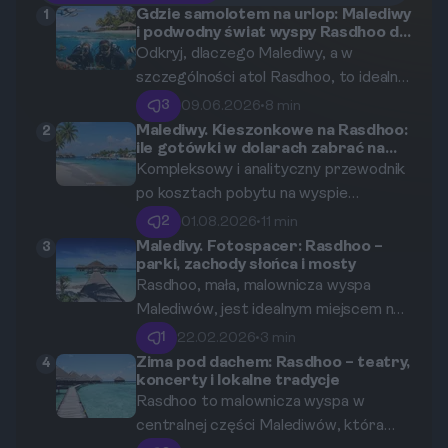
Gdzie samolotem na urlop: Malediwy
1
i podwodny świat wyspy Rasdhoo dla
początkujących nurków
Odkryj, dlaczego Malediwy, a w
szczególności atol Rasdhoo, to idealne
miejsce na rozpoczęcie swojej
3
09.06.2026
•
8 min
przygody z nurkowaniem. Ten
Malediwy. Kieszonkowe na Rasdhoo:
2
ile gotówki w dolarach zabrać na
kompleksowy przewodnik zabierze Cię
codzienne wydatki?
Kompleksowy i analityczny przewodnik
w podróż po najlepszych miejscach
po kosztach pobytu na wyspie
nurkowych, praktycznych
Rasdhoo, uwzględniający noclegi,
wskazówkach i podwodnych skarbach,
2
01.08.2026
•
11 min
jedzenie, transport oraz lokalne
które czekają na odkrycie.
Maledivy. Fotospacer: Rasdhoo –
3
parki, zachody słońca i mosty
atrakcje.
Rasdhoo, mała, malownicza wyspa
Malediwów, jest idealnym miejscem na
fotospacer. Ten blog przedstawia
1
22.02.2026
•
3 min
najpiękniejsze zakątki wyspy, w tym
Zima pod dachem: Rasdhoo – teatry,
4
koncerty i lokalne tradycje
parki, zachody słońca i mosty. Poznaj
Rasdhoo to malownicza wyspa w
przyciągające wzrok miejsca i dowiedz
centralnej części Malediwów, która
się, jak najlepiej wykorzystać swój czas