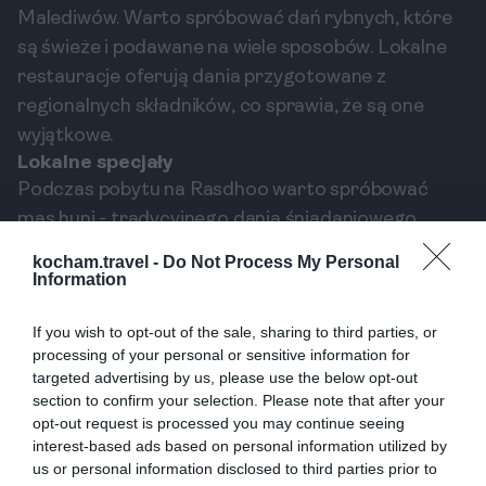
Malediwów. Warto spróbować dań rybnych, które
są świeże i podawane na wiele sposobów. Lokalne
restauracje oferują dania przygotowane z
regionalnych składników, co sprawia, że są one
wyjątkowe.
Lokalne specjały
Podczas pobytu na Rasdhoo warto spróbować
mas huni - tradycyjnego dania śniadaniowego
przygotowanego z tuńczyka, cebuli, kokosa oraz
kocham.travel -
Do Not Process My Personal
przypraw. Innym obowiązkowym daniem jest
Information
garudhiya – zupa rybna, którą podaje się z ryżem.
If you wish to opt-out of the sale, sharing to third parties, or
Każde z tych dań to niesamowite doznanie
processing of your personal or sensitive information for
smakowe, które na długo pozostanie w pamięci.
targeted advertising by us, please use the below opt-out
Gdzie można zjeść?
section to confirm your selection. Please note that after your
Na Rasdhoo znajdziesz wiele lokalnych restauracji
opt-out request is processed you may continue seeing
interest-based ads based on personal information utilized by
serwujących smaczne jedzenie. Dobre opinie ma np.
us or personal information disclosed to third parties prior to
Restauracja Rasdhoo, w której możesz spróbować