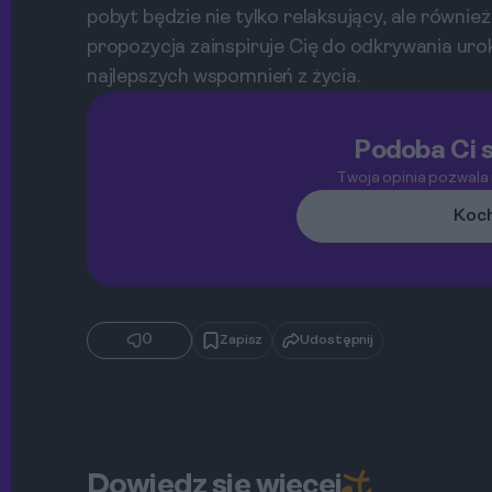
pobyt będzie nie tylko relaksujący, ale równie
propozycja zainspiruje Cię do odkrywania uro
najlepszych wspomnień z życia.
Podoba Ci s
Twoja opinia pozwala
Koch
0
Zapisz
Udostępnij
Dowiedz się więcej