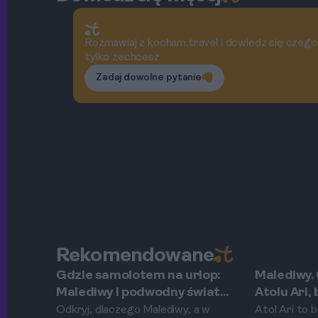
Rozmawiaj z kocham.travel i dowiedz się czego
tylko zechcesz
Zadaj dowolne pytanie
Rekomendowane
Gdzie samolotem na urlop:
Malediwy.
Rasdhoo
Atol Ari
Malediwy i podwodny świat
Atolu Ari,
wyspy Rasdhoo dla
wielorybie
Odkryj, dlaczego Malediwy, a w
Atol Ari to 