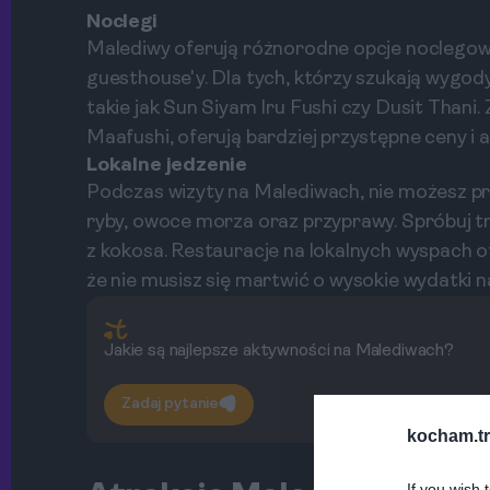
Noclegi
Malediwy oferują różnorodne opcje noclegow
guesthouse'y. Dla tych, którzy szukają wygody
takie jak Sun Siyam Iru Fushi czy Dusit Thani. 
Maafushi, oferują bardziej przystępne ceny i
Lokalne jedzenie
Podczas wizyty na Malediwach, nie możesz prz
ryby, owoce morza oraz przyprawy. Spróbuj tr
z kokosa. Restauracje na lokalnych wyspach o
że nie musisz się martwić o wysokie wydatki 
Jakie są najlepsze aktywności na Malediwach?
Zadaj pytanie
kocham.tr
If you wish 