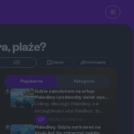
a, plaże?
0
Zapisz
Udostępnij
Popularne
Kategorie
1
Gdzie samolotem na urlop:
Malediwy i podwodny świat wyspy
Rasdhoo dla początkujących
Odkryj, dlaczego Malediwy, a w
nurków
szczególności atol Rasdhoo, to
idealne miejsce na rozpoczęcie
3
09.06.2026
•
8 min
swojej przygody z nurkowaniem. Ten
2
Malediwy. Gdzie nurkować na
kompleksowy przewodnik zabierze
Atolu Ari, by zobaczyć rekiny