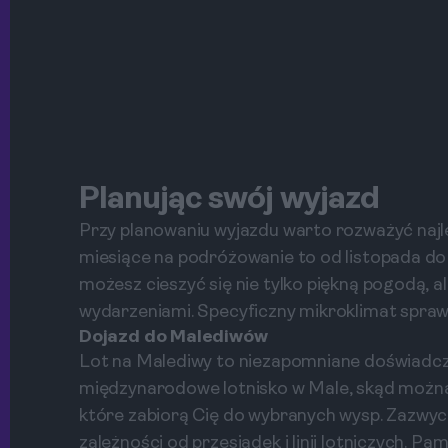
Planując swój wyjazd
Przy planowaniu wyjazdu warto rozważyć najl
miesiące na podróżowanie to od listopada do 
możesz cieszyć się nie tylko piękną pogodą, al
wydarzeniami. Specyficzny mikroklimat sprawi
Dojazd do Malediwów
Lot na Malediwy to niezapomniane doświadcz
międzynarodowe lotnisko w Male, skąd można 
które zabiorą Cię do wybranych wysp. Zazwycza
zależności od przesiadek i linii lotniczych. P