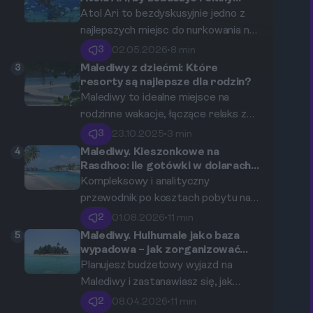
wielorybie i manty?
Cię w podróż po najlepszych
Atol Ari to bezdyskusyjnie jedno z
miejscach nurkowych, praktycznych
najlepszych miejsc do nurkowania na
wskazówkach i podwodnych
świecie, prawdziwy klejnot
3
02.05.2026
•
8 min
skarbach, które czekają na odkrycie.
Malediwów. Ten przewodnik
3
Malediwy z dziećmi: Które
zabierze Cię w podróż po jego
resorty są najlepsze dla rodzin?
podwodnych cudach, wskazując
Malediwy to idealne miejsce na
najlepsze miejsca do spotkania
rodzinne wakacje, łączące relaks z
majestatycznych rekinów
wieloma atrakcjami dla dzieci. Ten
3
23.10.2025
•
3 min
wielorybich i tańczących mant.
blog post pomoże Ci odkryć
4
Malediwy. Kieszonkowe na
najlepsze resorty, które oferują
Rasdhoo: ile gotówki w dolarach
zabrać na codzienne wydatki?
specjalne udogodnienia dla rodzin,
Kompleksowy i analityczny
abyście mogli spędzić wspólnie
przewodnik po kosztach pobytu na
niezapomniane chwile. Oprócz
wyspie Rasdhoo, uwzględniający
2
01.08.2026
•
11 min
pięknych plaż i krystalicznie
noclegi, jedzenie, transport oraz
5
Malediwy. Hulhumale jako baza
czystego morza, znajdziesz tutaj
lokalne atrakcje.
wypadowa – jak zorganizować
transport na lokalne wyspy?
również wiele ekscytujących
Planujesz budżetowy wyjazd na
atrakcji, które będą cieszyć całą
Malediwy i zastanawiasz się, jak
rodzinę.
poruszać się między rajskimi
2
08.04.2026
•
11 min