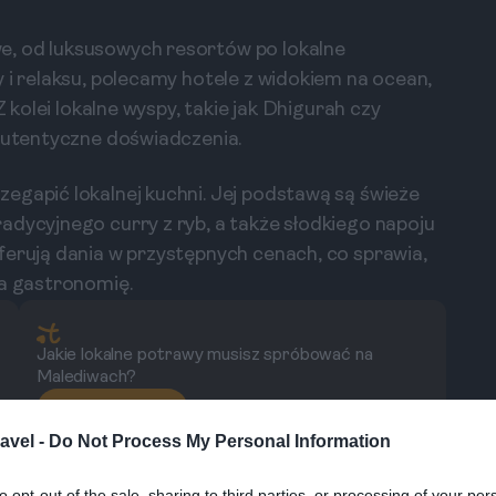
e, od luksusowych resortów po lokalne
 i relaksu, polecamy hotele z widokiem na ocean,
Z kolei lokalne wyspy, takie jak Dhigurah czy
 autentyczne doświadczenia.
egapić lokalnej kuchni. Jej podstawą są świeże
adycyjnego curry z ryb, a także słodkiego napoju
ferują dania w przystępnych cenach, co sprawia,
na gastronomię.
Jakie lokalne potrawy musisz spróbować na
Malediwach?
Zadaj pytanie
avel -
Do Not Process My Personal Information
to opt-out of the sale, sharing to third parties, or processing of your per