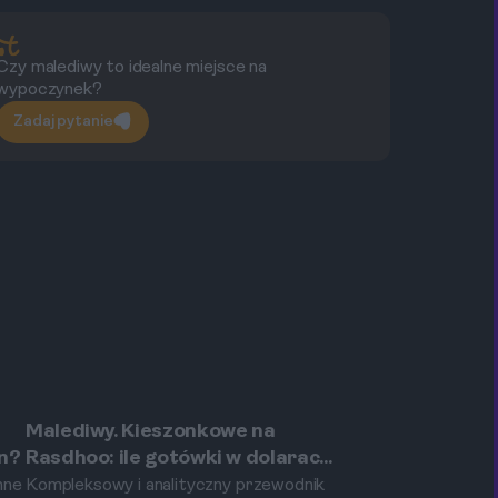
Czy malediwy to idealne miejsce na
Cz
wypoczynek?
pr
Zadaj pytanie
Malediwy. Kieszonkowe na
Rasdhoo
in?
Rasdhoo: ile gotówki w dolarach
zabrać na codzienne wydatki?
nne
Kompleksowy i analityczny przewodnik