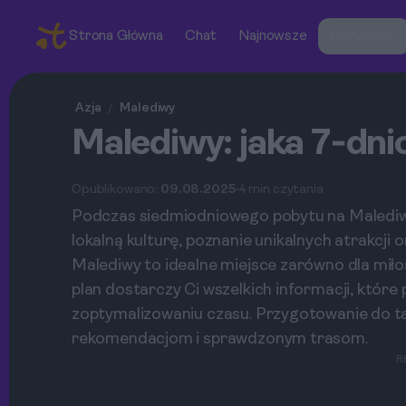
Strona Główna
Chat
Najnowsze
Kierunki
Azja
Malediwy
/
Malediwy: jaka 7‑dni
Opublikowano:
09.08.2025
4 min czytania
Podczas siedmiodniowego pobytu na Malediwa
lokalną kulturę, poznanie unikalnych atrakcji
Malediwy to idealne miejsce zarówno dla miło
plan dostarczy Ci wszelkich informacji, któr
zoptymalizowaniu czasu. Przygotowanie do tak
rekomendacjom i sprawdzonym trasom.
R