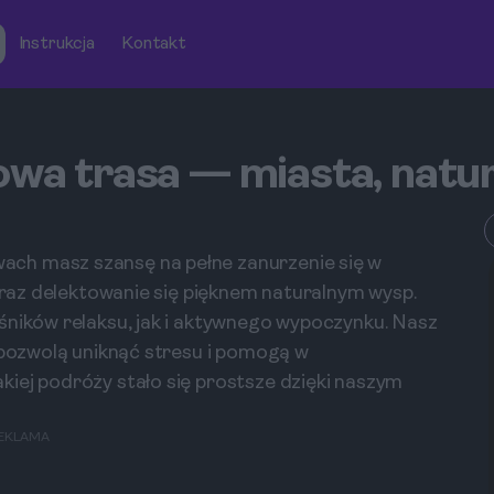
Instrukcja
Kontakt
owa trasa — miasta, natur
ch masz szansę na pełne zanurzenie się w
 oraz delektowanie się pięknem naturalnym wysp.
śników relaksu, jak i aktywnego wypoczynku. Nasz
e pozwolą uniknąć stresu i pomogą w
iej podróży stało się prostsze dzięki naszym
EKLAMA