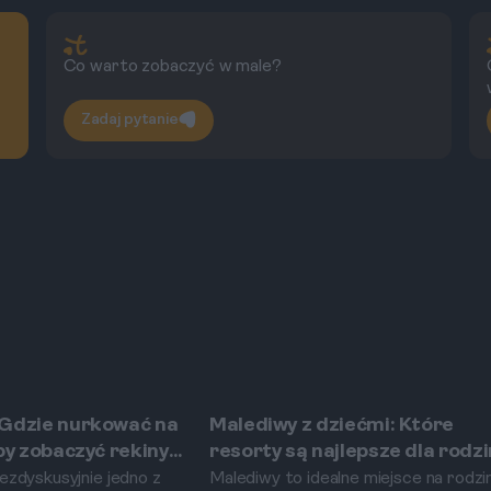
Co warto zobaczyć w male?
Zadaj pytanie
 Gdzie nurkować na
Malediwy z dziećmi: Które
Malediwy
 by zobaczyć rekiny
resorty są najlepsze dla rodz
 i manty?
bezdyskusyjnie jedno z
Malediwy to idealne miejsce na rodzi