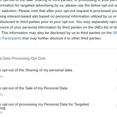
formation for targeted advertising by us, please use the below opt-out s
 odkrywania. Obowiązkowym punktem programu są
r selection. Please note that after your opt-out request is processed y
eing interest-based ads based on personal information utilized by us or
pomniane spotkania z kolorowymi rybami i pięknymi
disclosed to third parties prior to your opt-out. You may separately opt-
odą, zachwycą Cię podwodne pejzaże. Możesz
losure of your personal information by third parties on the IAB’s list of
iny oraz spróbować swoich sił w wędkarstwie.
. This information may also be disclosed by us to third parties on the
IA
 różnią się od resortów, pokazując autentyczne
Participants
that may further disclose it to other third parties.
zeń jest nurkowanie z mantami oraz rekinami
l Data Processing Opt Outs
z tymi majestatycznymi stworzeniami to chleb
o opt-out of the Sharing of my personal data.
ane są przez lokalne firmy, które zapewniają
In
o niezapomniane przeżycie zapamiętasz na długo.
o opt-out of the Sale of my Personal Data.
In
finów w ich naturalnym środowisku. Wiele firm
odzie słońca, podczas których możesz cieszyć się
to opt-out of processing my Personal Data for Targeted
ing.
yczne doświadczenie, które będzie idealnymi
In