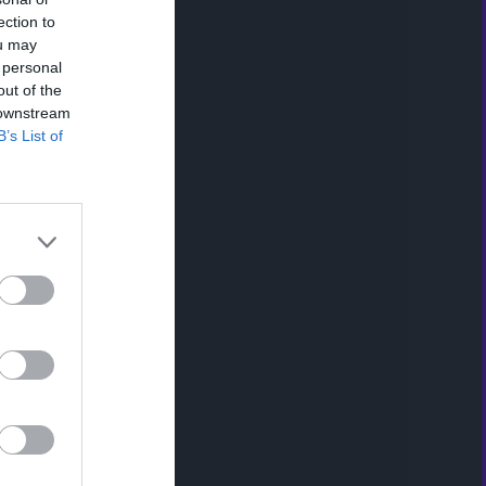
ection to
ou may
 personal
out of the
 downstream
B’s List of