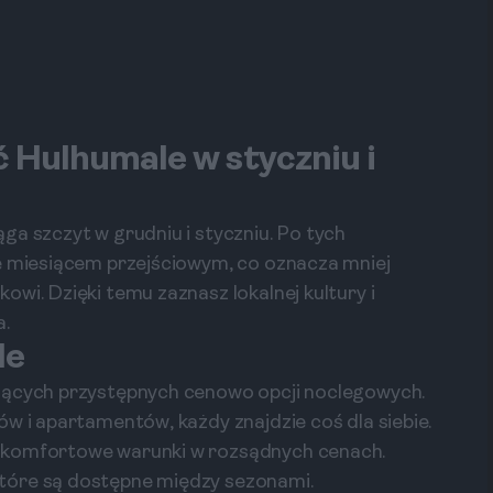
 Hulhumale w styczniu i
ga szczyt w grudniu i styczniu. Po tych
ię miesiącem przejściowym, co oznacza mniej
wi. Dzięki temu zaznasz lokalnej kultury i
a.
le
ujących przystępnych cenowo opcji noclegowych.
w i apartamentów, każdy znajdzie coś dla siebie.
 komfortowe warunki w rozsądnych cenach.
tóre są dostępne między sezonami.