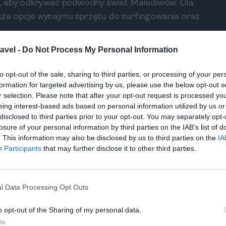
u, aby odkrywać podwodny świat Malediwów. Dla
że opcje wynajmu sprzętu do surfingowania oraz
h?
avel -
Do Not Process My Personal Information
 na Malediwach. Możesz wybrać się na wycieczki
ć windsurfingu. Zdecydowanie warto doświadczyć
to opt-out of the sale, sharing to third parties, or processing of your per
formation for targeted advertising by us, please use the below opt-out s
jącej Cię natury.
r selection. Please note that after your opt-out request is processed y
eing interest-based ads based on personal information utilized by us or
disclosed to third parties prior to your opt-out. You may separately opt-
losure of your personal information by third parties on the IAB’s list of
. This information may also be disclosed by us to third parties on the
IA
Participants
that may further disclose it to other third parties.
j
l Data Processing Opt Outs
l!
o opt-out of the Sharing of my personal data.
In