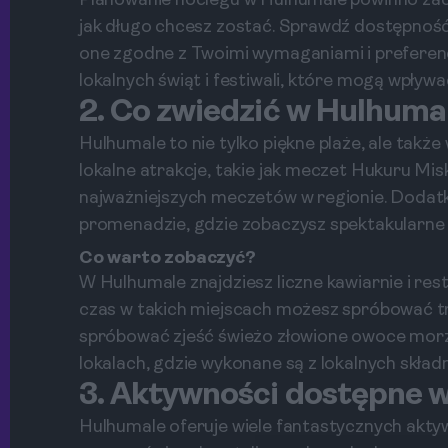
Planowanie noclegu w Hulhumale powinno zacz
jak długo chcesz zostać. Sprawdź dostępność 
one zgodne z Twoimi wymaganiami i preferen
lokalnych świąt i festiwali, które mogą wpływ
2. Co zwiedzić w Hulhuma
Hulhumale to nie tylko piękne plaże, ale także
lokalne atrakcje, takie jak meczet Hukuru Misk
najważniejszych meczetów w regionie. Dodat
promenadzie, gdzie zobaczysz spektakularne 
Co warto zobaczyć?
W Hulhumale znajdziesz liczne kawiarnie i res
czas w takich miejscach możesz spróbować t
spróbować zjeść świeżo złowione owoce morz
lokalach, gdzie wykonane są z lokalnych skład
3. Aktywności dostępne 
Hulhumale oferuje wiele fantastycznych akty