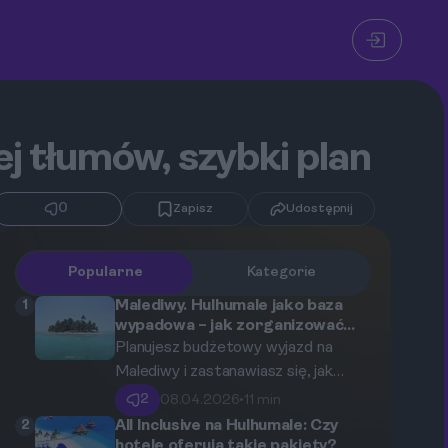
j tłumów, szybki plan
0
Zapisz
Udostępnij
Popularne
Kategorie
1
Malediwy. Hulhumale jako baza
wypadowa – jak zorganizować
transport na lokalne wyspy?
Planujesz budżetowy wyjazd na
Malediwy i zastanawiasz się, jak
poruszać się między rajskimi
2
08.04.2026
•
11 min
wyspami? Hulhumale, sztuczna
2
All Inclusive na Hulhumale: Czy
wyspa połączona z lotniskiem, to
hotele oferują takie pakiety?