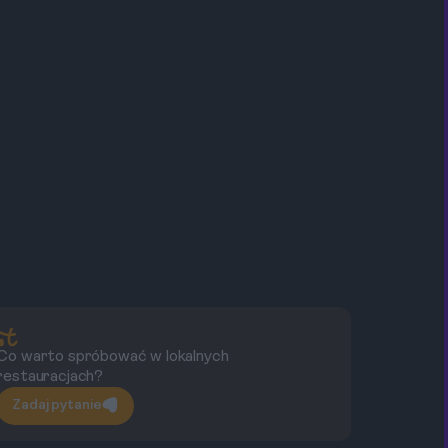
Co warto spróbować w lokalnych
Cz
restauracjach?
c
Zadaj pytanie