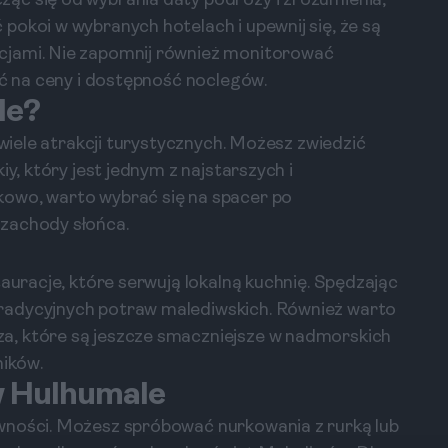
ąć się od wybrania daty podróży i zrozumienia,
pokoi w wybranych hotelach i upewnij się, że są
cjami. Nie zapomnij również monitorować
ać na ceny i dostępność noclegów.
le?
 wiele atrakcji turystycznych. Możesz zwiedzić
iy, który jest jednym z najstarszych i
kowo, warto wybrać się na spacer po
zachody słońca.
tauracje, które serwują lokalną kuchnię. Spędzając
radycyjnych potraw malediwskich. Również warto
a, które są jeszcze smaczniejsze w nadmorskich
ników.
w Hulhumale
wności. Możesz spróbować nurkowania z rurką lub