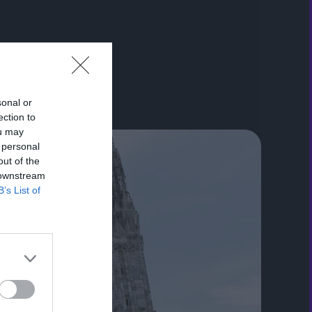
sonal or
ection to
ou may
 personal
out of the
 downstream
B’s List of