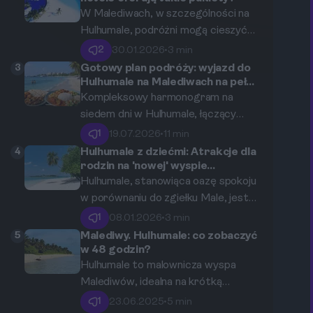
idealny punkt startowy. W tym
W Malediwach, w szczególności na
kompleksowym przewodniku
Hulhumale, podróżni mogą cieszyć
dowiesz się wszystkiego o
się wyjątkowym doświadczeniem
2
30.01.2026
•
3 min
transporcie publicznym,
wakacyjnym dzięki ofercie hoteli all
3
Gotowy plan podróży: wyjazd do
speedboatach i lotach krajowych,
inclusive. Od luksusowych willi po
Hulhumale na Malediwach na pełen
tydzień z harmonogramem
aby Twoja podróż po Malediwach
znakomite restauracje, hotele na
Kompleksowy harmonogram na
uwzględniającym zwiedzanie,
była tania, sprawna i pełna
Hulhumale oferują szeroki wachlarz
siedem dni w Hulhumale, łączący
lokalne jedzenie i głęboki
niezapomnianych wrażeń.
usług i udogodnień, które
zwiedzanie, próbowanie lokalnej
1
19.07.2026
•
11 min
odpoczynek
zaspokajają różnorodne potrzeby
kuchni oraz głęboki relaks.
4
Hulhumale z dziećmi: Atrakcje dla
gości. Zrozum, dlaczego formuła all
rodzin na 'nowej' wyspie
Malediwów
inclusive może być idealnym
Hulhumale, stanowiąca oazę spokoju
wyborem na Twoje wakacje w
w porównaniu do zgiełku Male, jest
tropikach.
idealnym miejscem na wakacje z
1
08.01.2026
•
3 min
rodziną i dziećmi. Wyspa oferuje
5
Malediwy. Hulhumale: co zobaczyć
wiele atrakcji, które sprawią, że
w 48 godzin?
wypoczynek z najmłodszymi będzie
Hulhumale to malownicza wyspa
nie tylko przyjemny, ale również
Malediwów, idealna na krótką
bezpieczny.
wizytę. W ciągu 48 godzin masz
1
23.06.2025
•
5 min