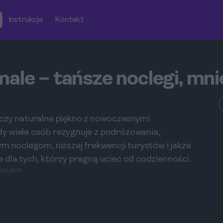
Instrukcja
Kontakt
ale – tańsze noclegi, mnie
ączy naturalne piękno z nowoczesnymi
y wiele osób rezygnuje z podróżowania,
m noclegom, niższej frekwencji turystów i jakże
 dla tych, którzy pragną uciec od codzienności.
EKLAMA