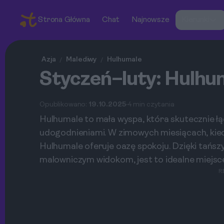
Strona Główna
Chat
Najnowsze
Kierunki
Azja
Malediwy
Hulhumale
/
/
Styczeń–luty: Hulhum
Opublikowano:
19.10.2025
4 min czytania
Hulhumale to mała wyspa, która skutecznie ł
udogodnieniami. W zimowych miesiącach, kied
Hulhumale oferuje oazę spokoju. Dzięki tańszy
malowniczym widokom, jest to idealne miejsce
R