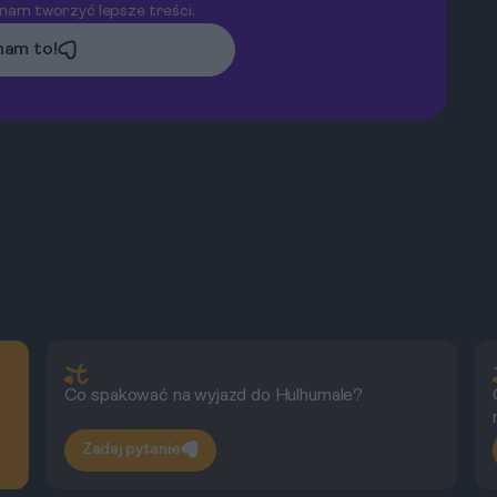
 nam tworzyć lepsze treści.
am to!
Co spakować na wyjazd do Hulhumale?
Zadaj pytanie