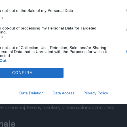
male i
o opt-out of the Sale of my Personal Data.
In
to opt-out of processing my Personal Data for Targeted
ing.
In
 na wyjazd do Hulhumale
o opt-out of Collection, Use, Retention, Sale, and/or Sharing
ersonal Data that Is Unrelated with the Purposes for which it
 decyzja! Oto kilka wskazówek, które sprawią, że
lected.
Out
 Po pierwsze, sprawdź lokalne przepisy
rzyjemnych niespodzianek. Po drugie, pamiętaj o
CONFIRM
pasować do klimatu Malediwów.
owiednie na wysokie temperatury. Na Malediwach
Data Deletion
Data Access
Privacy Policy
obuwie akwariowe, aby móc chodzenie po
słonecznej: kremy, okulary przeciwsłoneczne oraz
male