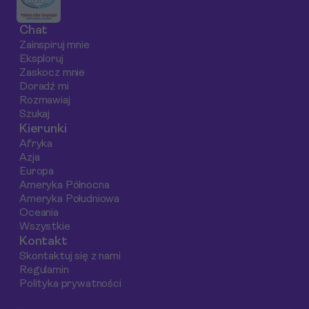
wyjątkowych
możesz się
nawiązać nowe
restauracji, które
zatrzymać.
znajomości i
Chat
zdefiniują Twoje
delektować się
Zainspiruj mnie
gastronomiczne
lokalną kuchnią. Ot
Eksploruj
wspomnienia z
jak efektywnie
Zaskocz mnie
wyspy.
spędzić dwa dni w
Doradź mi
Rozmawiaj
Seminyak, aby
Szukaj
maksymalnie
Kierunki
wykorzystać tę po
Afryka
krótką wizytę.
Azja
Europa
Ameryka Północna
Ameryka Południowa
Oceania
Wszystkie
Kontakt
Skontaktuj się z nami
Regulamin
Polityka prywatności