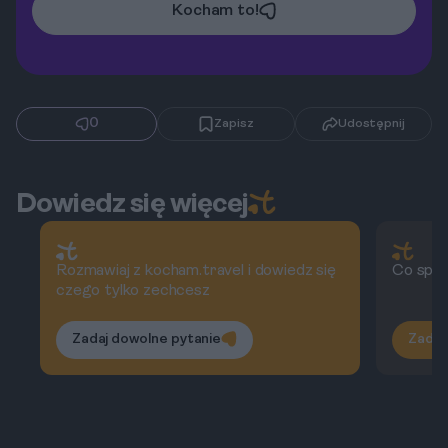
Kocham to!
0
Zapisz
Udostępnij
Dowiedz się więcej
Rozmawiaj z kocham.travel i dowiedz się
Co spra
czego tylko zechcesz
Zadaj dowolne pytanie
Zadaj