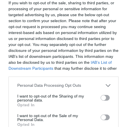
If you wish to opt-out of the sale, sharing to third parties, or
Seminyak w listopadzie i grudniu, kiedy sezon
processing of your personal or sensitive information for
deszczowy jest w pełni, co może ograniczyć czas
targeted advertising by us, please use the below opt-out
spędzony na zewnątrz i fotografowanie.
section to confirm your selection. Please note that after your
Budżet
opt-out request is processed you may continue seeing
interest-based ads based on personal information utilized by
Podróż do Seminyak niekoniecznie musi być droga.
us or personal information disclosed to third parties prior to
Można znaleźć zakwaterowanie w różnych
your opt-out. You may separately opt-out of the further
disclosure of your personal information by third parties on the
przedziałach cenowych, od luksusowych willi po
IAB’s list of downstream participants. This information may
przystępne hostele. Lagodny budżet powinien
also be disclosed by us to third parties on the
IAB’s List of
wynosić około 50-100 dolarów dziennie na
Downstream Participants
that may further disclose it to other
zakwaterowanie, posiłki i transport. Dodatkowo,
third parties.
warto zainwestować w sesje zdjęciowe z
Personal Data Processing Opt Outs
profesjonalnym fotografem, by uwiecznić swoje
I want to opt-out of the Sharing of my
niezapomniane chwile podczas wakacji.
personal data.
Lokalne jedzenie
Opted In
Seminyak to raj dla smakoszy! Można tu znaleźć
I want to opt-out of the Sale of my
Personal Data.
szeroki wybór lokalnych potraw oraz
Opted In