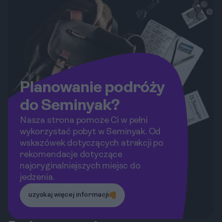
możliwości, aby zdobyć pamiętne
ujęcia. Przygotuj aparat i zanurz się w
te nierozłączne aspekty wyjazdu!
Planowanie podróży
do Seminyak?
Nasza strona pomoże Ci w pełni
wykorzystać pobyt w Seminyak. Od
wskazówek dotyczących atrakcji po
rekomendacje dotyczące
najoryginalniejszych miejsc do
jedzenia.
uzyskaj więcej informacji