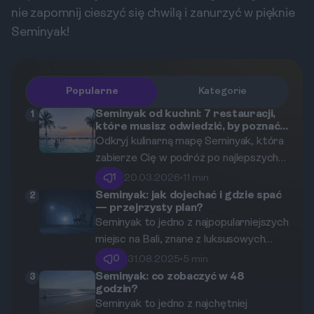
nie zapomnij cieszyć się chwilą i zanurzyć w pięknie
Seminyak!
Popularne
Kategorie
Seminyak od kuchni: 7 restauracji,
1
które musisz odwiedzić, by poznać
smaki Bali.
Odkryj kulinarną mapę Seminyak, która
zabierze Cię w podróż po najlepszych
smakach Bali. Od autentycznej
1
20.03.2026
•
11 min
indonezyjskiej kuchni w nowoczesnym
Seminyak: jak dojechać i gdzie spać
2
— przejrzysty plan?
wydaniu, przez innowacyjne fuzje, po
Seminyak to jedno z najpopularniejszych
romantyczne kolacje pod gwiazdami –
miejsc na Bali, znane z luksusowych
ten przewodnik przedstawia 6
hoteli, plażowych klubów i wciągającej
wyjątkowych restauracji, które
0
31.08.2025
•
5 min
atmosfery. W tym przewodniku
zdefiniują Twoje gastronomiczne
Seminyak: co zobaczyć w 48
3
godzin?
przedstawimy najlepsze sposoby
wspomnienia z wyspy.
Seminyak to jedno z najchętniej
dotarcia do Seminyak oraz