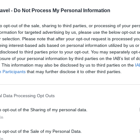
 przyrody.
avel -
Do Not Process My Personal Information
iwa uczta dla podniebienia
lnych przysmaków. Bali słynie z różnorodności
to opt-out of the sale, sharing to third parties, or processing of your per
ysznymi potrawami.
formation for targeted advertising by us, please use the below opt-out s
r selection. Please note that after your opt-out request is processed y
eing interest-based ads based on personal information utilized by us or
 dla podniebienia. Można tam spróbować takich
disclosed to third parties prior to your opt-out. You may separately opt-
 (szaszłyki) oraz mee goreng (smażony makaron).
losure of your personal information by third parties on the IAB’s list of
 kulturę kulinarną. Warung Indonesia to jedna z
. This information may also be disclosed by us to third parties on the
IA
Participants
that may further disclose it to other third parties.
eszyć się smakami Bali.
wakacji w Kucie
 być jednym z priorytetów. Ważne jest, aby być
l Data Processing Opt Outs
padów i unikać samotnych spacerów po mniej
o opt-out of the Sharing of my personal data.
In
, które mogą się przydać podczas pobytu w Kucie.
o opt-out of the Sale of my Personal Data.
 na swoje rzeczy osobiste. Warto również lepiej
In