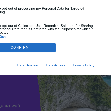
 Kuta Art Market. I pamiętaj, aby przestrzegać
urę.
to opt-out of processing my Personal Data for Targeted
ing.
In
sobie życie nocne, kulturę oraz
 żadnego z tych atrakcji podczas
o opt-out of Collection, Use, Retention, Sale, and/or Sharing
ersonal Data that Is Unrelated with the Purposes for which it
lected.
Out
CONFIRM
Data Deletion
Data Access
Privacy Policy
rganizować