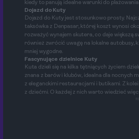
kiedy to panują idealne warunki do plażowania
Dojazd do Kuty
Dojazd do Kuty jest stosunkowo prosty. Najc
taksówka z Denpasar, której koszt wynosi o
rozważyć wynajem skutera, co daje większą s
również zwrócić uwagę na lokalne autobusy, k
mniej wygodne.
Fascynujące dzielnice Kuty
Kuta dzieli się na kilka tętniących życiem dziel
znana z barów i klubów, idealna dla nocnych m
z eleganckimi restauracjami i butikami. Z kole
z dziećmi. O każdej z nich warto wiedzieć więc
R