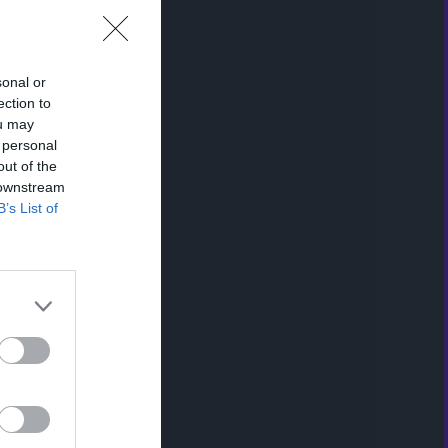
sonal or
ection to
ou may
 personal
out of the
 downstream
B’s List of