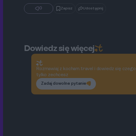
0
Zapisz
Udostępnij
Dowiedz się więcej
Rozmawiaj z kocham.travel i dowiedz się czego
tylko zechcesz
Zadaj dowolne pytanie