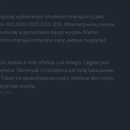
.
zęściej wybieranym środkiem transportu jest
koło 150,000-200,000 IDR. Alternatywnie, można
wobodę w poruszaniu się po wyspie. Warto
tóre oferują korzystne ceny, jednak mogą być
nic, każda z nich oferuje coś innego. Legian jest
arków. Seminyak to dzielnica bardziej luksusowa,
i Tuban to spokojniejsza część, świetna dla rodzin
ej przed wizytą.
EKLAMA