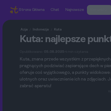
Strona Główna
Chat
Najnowsze
Kierunki
Azja
Indonezja
Kuta
/
/
Kuta: najlepsze punk
Opublikowano:
05.08.2025
4 min czytania
Kuta, znana przede wszystkim z przepięknych p
pragnących podziwiać zapierające dech w pie
oferuje coś wyjątkowego, a punkty widokowe s
ulotnych oraz uwiecznienie ich na zdjęciach. J
zabrać aparatu!
R