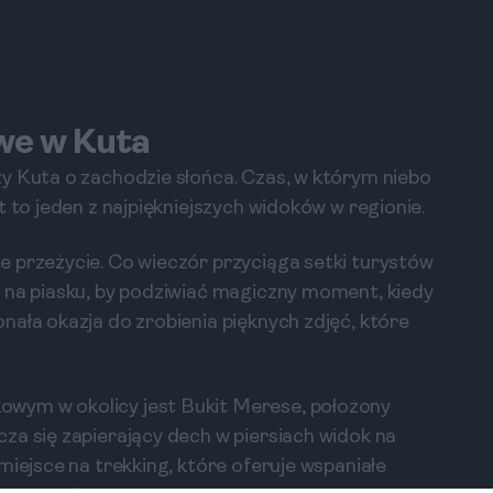
we w Kuta
y Kuta o zachodzie słońca. Czas, w którym niebo
t to jeden z najpiękniejszych widoków w regionie.
 przeżycie. Co wieczór przyciąga setki turystów
 na piasku, by podziwiać magiczny moment, kiedy
nała okazja do zrobienia pięknych zdjęć, które
wym w okolicy jest Bukit Merese, położony
za się zapierający dech w piersiach widok na
miejsce na trekking, które oferuje wspaniałe