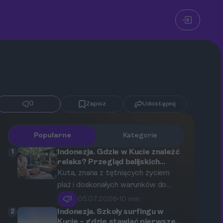
0
Zapisz
Udostępnij
Popularne
Kategorie
1
Indonezja. Gdzie w Kucie znaleźć
relaks? Przegląd balijskich
masaży i tradycyjnych spa
Kuta, znana z tętniących życiem
plaż i doskonałych warunków do
surfingu, kryje w sobie również oazy
1
05.07.2026
•
10 min
spokoju. Ten przewodnik odkryje
2
Indonezja. Szkoły surfingu w
przed Tobą świat balijskiego relaksu,
Kucie – gdzie stawiać pierwsze