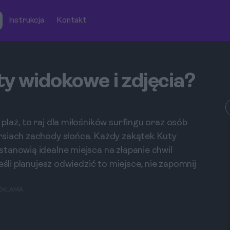
Instrukcja
Kontakt
ty widokowe i zdjęcia?
laż, to raj dla miłośników surfingu oraz osób
rsiach zachody słońca. Każdy zakątek Kuty
tanowią idealne miejsca na złapanie chwil
eśli planujesz odwiedzić to miejsce, nie zapomnij
EKLAMA