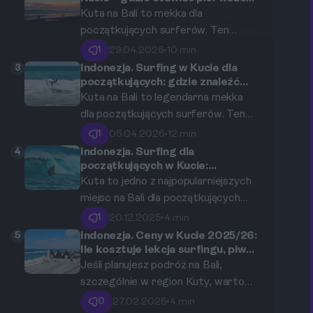
kroki na desce?
od tradycyjnych masaży po
Kuta na Bali to mekka dla
luksusowe spa, które pozwolą Ci
początkujących surferów. Ten
odnaleźć harmonię ciała i ducha w
przewodnik pomoże Ci wybrać
1
29.04.2026
•
10 min
sercu Bali.
najlepszą szkołę surfingu, zrozumieć
3
Indonezja. Surfing w Kucie dla
podstawy i bezpiecznie złapać swoją
początkujących: gdzie znaleźć
najlepsze szkółki i na co uważać?
pierwszą falę w indonezyjskim raju.
Kuta na Bali to legendarna mekka
dla początkujących surferów. Ten
przewodnik pomoże Ci znaleźć
1
05.04.2026
•
12 min
idealną szkołę surfingową,
4
Indonezja. Surfing dla
zrozumieć podstawy
początkujących w Kucie:
Najlepsze szkółki i porady
bezpieczeństwa i w pełni cieszyć się
Kuta to jedno z najpopularniejszych
pierwszymi falami w rajskich
miejsc na Bali dla początkujących
krajobrazach Indonezji.
surferów. Oferuje nie tylko
1
20.12.2025
•
4 min
wspaniałe fale, ale także doskonałe
5
Indonezja. Ceny w Kucie 2025/26:
szkółki surfingowe, które pomogą
Ile kosztuje lekcja surfingu, piwo
Bintang i obiad?
Ci rozpocząć przygodę z tym
Jeśli planujesz podróż na Bali,
emocjonującym sportem. W tym
szczególnie w region Kuty, warto
artykule dowiesz się, dlaczego Kuta
wiedzieć o aktualnych cenach. W
0
27.02.2026
•
4 min