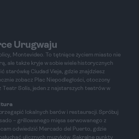
rce Urugwaju
olicy, Montevideo. To tętniące życiem miasto nie
, ale także kryje w sobie wiele historycznych
ć starówkę Ciudad Vieja, gdzie znajdziesz
iecznie zobacz Plac Niepodległości, otoczony
 Teatr Solís, jeden z najstarszych teatrów w
ltura
zegapić lokalnych barów i restauracji. Spróbuj
 asado – grillowanego mięsa serwowanego z
lecam odwiedzić Mercado del Puerto, gdzie
osłuchać ulicznych muzyków. Sakralne punkty