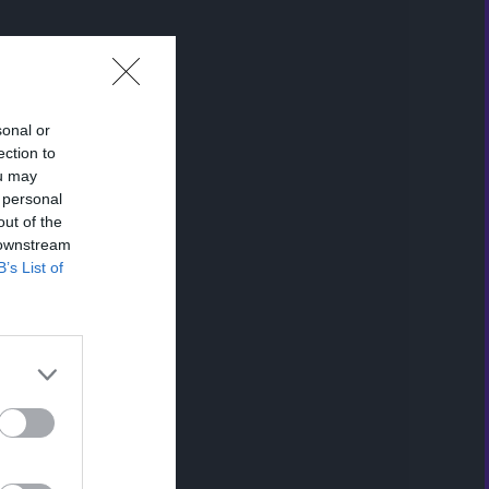
sonal or
ection to
ou may
 personal
out of the
 downstream
B’s List of