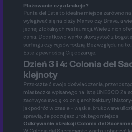
Plażowanie czy atrakcje?
Punta del Este to idealne miejsce zarówno na 
wylegiwać się na plaży Manso czy Brava, a wi
jednej z lokalnych restauracji. Wiele z nich o
dania. Dodatkowo warto skorzystać z bogatej
surfingu czy rejsów łodzią. Bez względu na to
Este z pewnością Cię oczaruje.
Dzień 3 i 4: Colonia del 
klejnoty
Przekształć swoje doświadczenia, przenoszą
miasteczka wpisanego na listę UNESCO. Zaledw
zachwyca swoją kolonią architektury i histor
jak podróż w czasie – wąskie, brukowane ulicz
sprawią, że poczujesz urok tego miejsca.
Odkrywanie atrakcji Colonia del Sacrame
W Colonia del Sacramento warto zobaczyć l