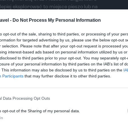
epiej eksplorować to miejsce pieszo lub na
ię z jego urokami. Nie zapomnij odwiedzić
avel -
Do Not Process My Personal Information
radycyjnej urugwajskiej mate oraz kultowych
że wieczór, podziwiając zachód słońca nad rzeką.
to opt-out of the sale, sharing to third parties, or processing of your per
formation for targeted advertising by us, please use the below opt-out s
r selection. Please note that after your opt-out request is processed y
Gdzie zjeść najlepsze jedzenie w Montevideo?
eing interest-based ads based on personal information utilized by us or
Zadaj pytanie
disclosed to third parties prior to your opt-out. You may separately opt-
losure of your personal information by third parties on the IAB’s list of
. This information may also be disclosed by us to third parties on the
IA
Participants
that may further disclose it to other third parties.
 Urugwaju
go z winnic i malowniczych krajobrazów. To
l Data Processing Opt Outs
 w szczególności Tannat-u, który jest symbolem
e degustacje oraz wycieczki po winnicach, gdzie
o opt-out of the Sharing of my personal data.
In