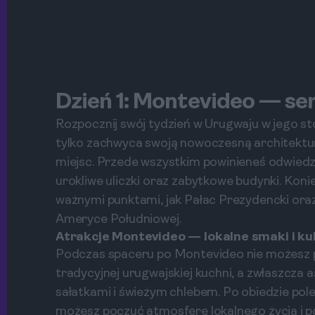
Dzień 1: Montevideo — se
Rozpocznij swój tydzień w Urugwaju w jego st
tylko zachwyca swoją nowoczesną architekturą
miejsc. Przede wszystkim powinieneś odwiedzi
urokliwe uliczki oraz zabytkowe budynki. Kon
ważnymi punktami, jak Pałac Prezydencki oraz
Ameryce Południowej.
Atrakcje Montevideo — lokalne smaki i ku
Podczas spaceru po Montevideo nie możesz pr
tradycyjnej urugwajskiej kuchni, a zwłaszcza
sałatkami i świeżym chlebem. Po obiedzie po
możesz poczuć atmosferę lokalnego życia i p