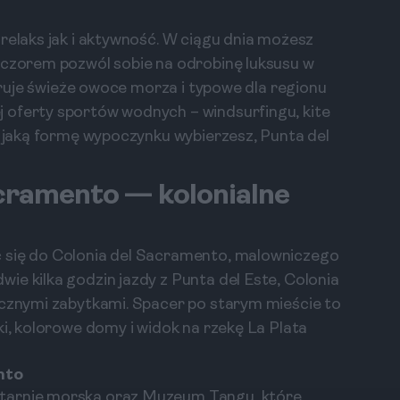
relaks jak i aktywność. W ciągu dnia możesz
eczorem pozwól sobie na odrobinę luksusu w
feruje świeże owoce morza i typowe dla regionu
 oferty sportów wodnych – windsurfingu, kite
, jaką formę wypoczynku wybierzesz, Punta del
Sacramento — kolonialne
c się do Colonia del Sacramento, malowniczego
ie kilka godzin jazdy z Punta del Este, Colonia
ycznymi zabytkami. Spacer po starym mieście to
ki, kolorowe domy i widok na rzekę La Plata
nto
atarnię morską oraz Muzeum Tangu, które