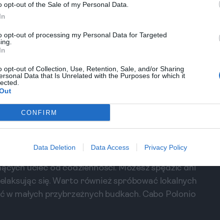
wanie smaków. Odwiedź niewielkie restauracje
o opt-out of the Sale of my Personal Data.
buj chociażby perfektcyjnie grillowanego mięsa
In
warto wybrać się na malownicze spacery po
to opt-out of processing my Personal Data for Targeted
lnym miejscem na zakończenie intensywnego
ing.
In
o opt-out of Collection, Use, Retention, Sale, and/or Sharing
ralne piękno
ersonal Data that Is Unrelated with the Purposes for which it
lected.
rdziej dziewiczych regionów Urugwaju. Z dala od
Out
, laguny oraz rezerwat Cabo Polonio. To miejsce
CONFIRM
Można tu spotkać lwy morskie, które wypoczywają
okami.
Data Deletion
Data Access
Privacy Policy
a dostępu do prądu ani Internetu. Ten urokliwy
nących uciec od codzienności. Możesz spędzić dni
 relaksując się. Warto również spróbować lokalnych
 w małych przybrzeżnych budkach. Cabo Polonio