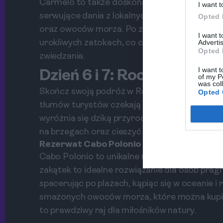
Carmelo to także doskonałe miejsce na odkry
I want t
serwujące dania z lokalnych składników. Spró
Opted 
oraz owoców morza. Po za degustacją wina, 
I want 
urokliwych zatokach, co czyni Carmelo idea
Advertis
Opted 
zwiedzania.
I want t
Dzień 6 i 7: Rocha — natu
of my P
was col
Skończ swoją podróż w Rocha, jednym z najba
Opted 
tłumów turystów czekają tu malownicze plaże
wyróżnia się dziką przyrodą oraz spokojem. 
na brzegach oraz cieszyć się wspaniałymi wid
Rezerwat Cabo Polonio
Cabo Polonio to unikalne miejsce, gdzie nie m
zakątek to idealne rozwiązanie dla osób prag
spacerując po plażach, kąpiąc się w oceanie i
smażonych owoców morza, które można kupić
to prawdziwy raj dla miłośników natury.