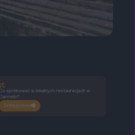
Co spróbować w lokalnych restauracjach w
Co
Carmelo?
Zadaj pytanie