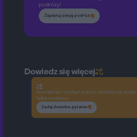
podróży!
Zaplanuj swoją podróż
Dowiedz się więcej
Rozmawiaj z kocham.travel i dowiedz się czego
tylko zechcesz
Zadaj dowolne pytanie