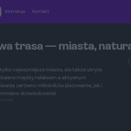
Instrukcja
Kontakt
wa trasa — miasta, natura
ylko najważniejsze miasta, ale także ukryte
ny balans między relaksem a aktywnym
iwania zarówno miłośników plażowania, jak i
pomniane doświadczenia!
EKLAMA