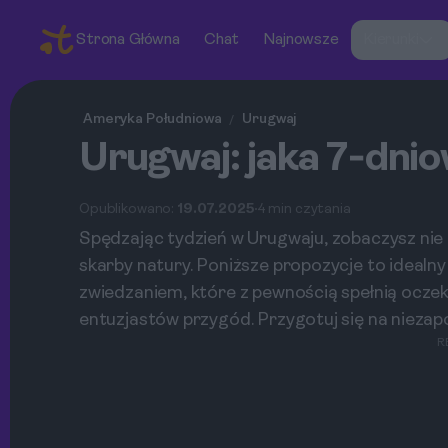
Strona Główna
Chat
Najnowsze
Kierunki
Ameryka Południowa
Urugwaj
/
Urugwaj: jaka 7‑dnio
Opublikowano:
19.07.2025
4 min czytania
Spędzając tydzień w Urugwaju, zobaczysz nie t
skarby natury. Poniższe propozycje to ideal
zwiedzaniem, które z pewnością spełnią oczek
entuzjastów przygód. Przygotuj się na nieza
R