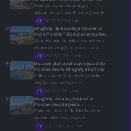
podróżujących w pojedynkę
niepowtarzalnej atmosfery, która
Praktyczny przewodnik po
czyni to miejsce obowiązkowym
najlepszych strefach noclegowych
punktem na mapie Montevideo.
w unikalnej urugwajskiej osadzie dla
1
19.07.2026
•
11 min
osób podróżujących solo.
3
Urugwaj. Ile kosztuje tydzień w
Cabo Polonio? Kompletny budżet
na 2026 rok.
Cabo Polonio to unikalna wioska na
wybrzeżu Urugwaju, odcięta od
świata przez pas wydm. Brak tu
1
26.06.2026
•
10 min
dróg, a prąd pochodzi głównie z
4
Gotowy plan podróży: wyjazd do
generatorów i paneli słonecznych.
Montevideo w Urugwaju na 5 dni
To miejsce, gdzie czas zwalnia, a
Odkryj z nami Montevideo, stolicę
natura gra pierwsze skrzypce. W
Urugwaju, miasto pełne
tym artykule przedstawiamy
europejskiego uroku, latynoskiego
1
14.06.2026
•
9 min
szczegółowe i analityczne
temperamentu i spokojnej
5
Urugwaj. Dzienny budżet w
zestawienie kosztów, które pomoże
atmosfery. Ten 5-dniowy plan
Montevideo: ile peso
potrzebujesz na opcję
Ci zaplanować tygodniowy budżet
podróży poprowadzi Cię przez
Planujesz podróż do Montevideo i
oszczędną, a ile na komfortową?
na podróż do tego magicznego
historyczne place, wzdłuż słynnej
zastanawiasz się, ile peso
zakątka w 2026 roku.
promenady La Rambla, do zielonych
urugwajskich (UYU) lub euro (EUR)
1
02.06.2026
•
10 min