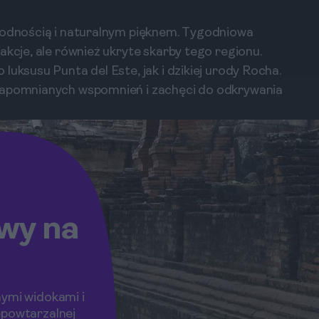
orodnością i naturalnym pięknem. Tygodniowa
akcje, ale również ukryte skarby tego regionu.
luksusu Punta del Este, jak i dzikiej urody Rocha.
ezapomnianych wspomnień i zachęci do odkrywania
owy na
nymi widokami i
epowtarzalnej