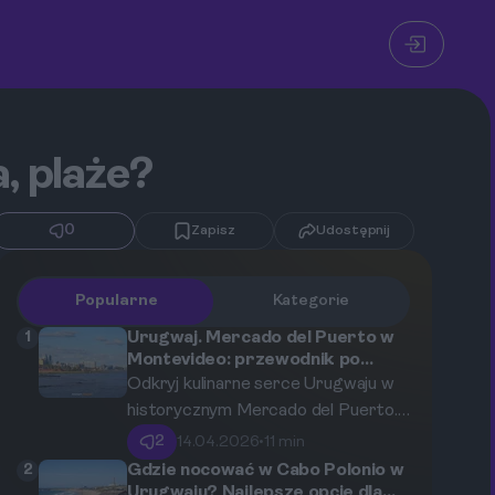
, plaże?
0
Zapisz
Udostępnij
Popularne
Kategorie
1
Urugwaj. Mercado del Puerto w
Montevideo: przewodnik po
smakach, które musisz poznać.
Odkryj kulinarne serce Urugwaju w
historycznym Mercado del Puerto.
Ten przewodnik zabierze Cię w
2
14.04.2026
•
11 min
podróż po świecie soczystych mięs
2
Gdzie nocować w Cabo Polonio w
z parrilli, lokalnych specjałów i
Urugwaju? Najlepsze opcje dla