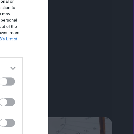
sonal or
ection to
ou may
 personal
out of the
 downstream
B’s List of