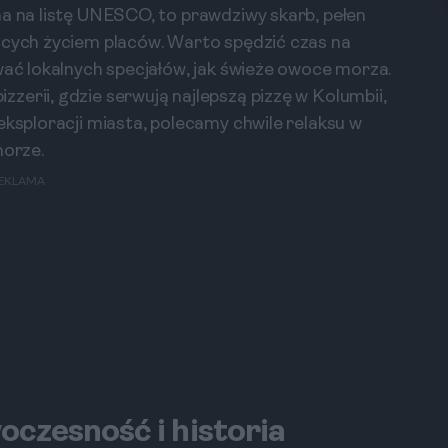
na na listę UNESCO, to prawdziwy skarb, pełen
ących życiem placów. Warto spędzić czas na
wać lokalnych specjałów, jak świeże owoce morza.
zerii, gdzie serwują najlepszą pizzę w Kolumbii,
eksploracji miasta, polecamy chwile relaksu w
morze.
EKLAMA
oczesność i historia