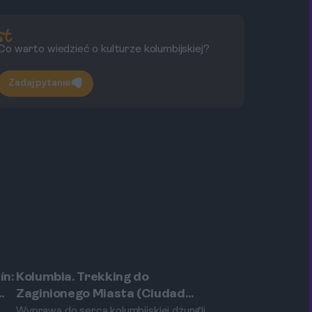
Co warto wiedzieć o kulturze kolumbijskiej?
Co
Zadaj pytanie
ín:
Kolumbia. Trekking do
Santa Marta
Zaginionego Miasta (Ciudad
Perdida): jak się przygotować i
Wyprawa do serca kolumbijskiej dżungli,