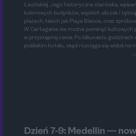
Łacińskiej. Jego historyczna starówka, wpisa
kolorowych budynków, wąskich uliczek i tętni
plażach, takich jak Playa Blanca, oraz spróbo
W Cartagenie nie można pominąć kultowych piz
w przystępnej cenie. Po kilkunastu godzinach 
pobliskim hotelu, skąd rozciąga się widok na 
R
Dzień 7-9: Medellin — now