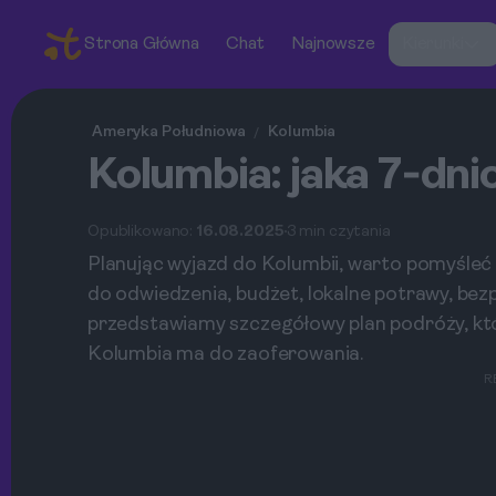
Strona Główna
Chat
Najnowsze
Kierunki
Ameryka Południowa
Kolumbia
/
Kolumbia: jaka 7‑dni
Opublikowano:
16.08.2025
3 min czytania
Planując wyjazd do Kolumbii, warto pomyśleć o
do odwiedzenia, budżet, lokalne potrawy, bez
przedstawiamy szczegółowy plan podróży, któr
Kolumbia ma do zaoferowania.
R