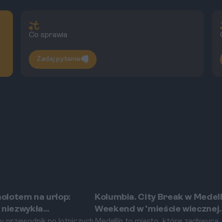
Co sprawia
Zadaj pytanie
olotem na urlop:
Kolumbia. City Break w Medell
Medellín
 niezwykła
Weekend w 'mieście wiecznej
cja Medellín, czyli
wiosny' i innowacji
 przewodnik po lotniczych
Medellín to miasto, które zachwyca