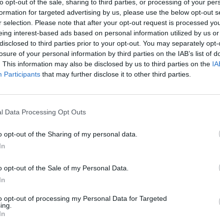
ury. Jardin wyróżnia się autentycznością i
to opt-out of the sale, sharing to third parties, or processing of your per
formation for targeted advertising by us, please use the below opt-out s
ełk dużych miast. Warto spędzić tu czas na
r selection. Please note that after your opt-out request is processed y
szkańcami i delektowaniu się lokalną kawą.
eing interest-based ads based on personal information utilized by us or
, jedzenie i
disclosed to third parties prior to your opt-out. You may separately opt-
losure of your personal information by third parties on the IAB’s list of
. This information may also be disclosed by us to third parties on the
IA
Participants
that may further disclose it to other third parties.
zapomnij o kilku kluczowych kwestiach. Jeśli
ty lub autobusy, które są nie tylko komfortowe, ale
óży to poniedziałek i czwartek, aby uniknąć
l Data Processing Opt Outs
legi w popularnych dzielnicach, takich jak El
enie, gdzie znajdziesz różnorodne oferty oraz
o opt-out of the Sharing of my personal data.
epszego niż cieszenie się lokalną kuchnią, dlatego
In
oraz wyjątkowych napojów, jak arazul. Jeśli chodzi
o opt-out of the Sale of my Personal Data.
czy osobiste i korzystaj z zaufanych środków
In
to opt-out of processing my Personal Data for Targeted
ing.
In