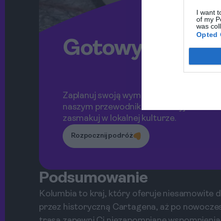
I want t
of my P
was col
Opted 
Gotowy na prz
Zaplanuj swoją wymarzoną podróż do K
naszym przewodnikiem. Odkryj nieznane
zasmakuj w lokalnej kulturze.
Rozpocznij podróż
Podsumowanie
Kolumbia to kraj, który oferuje niesamowite 
przez historyczną Cartagena, aż po nowoczes
trasa zapewni Ci niezapomniane wspomnienia