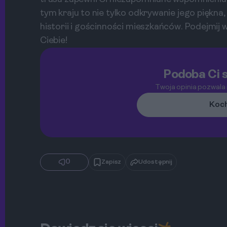
tym kraju to nie tylko odkrywanie jego piękna,
historii i gościnności mieszkańców. Podejmij
Ciebie!
Podoba Ci s
Twoja opinia pozwala
Koch
0
Zapisz
Udostępnij