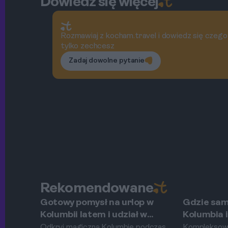
Dowiedz się więcej
Rozmawiaj z kocham.travel i dowiedz się czego
tylko zechcesz
Zadaj dowolne pytanie
Rekomendowane
Gotowy pomysł na urlop w
Gdzie sam
Medellín
Medellín
Kolumbii latem i udział w
Kolumbia i
słynnym Festiwalu Kwiatów w
transforma
Odkryj magiczną Kolumbię podczas
Kompleksowy