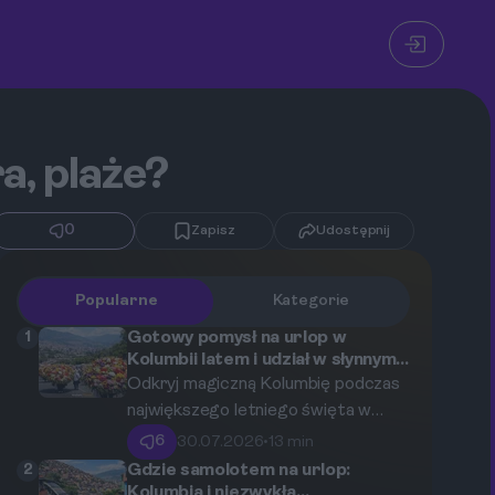
a, plaże?
0
Zapisz
Udostępnij
Popularne
Kategorie
1
Gotowy pomysł na urlop w
Kolumbii latem i udział w słynnym
Festiwalu Kwiatów w Medellín
Odkryj magiczną Kolumbię podczas
największego letniego święta w
sercu regionu Antioquia.
6
30.07.2026
•
13 min
Przedstawiamy kompletny,
2
Gdzie samolotem na urlop:
sprawdzony przewodnik, który
Kolumbia i niezwykła