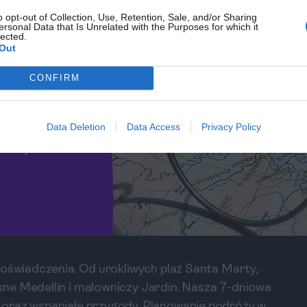
o opt-out of Collection, Use, Retention, Sale, and/or Sharing
ersonal Data that Is Unrelated with the Purposes for which it
lected.
Out
ygodę?
CONFIRM
Data Deletion
Data Access
Privacy Policy
olumbii z
 miejsca i
doświadczenia. Od urokliwych plaż Santa Marty,
ne Medellin i malowniczy Jardin. Nasza 7-dniowa
 oraz wspaniałe przygody. Planowanie podróży w