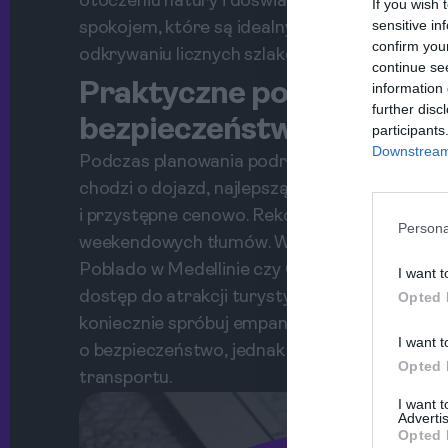
otoczeniu natury i doświadczenie lokalnej kult
If you wish 
sensitive in
spokojem, które są idealnym antidotum na zgi
confirm you
odkrywaniu licznych szlaków, rozmowach z mie
continue se
Praktyczne porady: dojazd
information 
further disc
bezpieczeństwo
participants
Downstream 
Podczas planowania podróży do Kolumbii, nie 
chodzi o dojazd, najlepszą opcją są lokalne lo
i przystępne cenowo. Rekomendowane dni podr
Persona
weekendowych tłumów. Warto zarezerwować noc
Poblado w Medellinie czy Getsemani w Cartag
I want t
dostęp do atrakcji turystycznych. Nie ma nic l
Opted 
koniecznie spróbuj empanadas, bandeja paisa 
I want t
o bezpieczeństwo, jednak uważaj na swoje rze
Opted 
transportu.
I want 
Advertis
Opted 