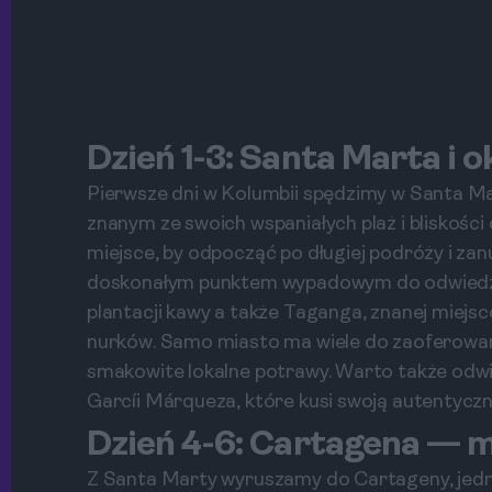
Dzień 1-3: Santa Marta i o
Pierwsze dni w Kolumbii spędzimy w Santa Mar
znanym ze swoich wspaniałych plaż i bliskośc
miejsce, by odpocząć po długiej podróży i zan
doskonałym punktem wypadowym do odwiedzen
plantacji kawy a także Taganga, znanej miej
nurków. Samo miasto ma wiele do zaoferowania
smakowite lokalne potrawy. Warto także odwi
Garcíi Márqueza, które kusi swoją autentyczn
Dzień 4-6: Cartagena — m
Z Santa Marty wyruszamy do Cartageny, jed