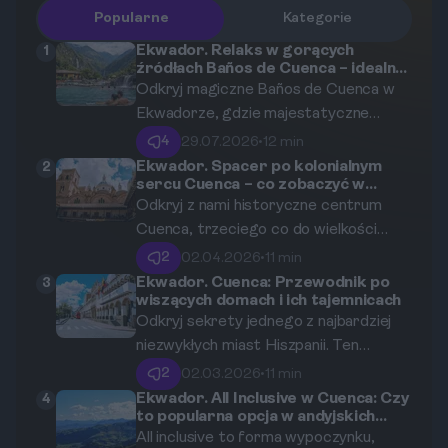
Popularne
Kategorie
Ekwador. Relaks w gorących
1
źródłach Baños de Cuenca – idealny
odpoczynek w Andach
Odkryj magiczne Baños de Cuenca w
Ekwadorze, gdzie majestatyczne
andyjskie krajobrazy spotykają się z
4
29.07.2026
•
12 min
leczniczymi wodami termalnymi. Ten
Ekwador. Spacer po kolonialnym
2
sercu Cuenca – co zobaczyć w
kompleksowy przewodnik pomoże Ci
historycznym centrum?
Odkryj z nami historyczne centrum
zaplanować idealny relaks w sercu
Cuenca, trzeciego co do wielkości
Ameryki Południowej, dostarczając
miasta Ekwadoru, które zachwyca
najważniejszych wskazówek,
2
02.04.2026
•
11 min
kolonialną architekturą, brukowanymi
praktycznych porad oraz inspiracji do
Ekwador. Cuenca: Przewodnik po
3
wiszących domach i ich tajemnicach
uliczkami i niepowtarzalną atmosferą.
podróży.
Odkryj sekrety jednego z najbardziej
Ten kompleksowy przewodnik
niezwykłych miast Hiszpanii. Ten
poprowadzi Cię przez najważniejsze
kompletny przewodnik zabierze Cię w
zabytki, urokliwe zakątki i kulturalne
2
02.03.2026
•
11 min
podróż po zawieszonym na skale
serce miasta wpisanego na listę
Ekwador. All Inclusive w Cuenca: Czy
4
to popularna opcja w andyjskich
Starym Mieście, słynnych Casas
światowego dziedzictwa UNESCO.
miastach?
All inclusive to forma wypoczynku,
Colgadas i malowniczych wąwozach,