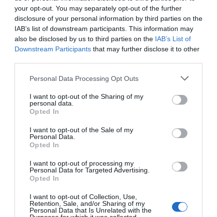
Gdzie spróbować cuy?
your opt-out. You may separately opt-out of the further
disclosure of your personal information by third parties on the
Cuy, czyli świnka morska, to jedna z najbardziej
IAB’s list of downstream participants. This information may
tradycyjnych potraw w Ekwadorze. W Cuence
also be disclosed by us to third parties on the
IAB’s List of
znajdziesz wiele restauracji serwujących tę
Downstream Participants
that may further disclose it to other
third parties.
wyjątkową potrawę.
Restauracje z cuy
Personal Data Processing Opt Outs
Trzy restauracje w Cuence zdecydowanie
I want to opt-out of the Sharing of my
wyróżniają się ofertą dania cuy. Salón Tres
personal data.
Estrellas jest znane z autentycznego pieczonego
Opted In
cuy, jednak pamiętaj, by zarezerwować sobie czas,
I want to opt-out of the Sale of my
Personal Data.
ponieważ danie to wymaga godzinnej obróbki.
Opted In
[Restaurante Mi Escondite](http://example.com)
I want to opt-out of processing my
oferuje bardziej domową atmosferę, a także
Personal Data for Targeted Advertising.
pieczone cuy oraz tradycyjne potrawy, serwowane
Opted In
w prostych ale przytulnych wnętrzach. Ostatnią
I want to opt-out of Collection, Use,
warty uwagi restauracją jest Guajibamba, która
Retention, Sale, and/or Sharing of my
Personal Data that Is Unrelated with the
również serwuje pyszne cuy oraz szeroką gamę