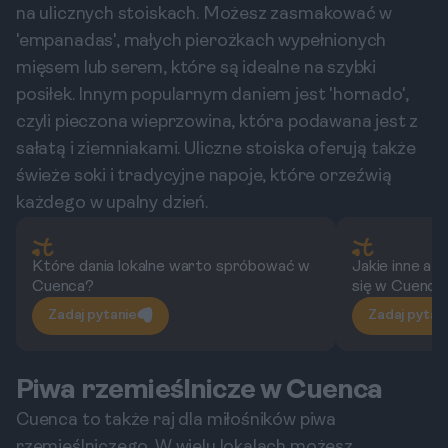
na ulicznych stoiskach. Możesz zasmakować w
'empanadas', małych pierożkach wypełnionych
mięsem lub serem, które są idealne na szybki
posiłek. Innym popularnym daniem jest 'hornado',
czyli pieczona wieprzowina, która podawana jest z
sałatą i ziemniakami. Uliczne stoiska oferują także
świeże soki i tradycyjne napoje, które orzeźwią
każdego w upalny dzień.
Które dania lokalne warto spróbować w
Jakie inne at
Cuenca?
się w Cuenca
Zadaj pytanie
Zadaj pytan
Piwa rzemieślnicze w Cuenca
Cuenca to także raj dla miłośników piwa
rzemieślniczego. W wielu lokalach możesz