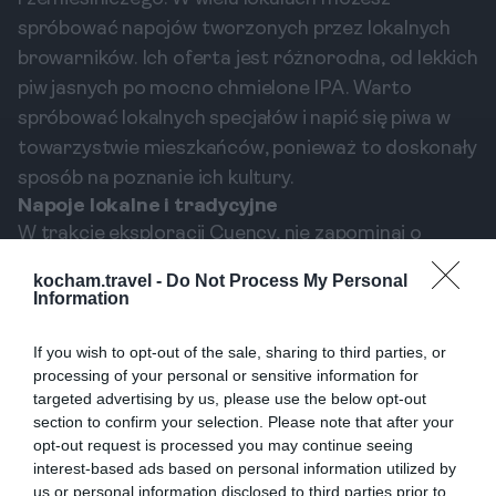
spróbować napojów tworzonych przez lokalnych
browarników. Ich oferta jest różnorodna, od lekkich
piw jasnych po mocno chmielone IPA. Warto
spróbować lokalnych specjałów i napić się piwa w
towarzystwie mieszkańców, ponieważ to doskonały
sposób na poznanie ich kultury.
Napoje lokalne i tradycyjne
W trakcie eksploracji Cuency, nie zapominaj o
spróbowaniu lokalnych napojów. Ekwador posiada
kocham.travel -
Do Not Process My Personal
bogactwo napojów, które różnią się w zależności
Information
od regionu. W Cuence popularne są napoje takie jak
'chicha', fermentowany napój z kukurydzy, który
If you wish to opt-out of the sale, sharing to third parties, or
processing of your personal or sensitive information for
może być okazją do odkrycia lokalnych tradycji.
targeted advertising by us, please use the below opt-out
Warto też spróbować 'agua di pítimas', która ma
section to confirm your selection. Please note that after your
właściwości zdrowotne. Te napoje z pewnością
opt-out request is processed you may continue seeing
interest-based ads based on personal information utilized by
umilą czas spędzony w stolicy regionu Azuay.
us or personal information disclosed to third parties prior to