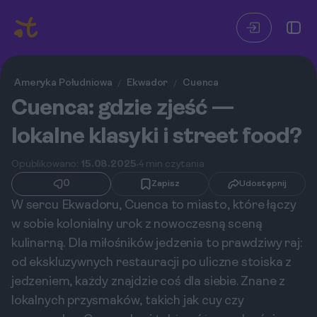
Ameryka Południowa
Ekwador
Cuenca
/
/
Cuenca: gdzie zjeść —
lokalne klasyki i street food?
Opublikowano:
15.08.2025
4 min czytania
0
Zapisz
Udostępnij
W sercu Ekwadoru, Cuenca to miasto, które łączy
w sobie kolonialny urok z nowoczesną sceną
kulinarną. Dla miłośników jedzenia to prawdziwy raj:
od ekskluzywnych restauracji po uliczne stoiska z
jedzeniem, każdy znajdzie coś dla siebie. Znane z
lokalnych przysmaków, takich jak cuy czy