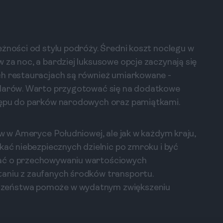
eżności od stylu podróży. Średni koszt noclegu w
 za noc, a bardziej luksusowe opcje zaczynają się
ch restauracjach są również umiarkowane -
dolarów. Warto przygotować się na dodatkowe
stępu do parków narodowych oraz pamiątkami.
ów w Ameryce Południowej, ale jak w każdym kraju,
kać niebezpiecznych dzielnic po zmroku i być
tać o przechowywaniu wartościowych
aniu z zaufanych środków transportu.
czeństwa pomoże w wydatnym zwiększeniu