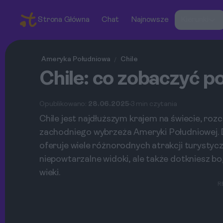
Strona Główna
Chat
Najnowsze
Kierunki
Ameryka Południowa
Chile
/
Chile: co zobaczyć p
Opublikowano:
28.06.2025
3 min czytania
Chile jest najdłuższym krajem na świecie, ro
zachodniego wybrzeża Ameryki Południowej. Dz
oferuje wiele różnorodnych atrakcji turystycz
niepowtarzalne widoki, ale także dotkniesz bo
wieki.
R