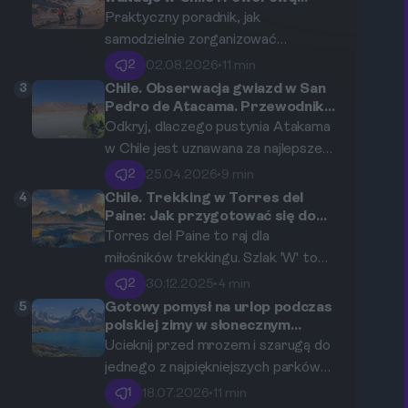
eksplorację Doliny Księżycowej w
Atakama jest mekką dla
Praktyczny poradnik, jak
San Pedro de Atacama
astronomów, jak przygotować się
samodzielnie zorganizować
do wyjazdu i, co najważniejsze, jak
niezapomnianą wycieczkę rowerową
2
02.08.2026
•
11 min
wybrać idealną wycieczkę
po najpiękniejszych zakątkach
3
Chile. Obserwacja gwiazd w San
astronomiczną w San Pedro de
pustyni Atakama.
Pedro de Atacama. Przewodnik
po najlepszych miejscach i
Atacama, by w pełni doświadczyć
Odkryj, dlaczego pustynia Atakama
wycieczkach astronomicznych.
magii kosmosu.
w Chile jest uznawana za najlepsze
miejsce na Ziemi do obserwacji
2
25.04.2026
•
9 min
gwiazd. Ten kompleksowy
4
Chile. Trekking w Torres del
przewodnik zabierze Cię w podróż
Paine: Jak przygotować się do
słynnego szlaku 'W'?
po najczystszym niebie świata,
Torres del Paine to raj dla
wskaże najlepsze wycieczki
miłośników trekkingu. Szlak 'W' to
astronomiczne i podpowie, jak
doskonała propozycja dla tych,
2
30.12.2025
•
4 min
przygotować się na niezapomnianą
którzy pragną podziwiać
5
Gotowy pomysł na urlop podczas
przygodę w San Pedro de Atacama.
najpiękniejsze krajobrazy Patagonii.
polskiej zimy w słonecznym
Torres del Paine w Chile
W artykule przedstawimy, jak
Ucieknij przed mrozem i szarugą do
najlepiej przygotować się do tej
jednego z najpiękniejszych parków
niezapomnianej przygody.
narodowych na świecie. Poznaj
1
18.07.2026
•
11 min