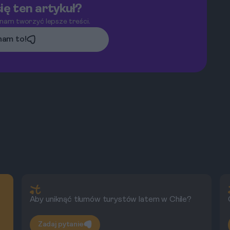
ię ten artykuł?
 nam tworzyć lepsze treści.
am to!
Aby uniknąć tłumów turystów latem w Chile?
Zadaj pytanie