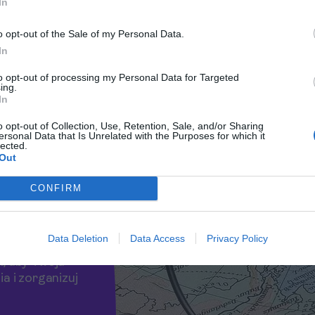
az przepiękne wzgórza San Cristóbal. Nie można
In
kolorowymi domami oraz sztuką uliczną.
o opt-out of the Sale of my Personal Data.
óżnorodnością - każdy znajdzie coś
In
to opt-out of processing my Personal Data for Targeted
ing.
In
o opt-out of Collection, Use, Retention, Sale, and/or Sharing
ersonal Data that Is Unrelated with the Purposes for which it
lected.
Out
óż do
CONFIRM
Data Deletion
Data Access
Privacy Policy
, aby Twoja
a i zorganizuj