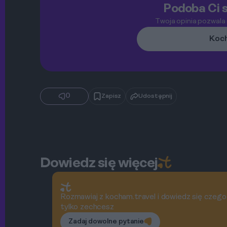
Podoba Ci s
Twoja opinia pozwala
Koch
0
Zapisz
Udostępnij
Dowiedz się więcej
Rozmawiaj z kocham.travel i dowiedz się czego
tylko zechcesz
Zadaj dowolne pytanie