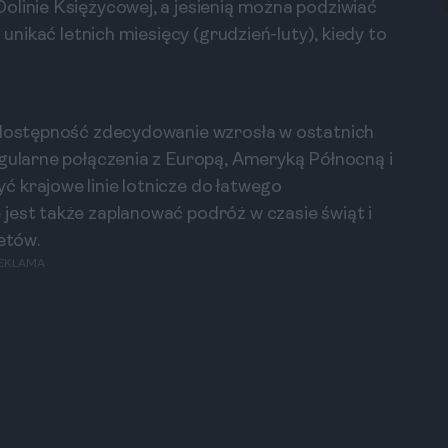
olinie Księżycowej, a jesienią można podziwiać
 unikać letnich miesięcy (grudzień-luty), kiedy to
o dostępność zdecydowanie wzrosła w ostatnich
egularne połączenia z Europą, Ameryką Północną i
 krajowe linie lotnicze do łatwego
jest także zaplanować podróż w czasie świąt i
etów.
EKLAMA