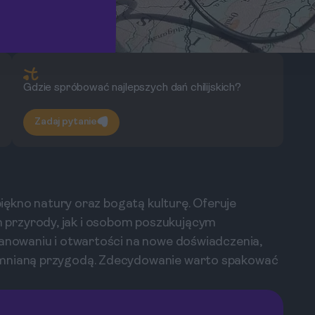
Gdzie spróbować najlepszych dań chilijskich?
Zadaj pytanie
 piękno natury oraz bogatą kulturę. Oferuje
przyrody, jak i osobom poszukującym
lanowaniu i otwartości na nowe doświadczenia,
omnianą przygodą. Zdecydowanie warto spakować