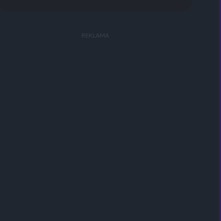
kompletny przewodnik po chilijskiej
Patagonii w szczycie letniego
sezonu.
REKLAMA