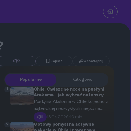
?
0
Zapisz
Udostępnij
Popularne
Kategorie
1
Chile. Gwiezdne noce na pustyni
Atakama – jak wybrać najlepszy
tour astronomiczny w San Pedro
Pustynia Atakama w Chile to jedno z
de Atacama?
najbardziej niezwykłych miejsc na
Ziemi, gdzie niebo nocą ożywa
3
13.04.2026
•
10 min
milionami gwiazd. Ten przewodnik
2
Gotowy pomysł na aktywne
pomoże Ci zrozumieć, dlaczego
wakacje w Chile i rowerową