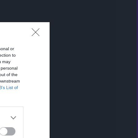
sonal or
ection to
ou may
 personal
out of the
 downstream
B’s List of