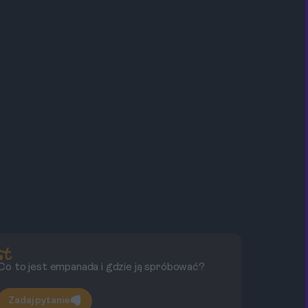
Co to jest empanada i gdzie ją spróbować?
Co
Zadaj pytanie