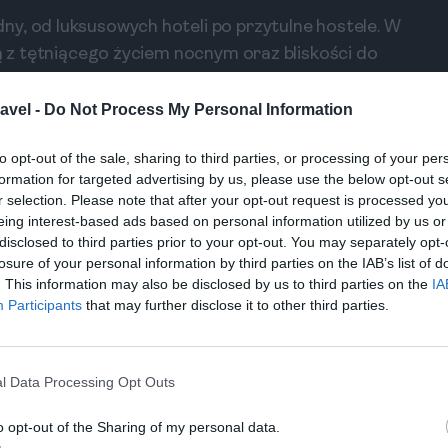
y, od luksusowych hoteli po przytulne hostele. W
ną z tętniącego życiem nocnym oraz bliskości do
arezerwować noclegi w pobliżu wzgórz, by cieszyć
onii natomiast dostępne są liczne domki
avel -
Do Not Process My Personal Information
ść do przyrody.
to opt-out of the sale, sharing to third parties, or processing of your per
formation for targeted advertising by us, please use the below opt-out s
a jej znakiem rozpoznawczym są świeże składniki i
r selection. Please note that after your opt-out request is processed y
eing interest-based ads based on personal information utilized by us or
nia empanadas – pysznymi nadzieniami w cieście,
disclosed to third parties prior to your opt-out. You may separately opt-
est pastel de choclo, rodzaj zapiekanki z
losure of your personal information by third parties on the IAB’s list of
ż z doskonałych win, warto zatem spróbować
. This information may also be disclosed by us to third parties on the
IA
Participants
that may further disclose it to other third parties.
le?
a kluczowych miejsc. Zaczynając od Parku
l Data Processing Opt Outs
zachwyca swoim pięknem i idealnie nadaje się do
zie możemy podziwiać niesamowite moai. W
o opt-out of the Sharing of my personal data.