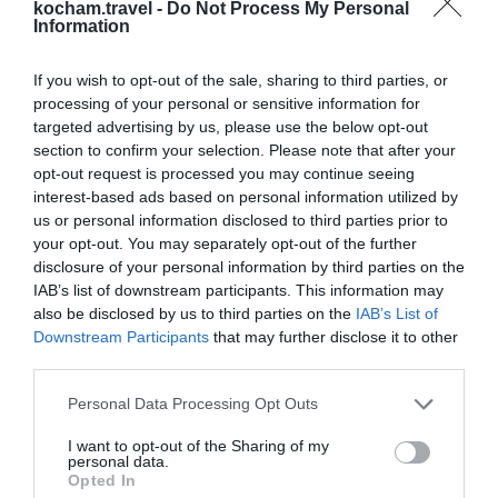
Florianópolis szczyci się ponad 40 plażami, każda z
kocham.travel -
Do Not Process My Personal
Information
nim ma swoją unikalną atmosferę. Praia Mole to
jedna z najpopularniejszych plaż, idealna dla
If you wish to opt-out of the sale, sharing to third parties, or
surferów i miłośników aktywnego wypoczynku. Z
processing of your personal or sensitive information for
kolei Joaquina jest znana z festiwali surfingu. Jeśli
targeted advertising by us, please use the below opt-out
szukasz spokoju, odwiedź Ponta das Canas, gdzie
section to confirm your selection. Please note that after your
opt-out request is processed you may continue seeing
znajdziesz mniej turystów i wystarczająco miejsca
interest-based ads based on personal information utilized by
na relaks. Wiele plaż ma również bliskość do
us or personal information disclosed to third parties prior to
lokalnych barów i restauracji, gdzie można
your opt-out. You may separately opt-out of the further
disclosure of your personal information by third parties on the
spróbować lokalnych specjałów.
IAB’s list of downstream participants. This information may
Kultura i historia Florianópolis
also be disclosed by us to third parties on the
IAB’s List of
Downstream Participants
that may further disclose it to other
Florianópolis ma bogatą historię sięgającą XVII
third parties.
wieku, kiedy to powstała pierwsza osada. Odkryj
nowe muzea i zabytki, takie jak Katedra Matki
Personal Data Processing Opt Outs
Boskiej Wygnańczej oraz Pałac Cruz e Souza.
I want to opt-out of the Sharing of my
personal data.
Unikalna architektura, a także lokalne festiwale i
Opted In
tradycje kulturowe sprawiają, że każda wizyta to