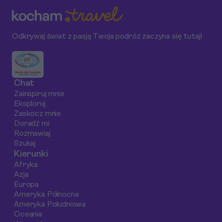
szczegółowo
turystów z całego
pięknym mieście,
analizujemy, dlaczego
świata? Oprócz
które zachwycą Ci
brazylijska wyspa
wspaniałych
swoimi widokami i
Odkrywaj świat z pasją Twoja podróż zaczyna się tutaj!
Florianópolis to
piasków,
pięknem.
idealny wybór na
Florianópolis
wyjazd w sezonie
oferuje fascynujące
obserwacji
miejsca do
Chat
wielorybów.
zwiedzenia, które
Zainspiruj mnie
warto zobaczyć. W
Eksploruj
tym przewodniku
Zaskocz mnie
odkryjemy
Doradź mi
Rozmawiaj
historyczne
Szukaj
centrum, twierdze
Kierunki
oraz najciekawsze
Afryka
punkty widokowe.
Azja
Europa
Ameryka Północna
Ameryka Południowa
Oceania