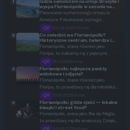
Gdzie samolotem na urlop: Brazylia i
1
wyspa Florianópolis w sezonie na
obserwację wielorybów
Planowanie wymarzonego urlopu w
Ameryce Południowej wymaga
uwzględnienia wielu czynników, od
2
02.08.2026
•
10 min
kosztów po unikalne atrakcje. W tym
Co zwiedzić we Florianópolis?
2
Historyczne centrum, twierdze i
artykule szczegółowo analizujemy,
punkty widokowe
Florianópolis, znane również jako
dlaczego brazylijska wyspa
Floripa, to kulinarny raj z pięknymi
Florianópolis to idealny wybór na
plażami i bogatą historią. Czy wiesz, że
wyjazd w sezonie obserwacji
0
15.11.2025
•
4 min
to miasto ma ponad 40 plaż, które
wielorybów.
Florianópolis: najlepsze punkty
3
widokowe i zdjęcia?
przyciągają turystów z całego świata?
Florianópolis, znane również jako
Oprócz wspaniałych piasków,
Floripa, to prawdziwy raj dla miłośników
Florianópolis oferuje fascynujące
natury i inteligentnych podróżników. W
miejsca do zwiedzenia, które warto
0
11.09.2025
•
5 min
tym artykule odkryjesz najlepsze
zobaczyć. W tym przewodniku
Florianópolis: gdzie zjeść — lokalne
4
klasyki i street food?
punkty widokowe w tym pięknym
odkryjemy historyczne centrum,
Florianópolis, znana jako Ilha da Magia,
mieście, które zachwycą Cię swoimi
twierdze oraz najciekawsze punkty
to prawdziwy raj dla smakoszy. Dzięki
widokami i pięknem.
widokowe.
różnorodności lokalnych potraw i
0
05.09.2025
•
5 min