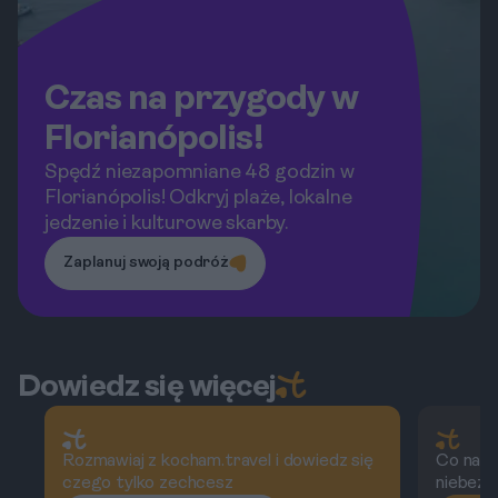
Czas na przygody w
Florianópolis!
Spędź niezapomniane 48 godzin w
Florianópolis! Odkryj plaże, lokalne
jedzenie i kulturowe skarby.
Zaplanuj swoją podróż
Dowiedz się więcej
Rozmawiaj z kocham.travel i dowiedz się
Co nale
czego tylko zechcesz
niebezp