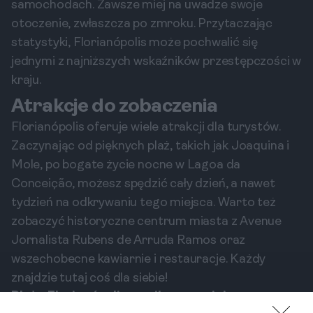
samochodach. Zawsze miej na uwadze swoje
otoczenie, zwłaszcza po zmroku. Przytaczając
statystyki, Florianópolis może pochwalić się
jednymi z najniższych wskaźników przestępczości w
kraju.
Atrakcje do zobaczenia
Florianópolis oferuje wiele atrakcji dla turystów.
Zaczynając od pięknych plaż, takich jak Joaquina i
Mole, po bogate życie nocne w Lagoa da
Conceição, możesz spędzić cały dzień, a nawet
tydzień na odkrywaniu tego miejsca. Warto też
zobaczyć historyczne centrum miasta z Avenue
Jornalista Rubens de Arruda Ramos oraz
wszechobecne kawiarnie i restauracje. Każdy
znajdzie tutaj coś dla siebie!
Plaże Florianópolis – najlepsze miejsca