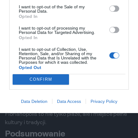
I want to opt-out of the Sale of my
wyjątkowe doświadczenie. Wiele miejsc, takich jak
Personal Data.
projekt TAMAR, angażuje turystów w działania na
Opted In
rzecz ochrony środowiska i bioróżnorodności.
I want to opt-out of processing my
Zabytki w Florianópolis
Personal Data for Targeted Advertising.
Opted In
Katedra Matki Boskiej Wygnańczej jest jednym z
najważniejszych budynków sakralnych, który
I want to opt-out of Collection, Use,
Retention, Sale, and/or Sharing of my
zachwyca architekturą i historią. Pałac Cruz e
Personal Data that Is Unrelated with the
Purposes for which it was collected.
Souza, zlokalizowany w historycznym centrum,
Opted Out
pełni funkcję muzeum, które posiada bogate zbiory
CONFIRM
dotyczące historii stanu Santa Catarina. Oprócz
tego warto zwiedzić most Hercílio Luz, który jest
symbolem miasta i jednym z najstarszych mostów
Data Deletion
Data Access
Privacy Policy
w Brazylii. Te i inne zabytki sprawiają, że
Florianópolis to nie tylko plaże, ale i miejsce pełne
kultury i tradycji.
Podsumowanie