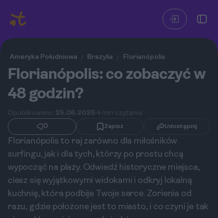
Ameryka Południowa
Brazylia
Florianópolis
/
/
Florianópolis: co zobaczyć w
48 godzin?
Opublikowano:
25.06.2025
4 min czytania
0
Zapisz
Udostępnij
Florianópolis to raj zarówno dla miłośników
surfingu, jak i dla tych, którzy po prostu chcą
wypocząć na plaży. Odwiedź historyczne miejsca,
ciesz się wyjątkowymi widokami i odkryj lokalną
kuchnię, która podbije Twoje serce. Zorienia od
razu, gdzie położone jest to miasto, i co czyni je tak