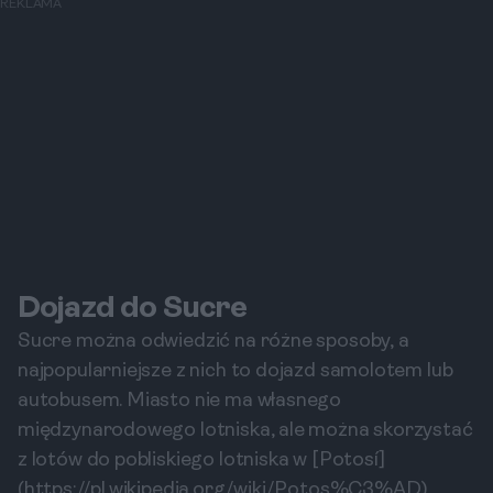
REKLAMA
Dojazd do Sucre
Sucre można odwiedzić na różne sposoby, a
najpopularniejsze z nich to dojazd samolotem lub
autobusem. Miasto nie ma własnego
międzynarodowego lotniska, ale można skorzystać
z lotów do pobliskiego lotniska w [Potosí]
(https://pl.wikipedia.org/wiki/Potos%C3%AD),