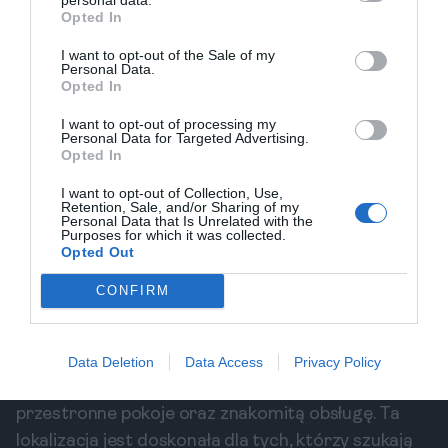
Opted In
Rekomendacje noclegowe
I want to opt-out of the Sale of my
Personal Data.
Sucre oferuje wiele opcji noclegowych, które
Opted In
pasują do różnych budżetów i preferencji. Oto kilka
I want to opt-out of processing my
rekomendacji, które możesz rozważyć podczas
Personal Data for Targeted Advertising.
planowania swojego pobytu.
Opted In
El Hotel de Su Merced
I want to opt-out of Collection, Use,
Ten elegancki hotel z pięknym widokiem oferuje
Retention, Sale, and/or Sharing of my
Personal Data that Is Unrelated with the
komfortowe pokoje oraz basen. Możesz cieszyć się
Purposes for which it was collected.
Opted Out
śniadaniem w formie bufetu oraz darmowym Wi-Fi.
Rekomendacje gości są znakomite, a lokalizacja
CONFIRM
jest idealna do zwiedzania miasta.
La Selenita
La Selenita to urokliwy hotel butikowy, który łączy
Data Deletion
Data Access
Privacy Policy
nowoczesny styl z lokalnym charakterem. Oferuje
przestronne pokoje oraz znakomitą obsługę. Ta
lokalizacja jest doskonała dla tych, którzy szukają