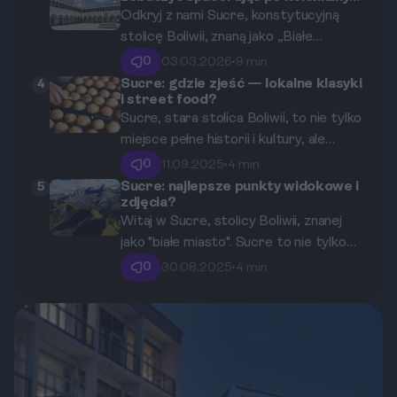
uliczkach?
Odkryj z nami Sucre, konstytucyjną
pokazując, dlaczego to miasto jest
stolicę Boliwii, znaną jako „Białe
idealną alternatywą dla zatłoczonych
Miasto”. Ten przewodnik zabierze Cię
kurortów.
0
03.03.2026
•
9 min
w podróż po historycznych placach,
Sucre: gdzie zjeść — lokalne klasyki
4
i street food?
majestatycznych kościołach i ukrytych
Sucre, stara stolica Boliwii, to nie tylko
zakątkach, które sprawiają, że Sucre
miejsce pełne historii i kultury, ale
jest jednym z najpiękniejszych miast
również kulinarne serce kraju. W tym
Ameryki Południowej.
0
11.09.2025
•
4 min
przewodniku odkryjesz najlepsze
Sucre: najlepsze punkty widokowe i
5
zdjęcia?
miejsca na smakowanie lokalnych
Witaj w Sucre, stolicy Boliwii, znanej
klasyków oraz street foodu. Od
jako "białe miasto". Sucre to nie tylko
autentycznych boliwijskich dań po
miejsce bogate w historię i kulturę, ale
ukryte perełki, które zachwycą
0
30.08.2025
•
4 min
także znakomite punkty widokowe,
każdego smakosza.
które oferują zapierające dech w
piersiach widoki na miasto i okoliczne
góry. W tym przewodniku
przedstawimy najlepsze miejsca, gdzie
możesz w pełni docenić urok Sucre