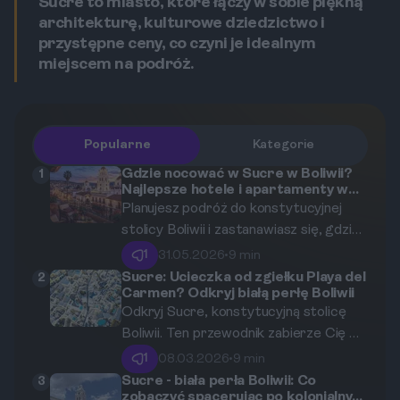
Sucre to miasto, które łączy w sobie piękną
architekturę, kulturowe dziedzictwo i
przystępne ceny, co czyni je idealnym
miejscem na podróż.
Popularne
Kategorie
Gdzie nocować w Sucre w Boliwii?
1
Najlepsze hotele i apartamenty w
historycznym centrum.
Planujesz podróż do konstytucyjnej
stolicy Boliwii i zastanawiasz się, gdzie
znaleźć idealny nocleg? Ten
1
31.05.2026
•
9 min
przewodnik pomoże Ci wybrać
Sucre: Ucieczka od zgiełku Playa del
2
Carmen? Odkryj białą perłę Boliwii
najlepsze hotele, hostele i apartamenty
Odkryj Sucre, konstytucyjną stolicę
w historycznym centrum Sucre, aby
Boliwii. Ten przewodnik zabierze Cię w
Twój pobyt w „Białym Mieście” był
podróż po kolonialnych uliczkach,
niezapomniany.
1
08.03.2026
•
9 min
smakach lokalnej kuchni, historii Inków i
Sucre - biała perła Boliwii: Co
3
zobaczyć spacerując po kolonialnych
prehistorycznych śladach dinozaurów,