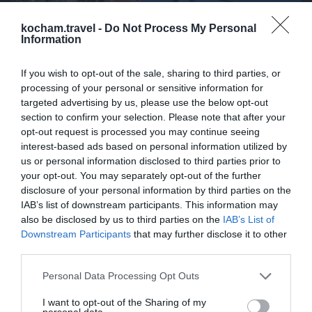
oraz dowiedzieć się, jak je wspólnie
kocham.travel -
Do Not Process My Personal
odkrywać.
Information
If you wish to opt-out of the sale, sharing to third parties, or
processing of your personal or sensitive information for
targeted advertising by us, please use the below opt-out
section to confirm your selection. Please note that after your
opt-out request is processed you may continue seeing
interest-based ads based on personal information utilized by
us or personal information disclosed to third parties prior to
your opt-out. You may separately opt-out of the further
Szukasz idealnego
disclosure of your personal information by third parties on the
IAB’s list of downstream participants. This information may
miejsca na nocleg?
also be disclosed by us to third parties on the
IAB’s List of
Downstream Participants
that may further disclose it to other
Przeglądaj nasze rekomendacje hoteli
third parties.
i pensjonatów w Sucre, aby znaleźć
idealne miejsce na swój pobyt.
Personal Data Processing Opt Outs
Sprawdź noclegi
I want to opt-out of the Sharing of my
personal data.