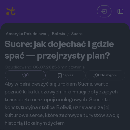
Ameryka Południowa
Boliwia
Sucre
/
/
Sucre: jak dojechać i gdzie
spać — przejrzysty plan?
Opublikowano:
08.07.2025
6 min czytania
0
Zapisz
Udostępnij
Aby w pełni cieszyć się urokiem Sucre, warto
poznać kilka kluczowych informacji dotyczących
transportu oraz opcji noclegowych. Sucre to
konstytucyjna stolica Boliwii, uznawana za jej
kulturowe serce, które zachwyca turystów swoją
historią i lokalnym życiem.