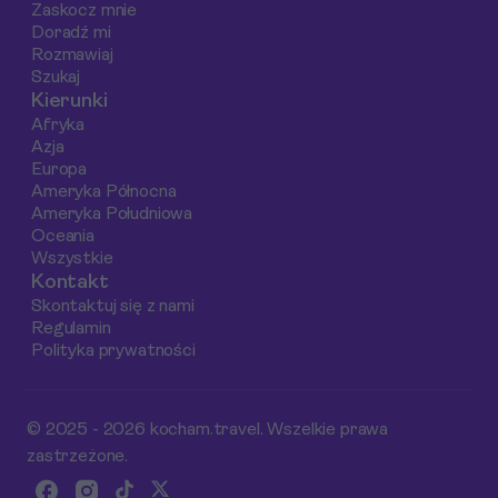
kompleksowe
Zaskocz mnie
spojrzenie na
Doradź mi
Rozmawiaj
naturalne skarby
Szukaj
regionu.
Kierunki
Afryka
Azja
Europa
Ameryka Północna
Ameryka Południowa
Oceania
Wszystkie
Kontakt
Skontaktuj się z nami
Regulamin
Polityka prywatności
© 2025 - 2026 kocham.travel. Wszelkie prawa
zastrzeżone.