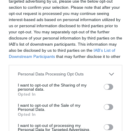
zielonych miast w Argentynie. Dzięki systemowi
targeted advertising by us, please use the below opt-out
section to confirm your selection. Please note that after your
irygacyjnemu z czasów Inków, miasto cieszy się
opt-out request is processed you may continue seeing
obfitością drzew i zieleni.
interest-based ads based on personal information utilized by
Doskonałe miejsce na enoturystykę
us or personal information disclosed to third parties prior to
Mendoza uważana jest również za jedno z
your opt-out. You may separately opt-out of the further
disclosure of your personal information by third parties on the
najlepszych miejsc do enoturystyki na świecie. To
IAB’s list of downstream participants. This information may
idealne miejsce dla tych, którzy pragną odkrywać
also be disclosed by us to third parties on the
IAB’s List of
wina w pięknych okolicznościach.
Downstream Participants
that may further disclose it to other
7. Praktyczne wskazówki
third parties.
Przed wizytą w Mendozie, warto wziąć pod uwagę
Personal Data Processing Opt Outs
kilka praktycznych wskazówek, aby maksymalnie
I want to opt-out of the Sharing of my
wykorzystać czas spędzony w tym regionie.
personal data.
Opted In
Dojazd do Mendozy
Dojazd do Mendozy jest stosunkowo prosty.
I want to opt-out of the Sale of my
Personal Data.
Miasto ma międzynarodowe lotnisko, a także
Opted In
dobre połączenia drogowe, co ułatwia dotarcie z
I want to opt-out of processing my
Buenos Aires czy innych większych miast
Personal Data for Targeted Advertising.