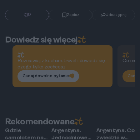
0
Zapisz
Udostępnij
Dowiedz się więcej
Rozmawiaj z kocham.travel i dowiedz się
Co moż
czego tylko zechcesz
Zadaj dowolne pytanie
Zadaj
Rekomendowane
Gdzie
Argentyna.
Argentyna. Co
Mendoza
Mendoza
Mendoza
samolotem na
Jednodniowe
zwiedzić w