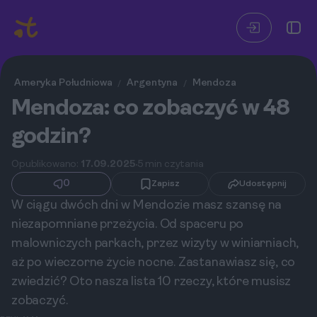
Ameryka Południowa
Argentyna
Mendoza
/
/
Mendoza: co zobaczyć w 48
godzin?
Opublikowano:
17.09.2025
5 min czytania
0
Zapisz
Udostępnij
W ciągu dwóch dni w Mendozie masz szansę na
niezapomniane przeżycia. Od spaceru po
malowniczych parkach, przez wizyty w winiarniach,
aż po wieczorne życie nocne. Zastanawiasz się, co
zwiedzić? Oto nasza lista 10 rzeczy, które musisz
zobaczyć.