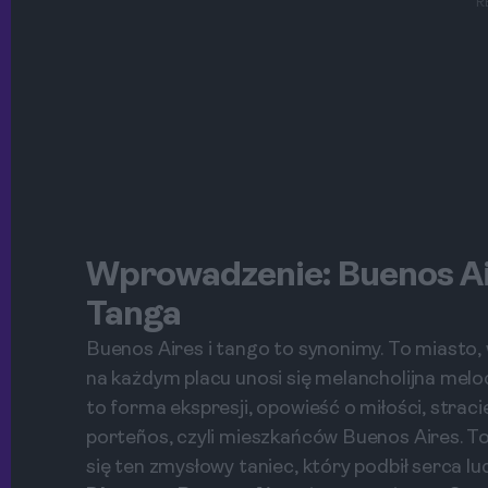
R
Wprowadzenie: Buenos Ai
Tanga
Buenos Aires i tango to synonimy. To miasto, 
na każdym placu unosi się melancholijna melo
to forma ekspresji, opowieść o miłości, strac
porteños, czyli mieszkańców Buenos Aires. To 
się ten zmysłowy taniec, który podbił serca lu