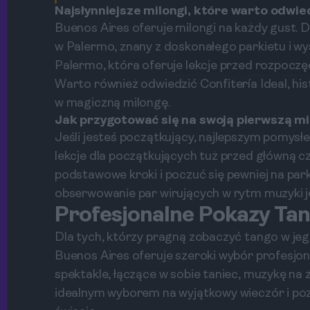
Najsłynniejsze milongi, które warto odwie
Buenos Aires oferuje milongi na każdy gust. 
w Palermo, znany z doskonałego parkietu i wy
Palermo, która oferuje lekcje przed rozpocz
Warto również odwiedzić Confitería Ideal, hi
w magiczną milongę.
Jak przygotować się na swoją pierwszą m
Jeśli jesteś początkujący, najlepszym pomysłe
lekcje dla początkujących tuż przed główną c
podstawowe kroki i poczuć się pewniej na park
obserwowanie par wirujących w rytm muzyki 
Profesjonalne Pokazy Ta
Dla tych, którzy pragną zobaczyć tango w jego
Buenos Aires oferuje szeroki wybór profesjo
spektakle, łączące w sobie taniec, muzykę na 
idealnym wyborem na wyjątkowy wieczór i poz