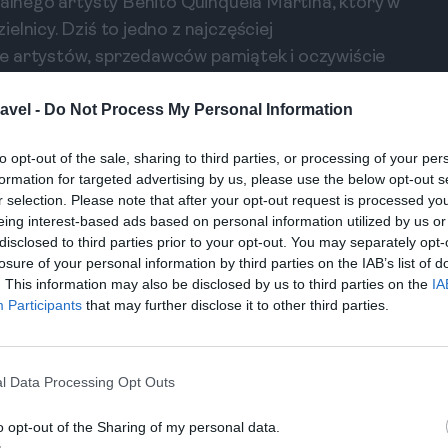
kalnego artysty Benito Quinquela Martína, który w
lnicy. Dziś to jedno z najczęściej
e artystów, sprzedawców pamiątek i oczywiście
avel -
Do Not Process My Personal Information
którzy za niewielką opłatą pozują do zdjęć lub
to opt-out of the sale, sharing to third parties, or processing of your per
py, odbywające się na tle kolorowych murali,
formation for targeted advertising by us, please use the below opt-out s
a okazja, by zobaczyć tango z bliska, poczuć
r selection. Please note that after your opt-out request is processed y
bjęciach profesjonalnego tancerza.
eing interest-based ads based on personal information utilized by us or
disclosed to third parties prior to your opt-out. You may separately opt-
losure of your personal information by third parties on the IAB’s list of
tóra zachowała swój autentyczny, nieco surowy
. This information may also be disclosed by us to third parties on the
IA
adion La Bombonera, należący do słynnego klubu
Participants
that may further disclose it to other third parties.
by zachować ostrożność i poruszać się po
o zmroku.
 Tanga w Buenos Aires
l Data Processing Opt Outs
tanga, trzeba wybrać się na milongę. To nie jest
o opt-out of the Sharing of my personal data.
e spotkanie towarzyskie, gdzie mieszkańcy Buenos