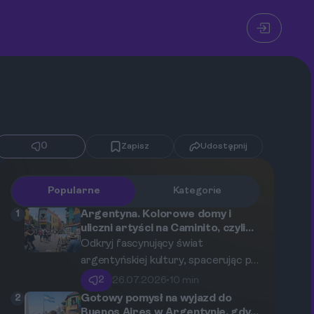
0
Zapisz
Udostępnij
Popularne
Kategorie
1
Argentyna. Kolorowe domy i
uliczni artyści na Caminito, czyli
jak bezpiecznie zwiedzać
Odkryj fascynujący świat
dzielnicę La Boca w Buenos Aires
argentyńskiej kultury, spacerując po
najbardziej malowniczej dzielnicy
2
26.07.2026
•
10 min
Buenos Aires. Poznaj praktyczne
2
Gotowy pomysł na wyjazd do
wskazówki dotyczące
Buenos Aires w Argentynie, gdy