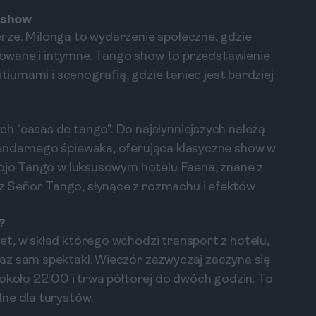
 show
rze. Milonga to wydarzenie społeczne, gdzie
izowane i intymne. Tango show to przedstawienie
stiumami i scenografią, gdzie taniec jest bardziej
 "casas de tango". Do najsłynniejszych należą
endarnego śpiewaka, oferująca klasyczne show w
Rojo Tango w luksusowym hotelu Faena, znane z
 Señor Tango, słynące z rozmachu i efektów
?
t, w skład którego wchodzi transport z hotelu,
az sam spektakl. Wieczór zazwyczaj zaczyna się
 około 22:00 i trwa półtorej do dwóch godzin. To
ne dla turystów.