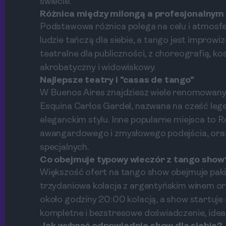
świecie.
Różnica między milongą a profesjonalnym
Podstawowa różnica polega na celu i atmosfe
ludzie tańczą dla siebie, a tango jest improw
teatralne dla publiczności, z choreografią, ko
akrobatyczny i widowiskowy.
Najlepsze teatry i "casas de tango"
W Buenos Aires znajdziesz wiele renomowanych
Esquina Carlos Gardel, nazwana na cześć leg
eleganckim stylu. Inne popularne miejsca to 
awangardowego i zmysłowego podejścia, oraz
specjalnych.
Co obejmuje typowy wieczór z tango show
Większość ofert na tango show obejmuje pakie
trzydaniowa kolacja z argentyńskim winem or
około godziny 20:00 kolacją, a show startuje
kompletne i bezstresowe doświadczenie, ideal