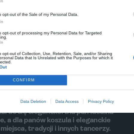
In
jaciółmi i celebrować swoją wspólną pasję. To
o opt-out of the Sale of my Personal Data.
można poczuć puls prawdziwego tanga.
In
mego wydarzenia tanecznego poświęconego tangu.
to opt-out of processing my Personal Data for Targeted
ing.
milondze nie ma sceny ani ustalonego programu.
In
muzyka grana jest w blokach zwanych "tandas",
o opt-out of Collection, Use, Retention, Sale, and/or Sharing
i zwanymi "cortinas".
ersonal Data that Is Unrelated with the Purposes for which it
lected.
Out
zachowań, tzw. "códigos". Partnera do tańca
wzrokowego i skinienia głową, co nazywa się
CONFIRM
po której pary poruszają się w kierunku przeciwnym
cie tańca są ograniczone do minimum, by w pełni
Data Deletion
Data Access
Privacy Policy
brać się elegancko. Dla pań idealna
e, a dla panów koszula i eleganckie
iejsca, tradycji i innych tancerzy.