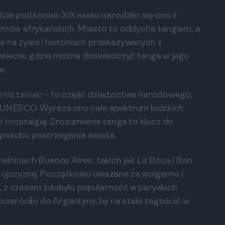
zie pod koniec XIX wieku narodziło się ono z
ytmów afrykańskich. Miasto to oddycha tangiem, a
e na żywo i historiach przekazywanych z
 świecie, gdzie można doświadczyć tanga w jego
e.
 niż taniec – to część dziedzictwa narodowego,
a UNESCO. Wyraża ono całe spektrum ludzkich
 i nostalgię. Zrozumienie tanga to klucz do
i sposobu postrzegania świata.
elnicach Buenos Aires, takich jak La Boca i San
a ojczyzną. Początkowo uważane za wulgarne i
, z czasem zdobyło popularność w paryskich
 powróciło do Argentyny, by na stałe zagościć w