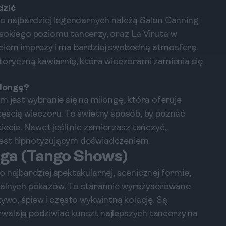
dzić
Do najbardziej legendarnych należą Salon Canning
sokiego poziomu tancerzy, oraz La Viruta w
ęciem imprezy i ma bardziej swobodną atmosferę.
storyczną kawiarnię, która wieczorami zamienia się
ilongę?
m jest wybranie się na milongę, która oferuje
zęścią wieczoru. To świetny sposób, by poznać
iecie. Nawet jeśli nie zamierzasz tańczyć,
jest hipnotyzującym doświadczeniem.
nga (Tango Shows)
 najbardziej spektakularnej, scenicznej formie,
nalnych pokazów. To starannie wyreżyserowane
żywo, śpiew i często wykwintną kolację. Są
walają podziwiać kunszt najlepszych tancerzy na