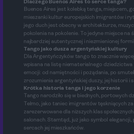
Dlaczego Buenos Aires to serce tanga?
Buenos Aires jest kolebką tanga, miejscem, gd
mieszanki kultur europejskich imigrantów i r
jego duch jest obecny w architekturze, muzyc
pokolenia na pokolenie. To jedyne miejsce na
najbardziej autentycznej i niezmienionej formi
Tango jako dusza argentyńskiej kultury
Dla Argentyńczyków tango to znacznie więcej
wpisana na listę niematerialnego dziedzictw
emocji: od namiętności i pożądania, po smutek
zrozumienia argentyńskiej duszy, jej historii 
Krótka historia tanga i jego korzenie
Tango narodziło się w biednych, portowych dzi
Telmo, jako taniec imigrantów tęskniących z
zarezerwowane dla niższych klas społecznych
salonach. Stamtąd, już jako symbol elegancji,
sercach jej mieszkańców.