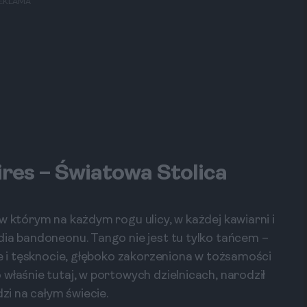
EKLAMA
res – Światowa Stolica
w którym na każdym rogu ulicy, w każdej kawiarni i
dia bandoneonu. Tango nie jest tu tylko tańcem –
ie i tęsknocie, głęboko zakorzeniona w tożsamości
właśnie tutaj, w portowych dzielnicach, narodził
dzi na całym świecie.