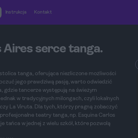
Instrukcja
Kontakt
 Aires serce tanga.
olica tanga, oferująca niezliczone możliwości
oczuć jego prawdziwą pasję, warto odwiedzić
a, gdzie tancerze występują na świeżym
ednak w tradycyjnych milongach, czyli lokalnych
czy La Viruta. Dla tych, którzy pragną zobaczyć
rofesjonalne teatry tanga, np. Esquina Carlos
 tańca w jednej z wielu szkół, które pozwolą