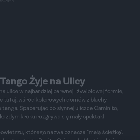
EKLAMA
 Tango Żyje na Ulicy
na ulice w najbardziej barwnej i żywiołowej formie,
ie tutaj, wśród kolorowych domów z blachy
o tanga. Spacerując po słynnej uliczce Caminito,
a każdym kroku rozgrywa się mały spektakl.
wietrzu, którego nazwa oznacza "małą ścieżkę".