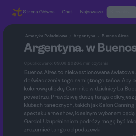
Strona Główna
Chat
Najnowsze
Kierunki
Ameryka Południowa
Argentyna
Buenos Aires
/
/
Argentyna. w Buenos
Opublikowano:
09.03.2026
9 min czytania
Buenos Aires to niekwestionowana światowa st
doświadczenia tego namiętnego tańca. Aby p
kolorową uliczkę Caminito w dzielnicy La Boc
powietrzu. Prawdziwą duszę tanga odkryjesz j
klubach tanecznych, takich jak Salon Canning 
spektakularne show, idealnym wyborem będą p
Gardel. Uzupełnieniem podróży mogą być lekcje
zrozumieć tango od podszewki.