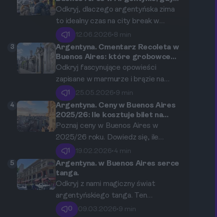
w Polsce trwa lato: jak zwiedzać
bezpieczeństwa, lokalnych atrakcji
Odkryj, dlaczego argentyńska zima
miasto podczas łagodnej zimy?
oraz historii ukrytej w kolorowych
to idealny czas na city break w
fasadach słynnego Caminito.
Buenos Aires. Przygotowaliśmy
1
12.06.2026
•
8 min
kompletny przewodnik, który
3
Argentyna. Cmentarz Recoleta w
pomoże Ci zaplanować
Buenos Aires: które grobowce
oprócz Evity Perón opowiadają
niezapomnianą podróż do serca
Odkryj fascynujące opowieści
niezwykłe historie?
Ameryki Południowej, gdy w Polsce
zapisane w marmurze i brązie na
panują letnie upały.
jednym z najpiękniejszych cmentarzy
1
25.05.2026
•
9 min
świata. Poza słynnym grobowcem
4
Argentyna. Ceny w Buenos Aires
Evity Perón, nekropolia Recoleta w
2025/26: Ile kosztuje bilet na
pokaz tanga, stek i wino?
Buenos Aires kryje historie o
Poznaj ceny w Buenos Aires w
tragicznej miłości, mrocznych
2025/26 roku. Dowiedz się, ile
legendach i losach postaci, które
kosztuje bilet na pokaz tanga, stek
1
19.02.2026
•
4 min
kształtowały Argentynę.
w najlepszej restauracji oraz butelka
5
Argentyna. w Buenos Aires serce
argentyńskiego wina. Wybierz się w
tanga.
niezapomnianą podróż do serca
Odkryj z nami magiczny świat
tango.
argentyńskiego tanga. Ten
przewodnik zabierze Cię w podróż
0
09.03.2026
•
9 min