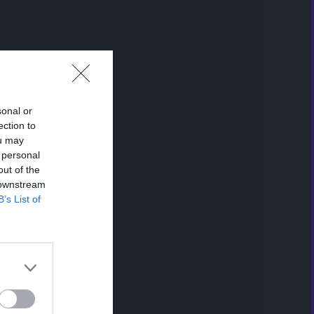
sonal or
ection to
ou may
 personal
out of the
 downstream
B’s List of