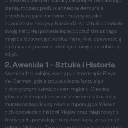
prawdziwe centrum kultury ulicznej. Przechadzając
się nią, możesz podziwiać niezwykłe murale
przedstawiające zarówno tradycyjne, jak i
nowoczesne motywy. Każde dzieło sztuki opowiada
swoją historię i pozwala lepiej poczuć klimat tego
miejsca. Spacerując wzdłuż Piątej Alei, z pewnością
natkniesz się na wiele idealnych miejsc do robienia
zdjęć.
2. Awenida 1 – Sztuka i Historia
Awenida 1 to kolejny ważny punkt na mapie Playa
del Carmen, gdzie sztuka uliczna łączy się z
historycznym dziedzictwem regionu. Chociaż
głównie znana jest ze swoich barów i restauracji,
murale na tej ulicy są równie imponujące. Wiele z
nich opowiada o historii Majów oraz miejscowych
tradycjach, pozwalając turystom lepiej zrozumieć
kulturę Meksyku. Zróżnicowane obrazy przyciągają