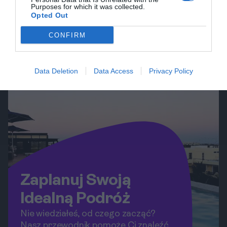
Purposes for which it was collected.
zapewniając niezapomniane chwile
Opted Out
zarówno dla par, jak i rodzin. W artykule
CONFIRM
tym przedstawimy jak dojechać do
Playa del Carmen, najlepsze miesiące
na wizytę, a także zaprosimy do
Data Deletion
Data Access
Privacy Policy
odkrycia lokalnych smaków i otrzymania
praktycznych wskazówek dotyczących
bezpieczeństwa oraz noclegów.
Zaplanuj Swoją
Idealną Podróż
Nie wiedziałeś, od czego zacząć?
Nasz przewodnik pomoże Ci znaleźć