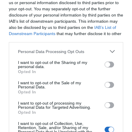
Playa del Carmen to nie tylko piękne
pokazując, dlaczego to miasto jest
us or personal information disclosed to third parties prior to
plaże i bogata kultura, ale także
your opt-out. You may separately opt-out of the further
idealną alternatywą dla zatłoczonych
disclosure of your personal information by third parties on the
prawdziwa mekka dla miłośników dobrej
kurortów.
0
18.09.2025
•
3 min
IAB’s list of downstream participants. This information may
kuchni. W tym artykule przedstawimy
Playa del Carmen: najlepsze punkty
3
also be disclosed by us to third parties on the
IAB’s List of
widokowe i zdjęcia?
najlepsze restauracje oraz lokalne
Downstream Participants
that may further disclose it to other
Playa del Carmen to miejsce pełne
stoiska ze street foodem, gdzie
third parties.
niesamowitych widoków, pięknych plaż
można spróbować wyjątkowych
oraz lokalnej sztuki ulicznej. Znajdziesz
meksykańskich dań, które zadowolą
0
18.09.2025
•
4 min
Personal Data Processing Opt Outs
tam wiele punktów widokowych, które
nawet najbardziej wymagających
Playa del Carmen: co zobaczyć w 48
4
I want to opt-out of the Sharing of my
godzin?
oferują zapierające dech w piersiach
smakoszy.
personal data.
Playa del Carmen to jeden z
krajobrazy. W tym przewodniku
Opted In
najpopularniejszych kurortów Meksyku,
odkryjesz najlepsze miejsca na zdjęcia
I want to opt-out of the Sale of my
a spędzenie tam 48 godzin może być
oraz informacje o tym, jakie atrakcje
0
09.09.2025
•
5 min
Personal Data.
niezapomnianą przygodą. W tym
czekają na Ciebie w tym wyjątkowym
Opted In
Playa del Carmen: jak dojechać i
5
gdzie spać — przejrzysty plan?
przewodniku znajdziesz atrakcje, które
kurorcie.
I want to opt-out of processing my
Playa del Carmen jest jednym z
warto zobaczyć i doświadczyć, aby w
Personal Data for Targeted Advertising.
najmodniejszych miejsc turystycznych
pełni wykorzystać swój czas. Odkryj z
Opted In
na Karaibach. Ten urokliwy kurort łączy
nami magiczny świat Playa del Carmen!
0
29.07.2025
•
5 min
I want to opt-out of Collection, Use,
nowoczesne udogodnienia z
Retention, Sale, and/or Sharing of my
Personal Data that Is Unrelated with the
małomiasteczkowym klimatem,