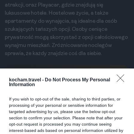
atrakcji, oraz Playacar, gdzie znajdują się
luksusowe hotele. Hostelowe życie, a także
apartamenty do wynajęcia, są idealne dla osób
szukających tańszych opcji. Osoby ceniące
prywatność mogą skorzystać z opcji całościowego
wynajmu mieszkań. Zróżnicowanie noclegów
sprawia, że każdy znajdzie coś dla siebie.
Popularne
Kategorie
kocham.travel -
Do Not Process My Personal
Information
Sucre: Ucieczka od zgiełku Playa del
1
Carmen? Odkryj białą perłę Boliwii
If you wish to opt-out of the sale, sharing to third parties, or
Odkryj Sucre, konstytucyjną stolicę
processing of your personal or sensitive information for
Boliwii. Ten przewodnik zabierze Cię w
targeted advertising by us, please use the below opt-out
podróż po kolonialnych uliczkach,
1
08.03.2026
•
9 min
section to confirm your selection. Please note that after your
smakach lokalnej kuchni, historii Inków i
Playa del Carmen: gdzie zjeść —
2
opt-out request is processed you may continue seeing
lokalne klasyki i street food?
prehistorycznych śladach dinozaurów,
interest-based ads based on personal information utilized by