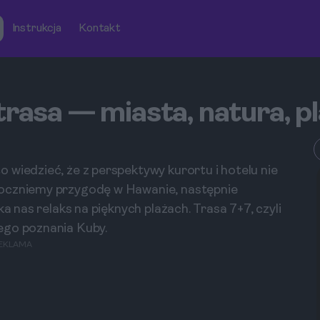
Instrukcja
Kontakt
trasa — miasta, natura, p
 wiedzieć, że z perspektywy kurortu i hotelu nie
poczniemy przygodę w Hawanie, następnie
ka nas relaks na pięknych plażach. Trasa 7+7, czyli
ego poznania Kuby.
EKLAMA