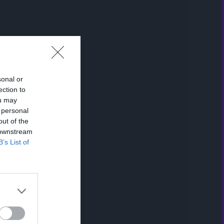
sonal or
ection to
ou may
 personal
out of the
 downstream
B’s List of