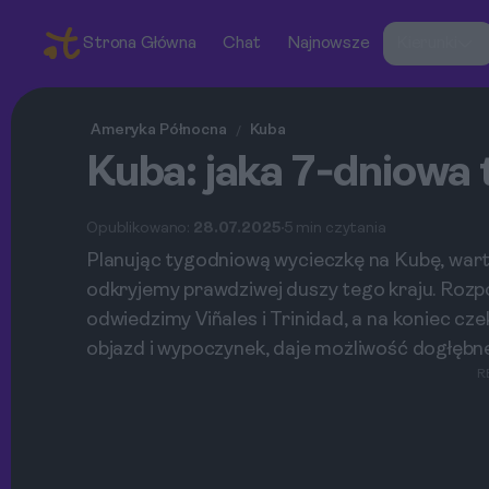
Strona Główna
Chat
Najnowsze
Kierunki
Ameryka Północna
Kuba
/
Kuba: jaka 7‑dniowa 
Opublikowano:
28.07.2025
5 min czytania
Planując tygodniową wycieczkę na Kubę, warto
odkryjemy prawdziwej duszy tego kraju. Roz
odwiedzimy Viñales i Trinidad, a na koniec cze
objazd i wypoczynek, daje możliwość dogłębn
R