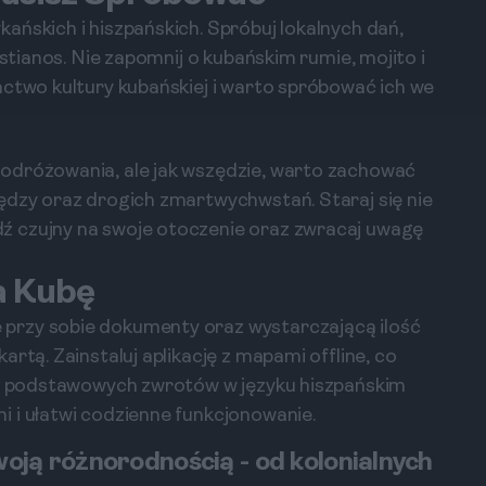
ańskich i hiszpańskich. Spróbuj lokalnych dań,
istianos. Nie zapomnij o kubańskim rumie, mojito i
actwo kultury kubańskiej i warto spróbować ich we
odróżowania, ale jak wszędzie, warto zachować
ędzy oraz drogich zmartwychwstań. Staraj się nie
ź czujny na swoje otoczenie oraz zwracaj uwagę
a Kubę
przy sobie dokumenty oraz wystarczającą ilość
rtą. Zainstaluj aplikację z mapami offline, co
lku podstawowych zwrotów w języku hiszpańskim
 i ułatwi codzienne funkcjonowanie.
woją różnorodnością - od kolonialnych