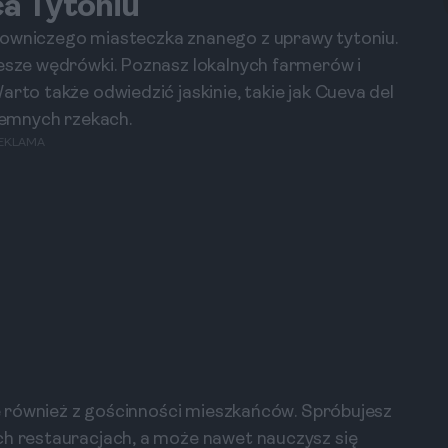
ca Tytoniu
lowniczego miasteczka znanego z uprawy tytoniu.
iesze wędrówki. Poznasz lokalnych farmerów i
arto także odwiedzić jaskinie, takie jak Cueva del
ziemnych rzekach.
EKLAMA
ale również z gościnności mieszkańców. Spróbujesz
ch restauracjach, a może nawet nauczysz się