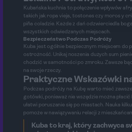
Kubańska kuchnia to połączenie wpływów afryk
takich jak ropa vieja, tostones czy moros y cr
piña coladzie. Każde z dań odzwierciedla bog
wszystkich odwiedzanych miejscach.
Bezpieczeństwo Podczas Podróży
Kuba jest ogólnie bezpiecznym miejscem do p
ostrożność. Unikaj noszenia dużych sum pieni
chodzić w samotności po zmroku. Zawsze bąd
na swoje rzeczy.
Praktyczne Wskazówki n
Podczas podróży na Kubę warto mieć zawsze 
gotówki, ponieważ nie wszędzie można płacić ka
ułatwi poruszanie się po miastach. Nauka ki
pomoże w nawiązywaniu relacji z mieszkańcami
Kuba to kraj, który zachwyca s