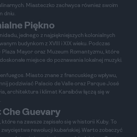
kulinarnych. Miasteczko zachwyca również swoim
 dniu.
nialne Piękno
dadu, jednego z najpiękniejszych kolonialnych
owanym budynkom z XVIII i XIX wieku. Podczas
yć Plaza Mayor oraz Muzeum Romantyzmu, które
 doskonałe miejsce do poznawania lokalnej muzyki.
enfuegos. Miasto znane z francuskiego wpływu,
mnij podziwiać Palacio de Valle oraz Parque José
a, architektura i klimat Karaibów łączą się w
.
lt Che Guevary
które na zawsze zapisało się w historii Kuby. To
do zwycięstwa rewolucji kubańskiej. Warto zobaczyć