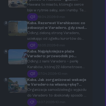
posłuchać son i potańczyć salsę?
głównych atrakcji turystycznych,
Hawana to miasto, którego serce
wyrażona w walucie euro.
bije w rytmie salsy, son i rumby. Ten
przewodnik zabierze Cię w podróż
3
19.04.2026
•
9 min
po najbardziej energetycznych,
3
Kuba. Rezerwat Varahicacos: co
autentycznych i legendarnych
zobaczyć w Varadero, gdy znudzi
Ci się plaża?
miejscach tanecznych stolicy Kuby,
Odkryj zieloną stronę Varadero,
gdzie muzyka nigdy nie cichnie, a
uciekając od zgiełku kurortów do
parkiet jest zawsze pełen pasji.
serca dzikiej przyrody. Ten
2
13.05.2026
•
8 min
przewodnik zabierze Cię w podróż
4
Kuba. Najpiękniejsze plaże
po Rezerwacie Ekologicznym
Varadero: przewodnik po
ukrytych zatoczkach i
Varahicacos i innych ukrytych
Odkryj z nami Varadero – perłę
popularnych odcinkach wybrzeża.
skarbach półwyspu, udowadniając,
Karaibów, której 22-kilometrowe
że Kuba to znacznie więcej niż tylko
wybrzeże pokryte białym,
2
07.04.2026
•
10 min
rajskie plaże.
pudrowym piaskiem obmywają
5
Kuba. Jak zorganizować wakacje
krystalicznie czyste, turkusowe
w Varadero na własną rękę?
Krok po kroku od lotu po casas
wody. Ten przewodnik zabierze Cię
Organizacja samodzielnego wyjazdu
particulares.
w podróż po najsłynniejszych
do Varadero to doskonały sposób na
odcinkach plaż, ukrytych
odkrycie autentycznego oblicza
1
13.07.2026
•
10 min