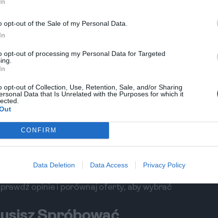
In
ce na Podróż
o opt-out of the Sale of my Personal Data.
 przesiadkami w takich miastach jak Frankfurt czy
In
e Kuby są od listopada do kwietnia, kiedy panuje
to opt-out of processing my Personal Data for Targeted
aganowego, który trwa od czerwca do
ing.
In
zas wakacji.
o opt-out of Collection, Use, Retention, Sale, and/or Sharing
ersonal Data that Is Unrelated with the Purposes for which it
 od wielu czynników - rodzaju zakwaterowania,
lected.
Out
 przejazdów i jedzenia to około 50-100 USD
od 25 USD, a w hotelach średniej klasy od 100
CONFIRM
 na dodatkowe atrakcje i pamiątki.
w lokalnych pensjonatach (casa particulares),
Data Deletion
Data Access
Privacy Policy
wanie polecamy dzielnice takie jak Plaza Vieja, a
Sprawdź opinie i porównaj oferty, aby wybrać
Musisz Spróbować