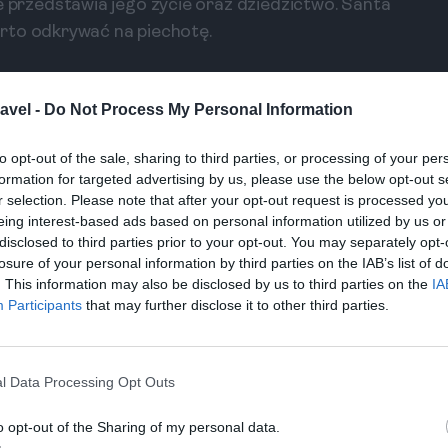
rzedstawia jego życie oraz dziedzictwo. Santa
rto odkrywać na piechotę.
ękne wodospady El Nicho. To niezwykle
piel w naturalnych basenach oraz podziwianie
avel -
Do Not Process My Personal Information
e, szum wodospadów i otaczająca zieleń stworzą
to opt-out of the sale, sharing to third parties, or processing of your per
formation for targeted advertising by us, please use the below opt-out s
ia - Relaks i Wypoczynek
r selection. Please note that after your opt-out request is processed y
eing interest-based ads based on personal information utilized by us or
 kierujemy się na Cayo Santa Maria. To rajska
disclosed to third parties prior to your opt-out. You may separately opt-
ach i luksusowe warunki. Możesz spróbować
losure of your personal information by third parties on the IAB’s list of
. This information may also be disclosed by us to third parties on the
IA
zywać na białym piasku. To idealne miejsce na
Participants
that may further disclose it to other third parties.
ia.
ożna rozważyć Varadero lub Cayo Coco. Varadero
l Data Processing Opt Outs
i plażami i szeroką ofertą atrakcji. Cayo Coco
kają spokoju i natury. Oba miejsca oferują
o opt-out of the Sharing of my personal data.
nej przygody.