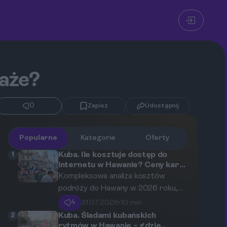
laże?
0
Zapisz
Udostępnij
Popularne
Kategorie
Oferty
1
Kuba. Ile kosztuje dostęp do
internetu w Hawanie? Ceny kart
ETECSA i Wi-Fi w 2026 roku
Kompleksowa analiza kosztów
podróży do Hawany w 2026 roku,
uwzględniająca ceny kart ETECSA,
4
31.07.2026
•
10 min
publicznego Wi-Fi, noclegów,
2
Kuba. Śladami kubańskich
wyżywienia, transportu oraz
rytmów w Hawanie – gdzie