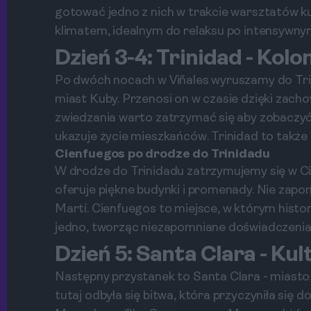
gotować jedno z nich w trakcie warsztatów 
klimatem, idealnym do relaksu po intensywnym
Dzień 3-4: Trinidad - Kolo
Po dwóch nocach w Viñales wyruszamy do Trini
miast Kuby. Przenosi on w czasie dzięki zach
zwiedzania warto zatrzymać się aby zobacz
ukazuje życie mieszkańców. Trinidad to także
Cienfuegos po drodze do Trinidadu
W drodze do Trinidadu zatrzymujemy się w Ci
oferuje piękne budynki i promenady. Nie zapo
Martí. Cienfuegos to miejsce, w którym histori
jedno, tworząc niezapomniane doświadczenia
Dzień 5: Santa Clara - Ku
Następny przystanek to Santa Clara - miasto, 
tutaj odbyła się bitwa, która przyczyniła się 