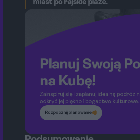
miast po rajskie plaże.
Planuj Swoją P
na Kubę!
Zainspiruj się i zaplanuj idealną podróż 
odkryć jej piękno i bogactwo kulturowe.
Rozpocznij planowanie
Podsumowanie