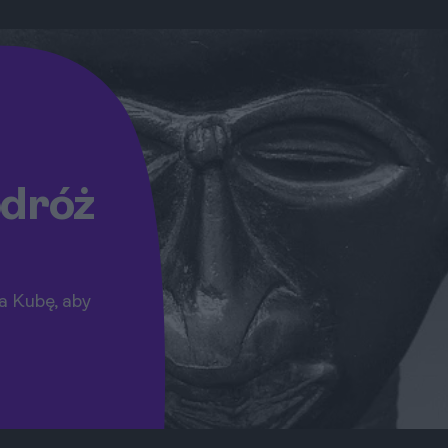
odróż
na Kubę, aby