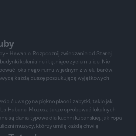
Kuby
cy - Hawanie. Rozpocznij zwiedzanie od Starej
ynki kolonialne i tętniące życiem ulice. Nie
ować lokalnego rumu w jednym z wielu barów.
chwycą każdą duszę poszukującą wyjątkowych
cić uwagę na piękne place i zabytki, takie jak
e La Habana. Możesz także spróbować lokalnych
ne są dania typowe dla kuchni kubańskiej, jak ropa
uliczni muzycy, którzy umilą każdą chwilę.