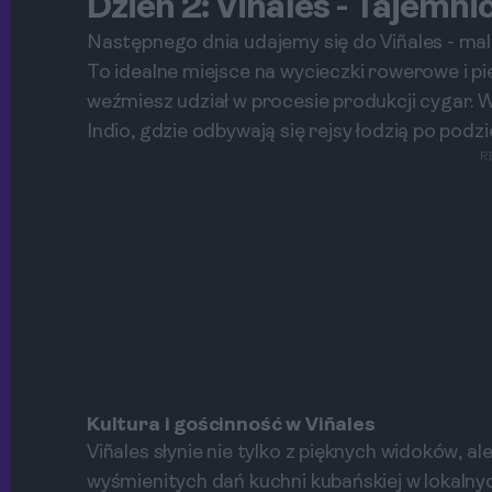
Dzień 2: Viñales - Tajemni
Następnego dnia udajemy się do Viñales - ma
To idealne miejsce na wycieczki rowerowe i p
weźmiesz udział w procesie produkcji cygar. W
Indio, gdzie odbywają się rejsy łodzią po pod
R
Kultura i gościnność w Viñales
Viñales słynie nie tylko z pięknych widoków, 
wyśmienitych dań kuchni kubańskiej w lokalny