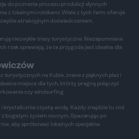
azja do poznania procesu produkcji słynnych
ia z lokalnymi rolnikami. Wiele z tych farm oferuje
iezwykle atrakcyjnym doświadczeniem.
oferują niezwykłe trasy turystyczne. Niezapomniane
 rzek sprawiają, że ta przygoda jest idealna dla
żowiczów
c turystycznych na Kubie, znane z pięknych plaż i
alne miejsce dla tych, którzy pragną połączyć
urkowanie czy windsurfing.
 krystalicznie czystą wodą. Każdy znajdzie tu coś
ca z bogatym życiem nocnym. Spacerując po
rów, aby spróbować lokalnych specjałów.