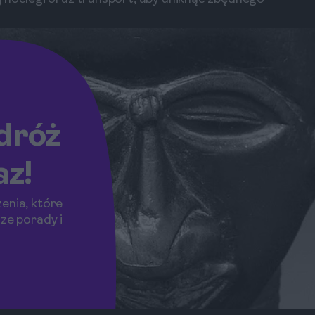
dróż
az!
enia, które
ze porady i