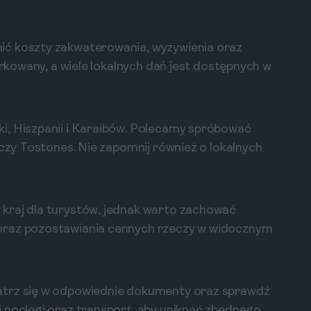
ić koszty zakwaterowania, wyżywienia oraz
arkowany, a wiele lokalnych dań jest dostępnych w
i, Hiszpanii i Karaibów. Polecamy spróbować
 czy Tostones. Nie zapomnij również o lokalnych
kraj dla turystów, jednak warto zachować
oraz pozostawiania cennych rzeczy w widocznym
atrz się w odpowiednie dokumenty oraz sprawdź
 noclegi oraz transport, aby uniknąć zbędnego