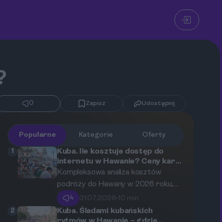
?
0
Zapisz
Udostępnij
Popularne
Kategorie
Oferty
1
Kuba. Ile kosztuje dostęp do
internetu w Hawanie? Ceny kart
ETECSA i Wi-Fi w 2026 roku
Kompleksowa analiza kosztów
podróży do Hawany w 2026 roku,
uwzględniająca ceny kart ETECSA,
4
31.07.2026
•
10 min
publicznego Wi-Fi, noclegów,
2
Kuba. Śladami kubańskich
wyżywienia, transportu oraz
rytmów w Hawanie – gdzie