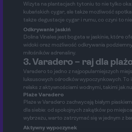
Wizyta na plantacjach tytoniu to nie tylko ok
kubańskich cygar, ale także możliwość spotkan
także degustacje cygar i rumu, co czyni to n
Odkrywanie jaskiń
Dolina Vinales jest bogata w jaskinie, które 
widoki oraz możliwość odkrywania podziemnych
miłośników adrenaliny.
3. Varadero – raj dla pla
Varadero to jedno z najpopularniejszych miejs
luksusowych ośrodków wypoczynkowych. To ide
relaks z aktywnościami wodnymi, takimi jak n
Plaże Varadero
Plaże w Varadero zachwycają białym piaskiem i
dla siebie: od spokojnych zakątków po miejs
wybrzeżu, warto zatrzymać się w jednym z ba
Aktywny wypoczynek