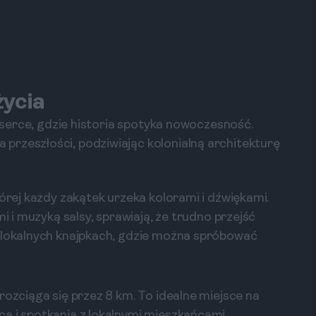
życia
j serce, gdzie historia spotyka nowoczesność.
przeszłości, podziwiając kolonialną architekturę
tórej każdy zakątek urzeka kolorami i dźwiękami.
mi i muzyką salsy, sprawiają, że trudno przejść
w lokalnych knajpkach, gdzie można spróbować
rozciąga się przez 8 km. To idealne miejsce na
a i spotkania z lokalnymi mieszkańcami.