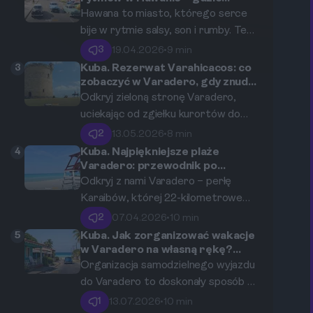
posłuchać son i potańczyć salsę?
głównych atrakcji turystycznych,
Hawana to miasto, którego serce
wyrażona w walucie euro.
bije w rytmie salsy, son i rumby. Ten
przewodnik zabierze Cię w podróż
3
19.04.2026
•
9 min
po najbardziej energetycznych,
3
Kuba. Rezerwat Varahicacos: co
autentycznych i legendarnych
zobaczyć w Varadero, gdy znudzi
Ci się plaża?
miejscach tanecznych stolicy Kuby,
Odkryj zieloną stronę Varadero,
gdzie muzyka nigdy nie cichnie, a
uciekając od zgiełku kurortów do
parkiet jest zawsze pełen pasji.
serca dzikiej przyrody. Ten
2
13.05.2026
•
8 min
przewodnik zabierze Cię w podróż
4
Kuba. Najpiękniejsze plaże
po Rezerwacie Ekologicznym
Varadero: przewodnik po
ukrytych zatoczkach i
Varahicacos i innych ukrytych
Odkryj z nami Varadero – perłę
popularnych odcinkach wybrzeża.
skarbach półwyspu, udowadniając,
Karaibów, której 22-kilometrowe
że Kuba to znacznie więcej niż tylko
wybrzeże pokryte białym,
2
07.04.2026
•
10 min
rajskie plaże.
pudrowym piaskiem obmywają
5
Kuba. Jak zorganizować wakacje
krystalicznie czyste, turkusowe
w Varadero na własną rękę?
Krok po kroku od lotu po casas
wody. Ten przewodnik zabierze Cię
Organizacja samodzielnego wyjazdu
particulares.
w podróż po najsłynniejszych
do Varadero to doskonały sposób na
odcinkach plaż, ukrytych
odkrycie autentycznego oblicza
1
13.07.2026
•
10 min