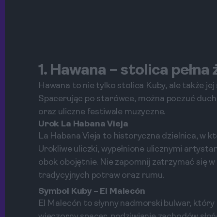
1. Hawana – stolica pełna 
Hawana to nie tylko stolica Kuby, ale także je
Spacerując po starówce, można poczuć ducha 
oraz uliczne festiwale muzyczne.
Urok La Habana Vieja
La Habana Vieja to historyczna dzielnica, w k
Urokliwe uliczki, wypełnione ulicznymi artysta
obok obojętnie. Nie zapomnij zatrzymać się 
tradycyjnych potraw oraz rumu.
Symbol Kuby – El Malecón
El Malecón to słynny nadmorski bulwar, który 
wieczorny spacer, podziwianie zachodów słońc