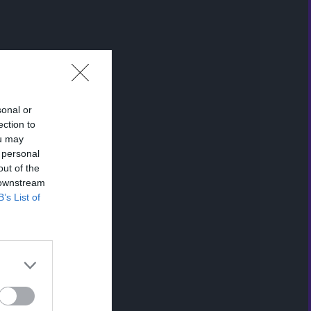
sonal or
ection to
ou may
 personal
out of the
 downstream
B’s List of