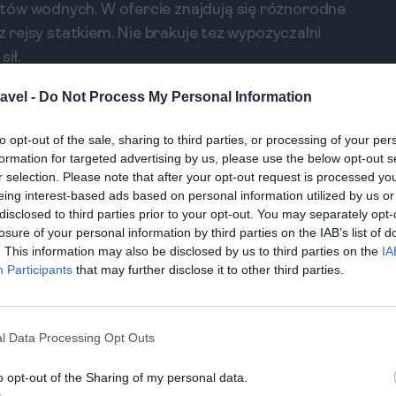
tów wodnych. W ofercie znajdują się różnorodne
az rejsy statkiem. Nie brakuje też wypożyczalni
ił.
erła
avel -
Do Not Process My Personal Information
nialnych miast na Kubie, wpisane na listę
, brukowanymi uliczkami i atmosferą sprzed
to opt-out of the sale, sharing to third parties, or processing of your per
formation for targeted advertising by us, please use the below opt-out s
 czasie.
r selection. Please note that after your opt-out request is processed y
eing interest-based ads based on personal information utilized by us or
epoki kolonialnej. Wizyta w Plaza Mayor, w sercu
disclosed to third parties prior to your opt-out. You may separately opt-
 oraz pałace, które przenoszą w inną erę.
losure of your personal information by third parties on the IAB’s list of
. This information may also be disclosed by us to third parties on the
IA
ić także liczne muzea.
Participants
that may further disclose it to other third parties.
ej. Zespół lokalnych artystów regularnie
turystów, którzy chcą poczuć kubańską atmosferę.
l Data Processing Opt Outs
ć się z kubańską kuchnią w malowniczych
o opt-out of the Sharing of my personal data.