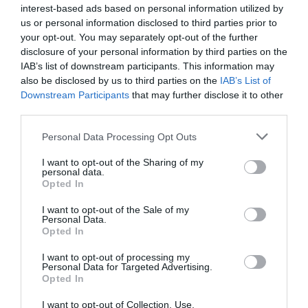
interest-based ads based on personal information utilized by
Bezpieczeństwo Podczas
us or personal information disclosed to third parties prior to
your opt-out. You may separately opt-out of the further
Podróży
disclosure of your personal information by third parties on the
Podczas podróży do Kanady warto zachować
IAB’s list of downstream participants. This information may
also be disclosed by us to third parties on the
IAB’s List of
ostrożność, jak w każdym innym miejscu. Opłaca się
Downstream Participants
that may further disclose it to other
mieć przy sobie dokumenty tożsamości i unikać
third parties.
noszenia dużych sum pieniędzy. W miastach zaleca
Personal Data Processing Opt Outs
się korzystanie z transportu publicznego lub
zarezerwowanych taksówek. Warto również
I want to opt-out of the Sharing of my
personal data.
poinformować bliskich o planach na każdy dzień
Opted In
oraz mieć zapisany kontakt do lokalnych służb
I want to opt-out of the Sale of my
ratunkowych. Kanada jest jednym z
Personal Data.
najbezpieczniejszych krajów do podróżowania, ale
Opted In
zawsze lepiej być czujnym.
I want to opt-out of processing my
Personal Data for Targeted Advertising.
Opted In
I want to opt-out of Collection, Use,
Popularne
Kategorie