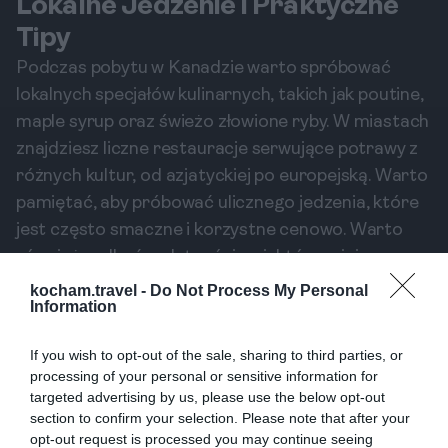
Lokalne Jedzenie i Praktyczne
Tipy
Podczas pobytu w Kanadzie warto spróbować
lokalnych specjałów kulinarnych, takich jak poutine,
maple syrup oraz świeżo złowione ryby. W miastach
znajdziesz liczne restauracje serwujące potrawy z
różnych kultur, od azjatyckiej po europejską. Warto
pamiętać, aby próbować ulicznego jedzenia, które
jest często smaczne i korzystne cenowo. Warto
również zadbać o płatności – niektóre miejsca
akceptują tylko gotówkę, a inne preferują karty.
kocham.travel -
Do Not Process My Personal
Information
Zaleca się również posiadanie przewodnika
turystycznego lub aplikacji mobilnej, aby łatwiej
If you wish to opt-out of the sale, sharing to third parties, or
poruszać się po miastach.
processing of your personal or sensitive information for
targeted advertising by us, please use the below opt-out
Kanada to kraj zróżnicowanych kultur i
section to confirm your selection. Please note that after your
smaków, który zachwyca zarówno pięknymi
opt-out request is processed you may continue seeing
krajobrazami, jak i bogatą gastronomią.