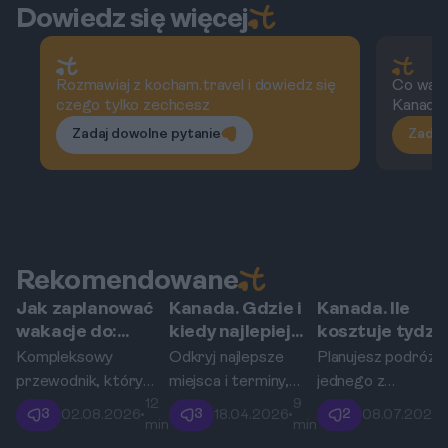
Dowiedz się więcej
Rozmawiaj z kocham.travel i dowiedz się
Co wart
czego tylko zechcesz
Kanadzi
Zadaj dowolne pytanie
Zadaj
Rekomendowane
Jak zaplanować
Kanada. Gdzie i
Kanada. Ile
Vancouver
Vancouver
Vancouver
wakacje do:
kiedy najlepiej
kosztuje tydzi
Vancouver,
obserwować
w Vancouver?
Kompleksowy
Odkryj najlepsze
Planujesz podróż 
Kanada
wieloryby w
Kompletny
przewodnik, który
miejsca i terminy,
jednego z
okolicach
budżet na 202
12
9
krok po kroku
aby zobaczyć
najpiękniejszych
3
3
2
02.08.2026
•
18.04.2026
•
08.07.2026
•
Vancouver?
loty, noclegi,
min
min
przeprowadzi Cię
majestatyczne orki,
miast Kanady? Te
jedzenie.