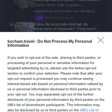
wodospadach Dunna: Przewodnik
przyciągają dziesiątki tysięcy
po najsłynniejszej atrakcji Jamajki
Dunn's River Falls to jedno z
smakoszy na zachodnie wybrzeże
najpiękniejszych miejsc na Jamajce,
Stanów Zjednoczonych.
które przyciąga turystów z całego
6
23.10.2025
•
3 min
świata. To wspaniałe połączenie
Kuba. Ile kosztuje dostęp do
4
internetu w Hawanie? Ceny kart
przygody, natury i relaksu. Wspinaczka
ETECSA i Wi-Fi w 2026 roku
Kompleksowa analiza kosztów podróży
po tutejszych wodospadach sprawia,
do Hawany w 2026 roku,
kocham.travel -
że każdy odwiedzający czuje się jak
Do Not Process My Personal
Information
uwzględniająca ceny kart ETECSA,
superbohater w akcji. Przemierzając
4
31.07.2026
•
10 min
publicznego Wi-Fi, noclegów,
skaliste schody i naturalne baseny,
Ceny w Meksyku 2026: Ile kosztują
5
If you wish to opt-out of the sale, sharing to third parties, or
tacos, tequila i wstęp do Chichen
wyżywienia, transportu oraz głównych
odkryjesz nie tylko piękno
Itza?
processing of your personal or sensitive information for
Planując wakacje w Meksyku, niezwykle
atrakcji turystycznych, wyrażona w
wodospadów, ale i historię tego
targeted advertising by us, please use the below opt-out
istotne jest zrozumienie lokalnych cen
walucie euro.
magicznego miejsca.
section to confirm your selection. Please note that after your
mających wpływ na Twój budżet.
4
19.02.2026
•
8 min
opt-out request is processed you may continue seeing
Artykuł ten dostarczy Ci rzetelnych
interest-based ads based on personal information utilized by
informacji o kosztach jedzenia,
us or personal information disclosed to third parties prior to
noclegów i atrakcjach turystycznych w
your opt-out. You may separately opt-out of the further
roku 2025. Wiesz już, że Meksyk jest
disclosure of your personal information by third parties on the
IAB’s list of downstream participants. This information may
krajem kontrastów, gdzie każdy
also be disclosed by us to third parties on the
IAB’s List of
znajdzie coś dla siebie - od