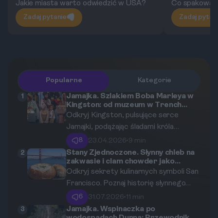
Jakie miasta warto odwiedzić w USA?
Co spakować 
Zadaj pytanie
Zadaj pytan
Popularne
Kategorie
Jamajka. Szlakiem Boba Marleya w
1
Kingston: od muzeum w Trench
Town po ulubione miejsca artysty.
Odkryj Kingston, pulsujące serce
Jamajki, podążając śladami króla
reggae, Boba Marleya. Ten przewodnik
8
23.04.2026
•
9 min
zabierze Cię w podróż od jego domu
Stany Zjednoczone. Słynny chleb na
2
zakwasie i clam chowder jako
przy Hope Road, przez legendarną
kulinarne symbole San Francisco
Odkryj sekrety kulinarnych symboli San
wytwórnię Tuff Gong, aż po kolebkę
Francisco. Poznaj historię słynnego
gatunku w Trench Town.
chleba na zakwasie oraz gęstej zupy
6
31.07.2026
•
11 min
clam chowder, które każdego dnia
Jamajka. Wspinaczka po
3