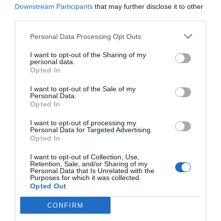
Downstream Participants
that may further disclose it to other
tradycyjnych tacos po ekscytującą
third parties.
historię Chichen Itza. Poniżej znajdziesz
szczegółowe informacje na temat cen
Personal Data Processing Opt Outs
usług oraz produktów w tym pięknym
I want to opt-out of the Sharing of my
kraju.
personal data.
Opted In
I want to opt-out of the Sale of my
Personal Data.
Opted In
I want to opt-out of processing my
Personal Data for Targeted Advertising.
Gotowy na swoją
Opted In
przygodę?
I want to opt-out of Collection, Use,
Retention, Sale, and/or Sharing of my
Zarezerwuj swoją podróż dzisiaj i
Personal Data that Is Unrelated with the
Purposes for which it was collected.
odkryj cuda Ameryki Północnej na
Opted Out
własne oczy!
CONFIRM
Zaplanować podróż