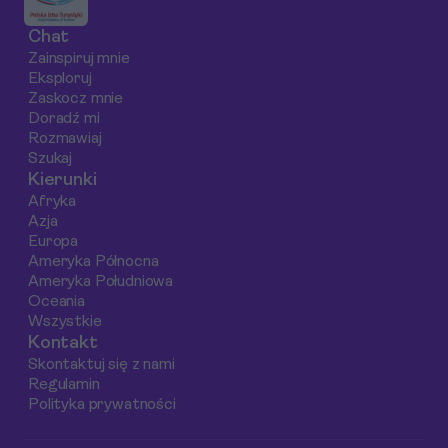
w akcji.
Chat
Przemierzając
Zainspiruj mnie
skaliste schody i
Eksploruj
naturalne baseny,
Zaskocz mnie
odkryjesz nie tylko
Doradź mi
Rozmawiaj
piękno wodospadó
Szukaj
ale i historię tego
Kierunki
magicznego miejsc
Afryka
Azja
Europa
Ameryka Północna
Ameryka Południowa
Oceania
Wszystkie
Kontakt
Skontaktuj się z nami
Regulamin
Polityka prywatności