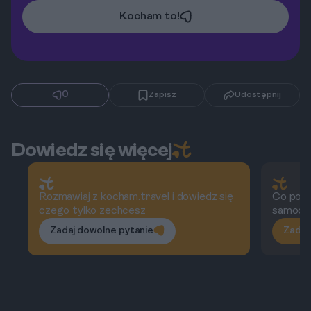
Kocham to!
0
Zapisz
Udostępnij
Dowiedz się więcej
Rozmawiaj z kocham.travel i dowiedz się
Co powi
czego tylko zechcesz
samoch
Zadaj dowolne pytanie
Zadaj