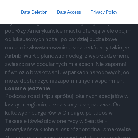
Noclegi
Data Deletion
Data Access
Privacy Policy
Wybór noclegów także ma duży wpływ na jakość
podróży. Amerykańskie miasta oferują wiele opcji –
od luksusowych hoteli po bardziej budżetowe
motele i zakwaterowanie przez platformy takie jak
Airbnb. Warto planować noclegi z wyprzedzeniem,
zwłaszcza w popularnych miejscach. Nie zapomnij
również o biwakowaniu w parkach narodowych, co
może dostarczyć niezapomnianych wspomnień.
Lokalne jedzenie
Podczas road tripu spróbuj lokalnych specjałów w
każdym regionie, przez który przejeżdżasz. Od
kultowych burgerów w Chicago, po tacos w
Teksasie i świeżołowione ryby w Seattle –
amerykańska kuchnia jest różnorodna i smakowita.