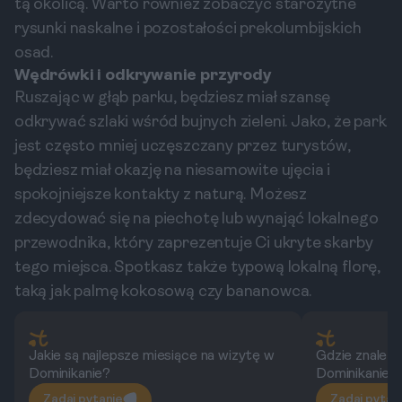
tą okolicą. Warto również zobaczyć starożytne
rysunki naskalne i pozostałości prekolumbijskich
osad.
Wędrówki i odkrywanie przyrody
Ruszając w głąb parku, będziesz miał szansę
odkrywać szlaki wśród bujnych zieleni. Jako, że park
jest często mniej uczęszczany przez turystów,
będziesz miał okazję na niesamowite ujęcia i
spokojniejsze kontakty z naturą. Możesz
zdecydować się na piechotę lub wynająć lokalnego
przewodnika, który zaprezentuje Ci ukryte skarby
tego miejsca. Spotkasz także typową lokalną florę,
taką jak palmę kokosową czy bananowca.
Jakie są najlepsze miesiące na wizytę w
Gdzie znaleźć
Dominikanie?
Dominikanie?
Zadaj pytanie
Zadaj pytan