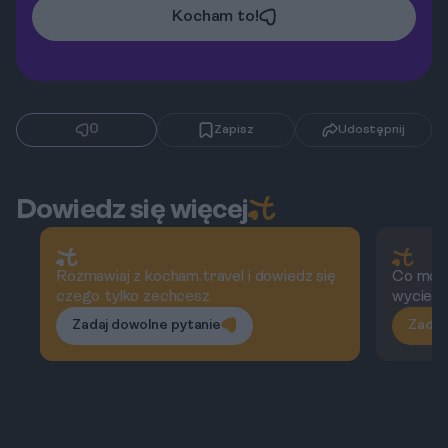
Kocham to!
0
Zapisz
Udostępnij
Dowiedz się więcej
Rozmawiaj z kocham.travel i dowiedz się
Co możn
czego tylko zechcesz
wyciecz
Zadaj dowolne pytanie
Zadaj