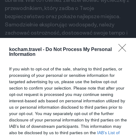
ubrania. Warto również zarezerwować wycieczkę z
przewodnikiem, który zadba o Twoje
bezpieczeństwo oraz pokaże najlepsze miejsca.
Samodzielnie eksplorując wodospady, należy
zachować ostrożność, dostosować swoje tempo i
korzystać z oznakowanych ścieżek, aby uniknąć
kocham.travel -
Do Not Process My Personal
niebezpieczeństw. Po przygodzie w wodospadach
Information
możesz wrócić do pobliskiego Puerto Plata, aby
zjeść kolację w lokalnej restauracji.
If you wish to opt-out of the sale, sharing to third parties, or
processing of your personal or sensitive information for
Dzień 6: Relaks na plaży w
targeted advertising by us, please use the below opt-out
Puerto Plata
section to confirm your selection. Please note that after your
opt-out request is processed you may continue seeing
Szósty dzień poświęć na relaks na plażach Puerto
interest-based ads based on personal information utilized by
Plata, gdzie znajdziesz świetne miejsca do
us or personal information disclosed to third parties prior to
odpoczynku i wyluzowania. Plaże takie jak Playa
your opt-out. You may separately opt-out of the further
disclosure of your personal information by third parties on the
Dorada są znane z pięknego piasku oraz lokalnych
IAB’s list of downstream participants. This information may
barów serwujących pyszne koktajle owocowe. To
also be disclosed by us to third parties on the
IAB’s List of