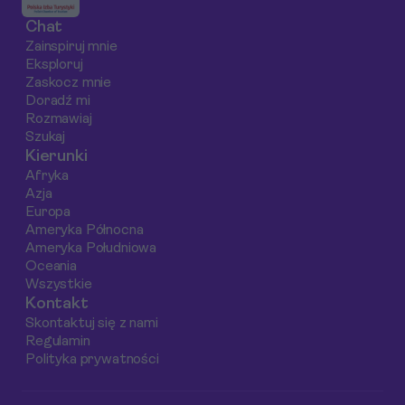
aby pomóc Ci wybrać
kosztuje, co
wyspę Saona.
Chat
idealne miejsce na
zobaczyć na miejscu
Odkryj, które
Zainspiruj mnie
niezapomniany
i jak przygotować
miejsca są warte
Eksploruj
wypoczynek.
się na niezapomnianą
odwiedzenia, aby 
Zaskocz mnie
przygodę.
pełni korzystać z
Doradź mi
Rozmawiaj
uroków karaibskie
Szukaj
słońca i błękitnego
Kierunki
morza.
Afryka
Azja
Europa
Ameryka Północna
Ameryka Południowa
Oceania
Wszystkie
Kontakt
Skontaktuj się z nami
Regulamin
Polityka prywatności