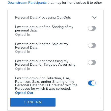
doskonała okazja, by spróbować dań kuchni
Downstream Participants
that may further disclose it to other
dominikańskiej, takich jak pescaito frito,
third parties.
przyrządzonym ze świeżo złowionych ryb. Po całym
Personal Data Processing Opt Outs
dniu można także odwiedzić lokalne sklepy z
I want to opt-out of the Sharing of my
pamiątkami lub wrócić do hotelu na zasłużony
personal data.
relaks.
Opted In
Zabawa przy zachodzie słońca
I want to opt-out of the Sale of my
Nie ma nic piękniejszego niż odpoczynek na plaży
Personal Data.
Opted In
przy zachodzie słońca. Gdy słońce zaczyna chować
się za horyzontem, skorzystaj z okazji, aby
I want to opt-out of processing my
Personal Data for Targeted Advertising.
uwiecznić te magiczne chwile. W Puerto Plata
Opted In
znajdziesz wiele lokalnych pubów, w których można
I want to opt-out of Collection, Use,
spróbować lokalnego rumu oraz bawić się przy
Retention, Sale, and/or Sharing of my
Personal Data that Is Unrelated with the
rytmach salsy. Odtąd już będzie dobrze, a to
Purposes for which it was collected.
Opted Out
niezapomniane wspomnienia, które będziesz nosić
w sercu na zawsze.
CONFIRM
Dzień 7: Ostatnie chwile w