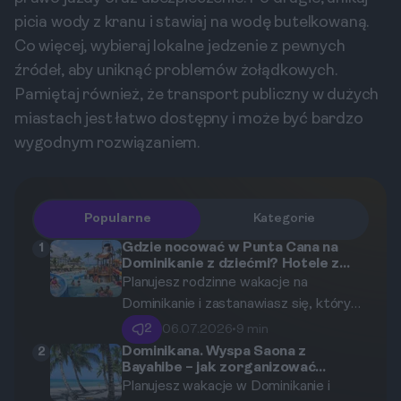
picia wody z kranu i stawiaj na wodę butelkowaną.
Co więcej, wybieraj lokalne jedzenie z pewnych
źródeł, aby uniknąć problemów żołądkowych.
Pamiętaj również, że transport publiczny w dużych
miastach jest łatwo dostępny i może być bardzo
wygodnym rozwiązaniem.
Popularne
Kategorie
Gdzie nocować w Punta Cana na
1
Dominikanie z dziećmi? Hotele z
animacjami i aquaparkami.
Planujesz rodzinne wakacje na
Dominikanie i zastanawiasz się, który
hotel w Punta Cana będzie najlepszy
2
06.07.2026
•
9 min
dla Twoich dzieci? Przygotowaliśmy
Dominikana. Wyspa Saona z
2
Bayahibe – jak zorganizować
kompleksowy przewodnik po
wycieczkę i co zobaczyć?
Planujesz wakacje w Dominikanie i
najlepszych resortach z aquaparkami,