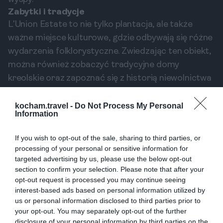
Zabytki i tradycje
L'Union Estate to nie tylko plantacja, ale także
ważne miejsce kulturowe, gdzie odbywają się różne
wydarzenia folklorystyczne. Zwiedzając ten obiekt,
można również zobaczyć tradycyjne domy
kreolskie oraz zapoznać się z historią niewolnictwa
na wyspach. To ważny element, który pokazuje, jak
różnorodne i bogate jest kulturowe dziedzictwo La
kocham.travel -
Do Not Process My Personal
Information
Digue.
Miejsca kulturowe i muzeum
If you wish to opt-out of the sale, sharing to third parties, or
Na La Digue znajduje się także miejscowe muzeum,
processing of your personal or sensitive information for
które oferuje cenną wiedzę o historii i kulturze
targeted advertising by us, please use the below opt-out
section to confirm your selection. Please note that after your
wyspy. To doskonałe miejsce, aby zrozumieć, jak
opt-out request is processed you may continue seeing
rozwijała się La Digue na przestrzeni lat, jakie miała
interest-based ads based on personal information utilized by
wpływy kolonialne i jak współczesność wpływa na
us or personal information disclosed to third parties prior to
życie mieszkańców. Ciekawostką jest, że muzeum
your opt-out. You may separately opt-out of the further
disclosure of your personal information by third parties on the