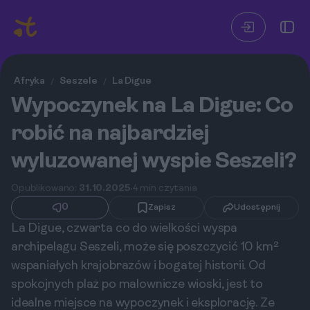
Afryka
Seszele
La Digue
/
/
Wypoczynek na La Digue: Co
robić na najbardziej
wyluzowanej wyspie Seszeli?
Opublikowano:
31.10.2025
4 min czytania
0
Zapisz
Udostępnij
La Digue, czwarta co do wielkości wyspa
archipelagu Seszeli, może się poszczycić 10 km²
wspaniałych krajobrazów i bogatej historii. Od
spokojnych plaż po malownicze wioski, jest to
idealne miejsce na wypoczynek i eksplorację. Ze