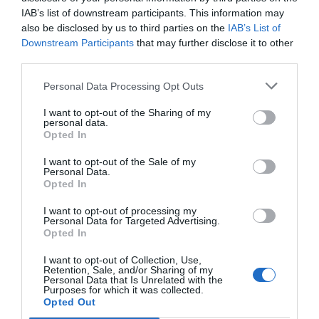
często organizuje wystawy lokalnych artystów, co
IAB’s list of downstream participants. This information may
przyciąga miłośników sztuki.
also be disclosed by us to third parties on the
IAB’s List of
Downstream Participants
that may further disclose it to other
third parties.
Popularne
Kategorie
Oferty
Personal Data Processing Opt Outs
Ceny w Hiszpanii 2026: Ile kosztują
1
I want to opt-out of the Sharing of my
tapas, paella i sangria?
personal data.
Hiszpania przyciąga podróżników z
Opted In
całego świata, a jednym z jej
I want to opt-out of the Sale of my
największych uroków jest wyjątkowa
39
06.02.2026
•
4 min
Personal Data.
kuchnia. W tym artykule przyjrzymy się
Opted In
Safari w Afryce: Przewodnik dla
2
początkujących – Kenia, Tanzania
cenom najpopularniejszych potraw,
I want to opt-out of processing my
czy RPA?
Kenia i Tanzania to dwa najważniejsze
takich jak tapas, paella oraz tradycyjny
Personal Data for Targeted Advertising.
kierunki safari w Afryce, oferujące
Opted In
napój - sangria. Dowiedz się, jak
wyjątkowe doświadczenia i
zbudować budżet na gastronomiczne
38
13.01.2026
•
3 min
I want to opt-out of Collection, Use,
niezapomniane widoki. Wybór między
doznania w Hiszpanii w latach 2025-
Oceania. Co robić na Muri Beach?
3
Retention, Sale, and/or Sharing of my
Personal Data that Is Unrelated with the
Snurkowanie, kajaki i nocny targ z
nimi może być trudny, dlatego ten
2026.
Purposes for which it was collected.
jedzeniem
Muri Beach to jedno z najpiękniejszych
przewodnik pomoże Ci podjąć decyzję
Opted Out
miejsc na Rarotondze, znane z
dotyczącą Twojej pierwszej podróży