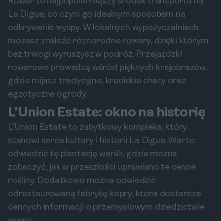
Rower to najpopularniejszy środek transportu na
La Digue, co czyni go idealnym sposobem na
odkrywanie wyspy. W lokalnych wypożyczalniach
możesz znaleźć różnorodne rowery, dzięki którym
bez trwogi wyruszysz w podróż. Przejażdżki
rowerowe prowadzą wśród pięknych krajobrazów,
gdzie mijasz tradycyjne, kreolskie chaty oraz
egzotyczne ogrody.
L'Union Estate: okno na historię
L'Union Estate to zabytkowy kompleks, który
stanowi serce kultury i historii La Digue. Warto
odwiedzić tę plantację wanilii, gdzie można
zobaczyć, jak w przeszłości uprawiano te cenne
rośliny. Dodatkowo można odwiedzić
odrestaurowaną fabrykę kopry, która dostarcza
cennych informacji o przemysłowym dziedzictwie
wyspy.