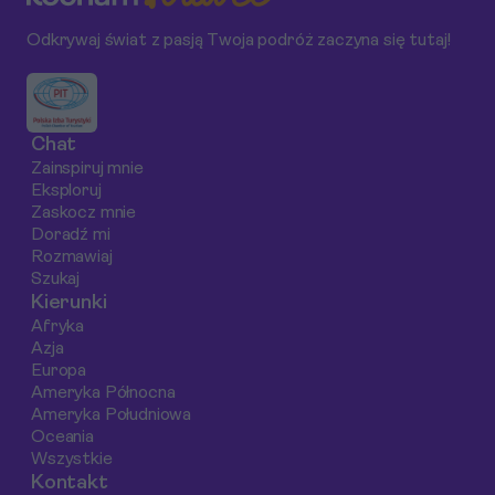
tradycyjny napój -
Ci podjąć decyzję
snurkowanie,
Odkrywaj świat z pasją Twoja podróż zaczyna się tutaj!
sangria. Dowiedz się,
dotyczącą Twojej
kajakarstwo i lok
jak zbudować budżet
pierwszej podróży na
jedzenie na noc
na gastronomiczne
safari.
targu.
doznania w Hiszpanii w
Chat
latach 2025-2026.
Zainspiruj mnie
Eksploruj
Zaskocz mnie
Doradź mi
Rozmawiaj
Szukaj
Kierunki
Afryka
Azja
Europa
Ameryka Północna
Ameryka Południowa
Oceania
Wszystkie
Kontakt