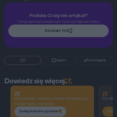
Podoba Ci się ten artykuł?
Twoja opinia pozwala nam tworzyć lepsze treści.
Kocham to!
0
Zapisz
Udostępnij
Dowiedz się więcej
Rozmawiaj z kocham.travel i dowiedz się
Co char
czego tylko zechcesz
Zadaj dowolne pytanie
Zadaj