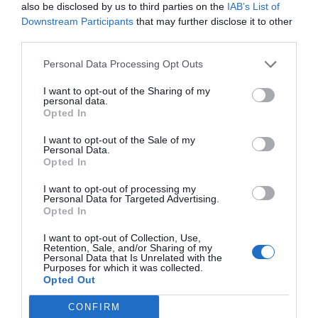
tapas, paella i sangria?
also be disclosed by us to third parties on the
IAB’s List of
Hiszpania przyciąga podróżników z
Downstream Participants
that may further disclose it to other
całego świata, a jednym z jej
third parties.
największych uroków jest wyjątkowa
38
06.02.2026
•
4 min
Personal Data Processing Opt Outs
kuchnia. W tym artykule przyjrzymy się
Safari w Afryce: Przewodnik dla
2
początkujących – Kenia, Tanzania
cenom najpopularniejszych potraw,
I want to opt-out of the Sharing of my
czy RPA?
Kenia i Tanzania to dwa najważniejsze
personal data.
takich jak tapas, paella oraz tradycyjny
Opted In
kierunki safari w Afryce, oferujące
napój - sangria. Dowiedz się, jak
wyjątkowe doświadczenia i
zbudować budżet na gastronomiczne
37
13.01.2026
•
3 min
I want to opt-out of the Sale of my
niezapomniane widoki. Wybór między
Personal Data.
doznania w Hiszpanii w latach 2025-
Oceania. Co robić na Muri Beach?
3
Opted In
Snurkowanie, kajaki i nocny targ z
nimi może być trudny, dlatego ten
2026.
jedzeniem
Muri Beach to jedno z najpiękniejszych
przewodnik pomoże Ci podjąć decyzję
I want to opt-out of processing my
miejsc na Rarotondze, znane z
Personal Data for Targeted Advertising.
dotyczącą Twojej pierwszej podróży
Opted In
krystalicznie czystej wody i białego
na safari.
37
24.12.2025
•
4 min
piasku. Jeśli nie wiesz, co robić w tym
Ceny w Afryce 2026: Jak
4
I want to opt-out of Collection, Use,
Retention, Sale, and/or Sharing of my
zaplanować budżet na podróż po
rajskim miejscu, ten przewodnik
Personal Data that Is Unrelated with the
kontynencie?
Podróżowanie po Afryce w latach
pomoże Ci odkryć najlepsze atrakcje,
Purposes for which it was collected.
Opted Out
2025/26 może być niezapomnianym
takie jak snurkowanie, kajakarstwo i
doświadczeniem, ale odpowiednie
lokalne jedzenie na nocnym targu.
24
22.01.2026
•
5 min
CONFIRM
zaplanowanie budżetu jest kluczowe. W
Czarnogóra. Żeglowanie po Zatoce
5