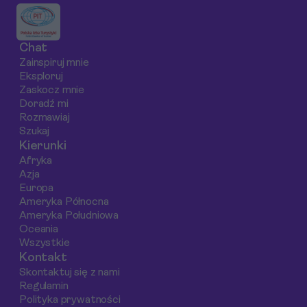
jak zbudować budżet
pierwszej podróży na
jedzenie na noc
na gastronomiczne
safari.
targu.
doznania w Hiszpanii w
Chat
latach 2025-2026.
Zainspiruj mnie
Eksploruj
Zaskocz mnie
Doradź mi
Rozmawiaj
Szukaj
Kierunki
Afryka
Azja
Europa
Ameryka Północna
Ameryka Południowa
Oceania
Wszystkie
Kontakt
Skontaktuj się z nami
Regulamin
Polityka prywatności