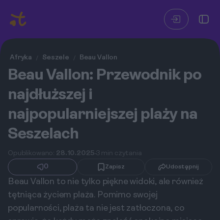
Afryka
Seszele
Beau Vallon
/
/
Beau Vallon: Przewodnik po
najdłuższej i
najpopularniejszej plaży na
Seszelach
Opublikowano:
28.10.2025
3 min czytania
0
Zapisz
Udostępnij
Beau Vallon to nie tylko piękne widoki, ale również
tętniąca życiem plaża. Pomimo swojej
popularności, plaża ta nie jest zatłoczona, co