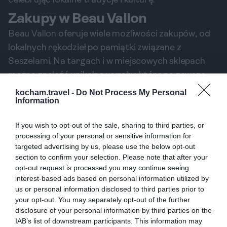
celebrując lokalne tradycje i kulturę.
Zakupy w Beau Vallon
Beau Vallon oferuje wiele możliwości zakupów, od
lokalnych rękodzieł po pamiątki związane z
Seszelami. Na targach i w miejscowych sklepach
można znaleźć unikalne wyroby, które na zawsze
będą przypominały o tej pięknej podróży. To
kocham.travel -
Do Not Process My Personal
Information
świetna okazja do wspierania lokalnych
rzemieślników i artystów.
If you wish to opt-out of the sale, sharing to third parties, or
Beau Vallon to idealna lokalizacja dla
processing of your personal or sensitive information for
każdego, kto pragnie wypocząć w rajskiej
targeted advertising by us, please use the below opt-out
atmosferze i poznać lokalną kulturę.
section to confirm your selection. Please note that after your
opt-out request is processed you may continue seeing
interest-based ads based on personal information utilized by
us or personal information disclosed to third parties prior to
your opt-out. You may separately opt-out of the further
Popularne
Kategorie
disclosure of your personal information by third parties on the
Ceny w Hiszpanii 2026: Ile kosztują
1
IAB’s list of downstream participants. This information may