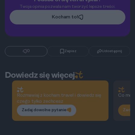
Twoja opinia pozwala nam tworzyć lepsze treści.
Kocham to!
0
Zapisz
Udostępnij
Dowiedz się więcej
Rozmawiaj z kocham.travel i dowiedz się
Co możn
czego tylko zechcesz
Zadaj dowolne pytanie
Zadaj