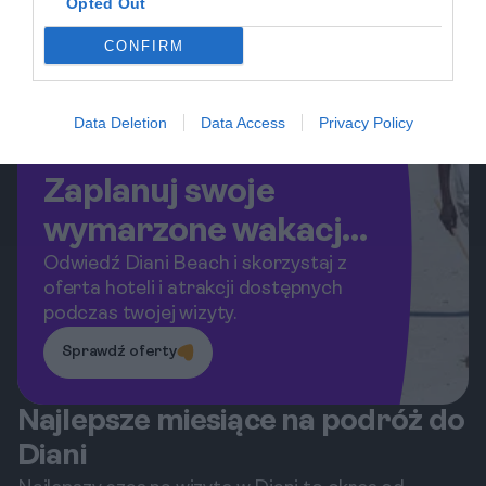
Opted Out
CONFIRM
Data Deletion
Data Access
Privacy Policy
Zaplanuj swoje
wymarzone wakacje
już dziś!
Odwiedź Diani Beach i skorzystaj z
oferta hoteli i atrakcji dostępnych
podczas twojej wizyty.
Sprawdź oferty
Najlepsze miesiące na podróż do
Diani