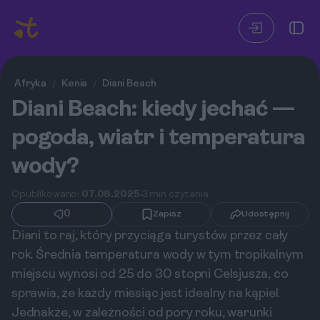
Afryka
Kenia
Diani Beach
/
/
Diani Beach: kiedy jechać —
pogoda, wiatr i temperatura
wody?
Opublikowano:
07.08.2025
3 min czytania
0
Zapisz
Udostępnij
Diani to raj, który przyciąga turystów przez cały
rok. Średnia temperatura wody w tym tropikalnym
miejscu wynosi od 25 do 30 stopni Celsjusza, co
sprawia, że każdy miesiąc jest idealny na kąpiel.
Jednakże, w zależności od pory roku, warunki