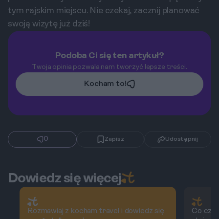
tym rajskim miejscu. Nie czekaj, zacznij planować
swoją wizytę już dziś!
Podoba Ci się ten artykuł?
Twoja opinia pozwala nam tworzyć lepsze treści.
Kocham to!
0
Zapisz
Udostępnij
Dowiedz się więcej
Rozmawiaj z kocham.travel i dowiedz się
Co czek