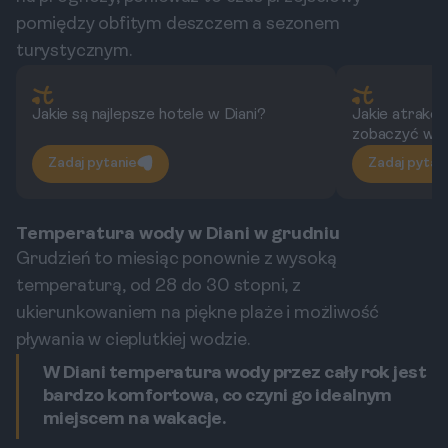
pomiędzy obfitym deszczem a sezonem
turystycznym.
Jakie są najlepsze hotele w Diani?
Jakie atrakc
zobaczyć w D
Zadaj pytanie
Zadaj pytan
Temperatura wody w Diani w grudniu
Grudzień to miesiąc ponownie z wysoką
temperaturą, od 28 do 30 stopni, z
ukierunkowaniem na piękne plaże i możliwość
pływania w cieplutkiej wodzie.
W Diani temperatura wody przez cały rok jest
bardzo komfortowa, co czyni go idealnym
miejscem na wakacje.