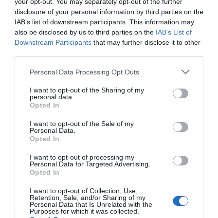
your opt-out. You may separately opt-out of the further
przewodnik po najlepszych
Conservation walczy o przetrwanie
disclosure of your personal information by third parties on the
miejscach do nurkowania i
Odkryj sekrety Oceanu Indyjskiego u
tych niezwykłych naczelnych. Dowiedz
IAB’s list of downstream participants. This information may
snorkelingu
wybrzeży Kenii. Ten szczegółowy
się, jak możesz je bezpiecznie
also be disclosed by us to third parties on the
IAB’s List of
przewodnik zabierze Cię w podróż po
obserwować i wesprzeć ich ochronę.
1
11.03.2026
•
10 min
Downstream Participants
that may further disclose it to other
najlepszych miejscach do snorkelingu i
third parties.
Kitesurfing na Diani Beach:
5
Najlepsze spoty i warunki wiatrowe
nurkowania w rejonie Diani Beach,
w Kenii
Personal Data Processing Opt Outs
Diani Beach to prawdopodobnie
podpowiadając, jak zorganizować
najpiękniejsza plaża w Kenii, znana ze
wycieczkę, co zobaczysz pod wodą i
I want to opt-out of the Sharing of my
swoich idealnych warunków do
personal data.
jak przygotować się na niezapomnianą
0
29.01.2026
•
3 min
Opted In
uprawiania kitesurfingu. W tym
przygodę.
artykule przedstawimy wszystkie
I want to opt-out of the Sale of my
Personal Data.
najważniejsze informacje, które
Opted In
pomogą Ci zaplanować niezapomniany
wyjazd na kitesurfing w Kenii.
I want to opt-out of processing my
Personal Data for Targeted Advertising.
Opted In
I want to opt-out of Collection, Use,
Retention, Sale, and/or Sharing of my
Personal Data that Is Unrelated with the
Purposes for which it was collected.