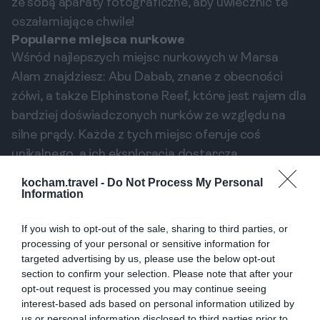
ze sobą aparaty fotograficzne, aby uwiecznić te
oszałamiające chwile!
Popularne miejsca nurkowe
Wśród najlepszych miejsc nurkowych w Marsa
Alam znajdziesz: Abu Dabab, znane z obecności
żółwi, a także Elphinstone Reef, które jest rajem dla
bardziej doświadczonych nurków ze względu na
silne prądy. Każde z tych miejsc oferuje coś
unikalnego, a ich eksploracja dostarcza
niezapomnianych emocji i widoków, które na długo
kocham.travel -
Do Not Process My Personal
zapadną w pamięć.
Information
Inne formy aktywności
Oprócz nurkowania, Marsa Alam oferuje także
If you wish to opt-out of the sale, sharing to third parties, or
processing of your personal or sensitive information for
wiele innych atrakcji, takich jak jazda na quadach po
targeted advertising by us, please use the below opt-out
pustyni, rejsy łodzią głębinową czy poznawanie
section to confirm your selection. Please note that after your
lokalnej kultury podczas wycieczek do pobliskich
opt-out request is processed you may continue seeing
interest-based ads based on personal information utilized by
miast. Ofertę wzbogacają również fantastyczne
us or personal information disclosed to third parties prior to