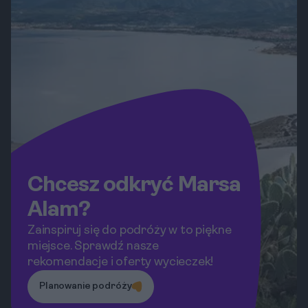
niezapomniane.
Chcesz odkryć Marsa
Alam?
Zainspiruj się do podróży w to piękne
miejsce. Sprawdź nasze
rekomendacje i oferty wycieczek!
Planowanie podróży