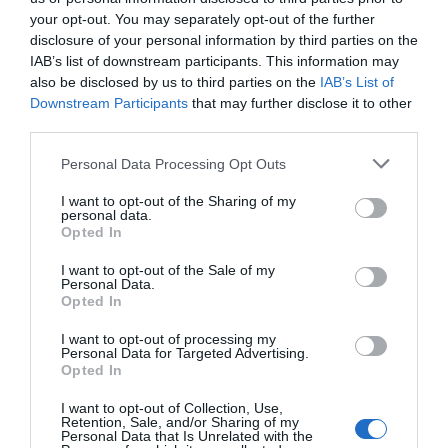
safari na quadach, które pozwalają na odkrywanie
your opt-out. You may separately opt-out of the further
ukrytych zakątków regionu oraz historii
disclosure of your personal information by third parties on the
beduińskich rodzin.
IAB’s list of downstream participants. This information may
also be disclosed by us to third parties on the
IAB’s List of
Downstream Participants
that may further disclose it to other
third parties.
Popularne
Kategorie
Personal Data Processing Opt Outs
Egipt. Sataya Reef w Marsa Alam –
1
I want to opt-out of the Sharing of my
czy naprawdę można tu pływać z
personal data.
delfinami?
Sataya Reef, znana jako „Wielki Dom
Opted In
Delfinów”, to jedno z najbardziej
I want to opt-out of the Sale of my
magicznych miejsc na mapie Egiptu.
4
17.05.2026
•
10 min
Personal Data.
Ten podwodny raj w Marsa Alam
Opted In
Egipt. Gdzie spotkać diugonie i
2
żółwie w Marsa Alam? Przewodnik
przyciąga miłośników przyrody z
po podwodnym świecie Abu Dabbab.
I want to opt-out of processing my
Abu Dabbab to magiczna zatoka w
całego świata obietnicą spotkania z
Personal Data for Targeted Advertising.
Marsa Alam, która jest jednym z
dzikimi delfinami w ich naturalnym
Opted In
niewielu miejsc na świecie, gdzie można
środowisku. Czy ta obietnica jest
3
28.03.2026
•
11 min
I want to opt-out of Collection, Use,
regularnie spotkać łagodne diugonie i
prawdziwa? Zapraszamy na
Egipt. Najpiękniejsze plaże w Marsa
3
Retention, Sale, and/or Sharing of my
Personal Data that Is Unrelated with the
Alam: Abu Dabbab (plaża żółwi) i inne
majestatyczne żółwie zielone w ich
szczegółowy przewodnik, który