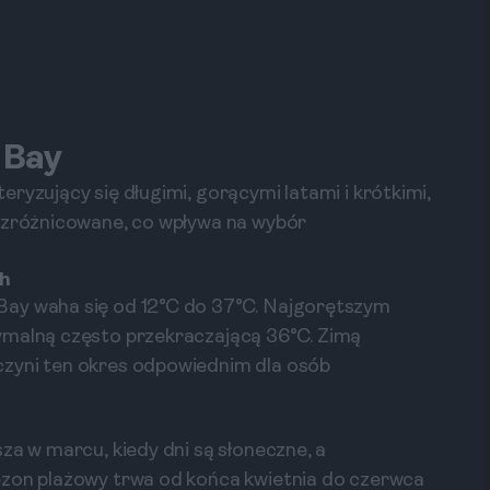
 Bay
ryzujący się długimi, gorącymi latami i krótkimi,
e zróżnicowane, co wpływa na wybór
ch
Bay waha się od 12°C do 37°C. Najgorętszym
ymalną często przekraczającą 36°C. Zimą
czyni ten okres odpowiednim dla osób
za w marcu, kiedy dni są słoneczne, a
ezon plażowy trwa od końca kwietnia do czerwca