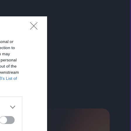
sonal or
ection to
ou may
 personal
out of the
 downstream
B’s List of