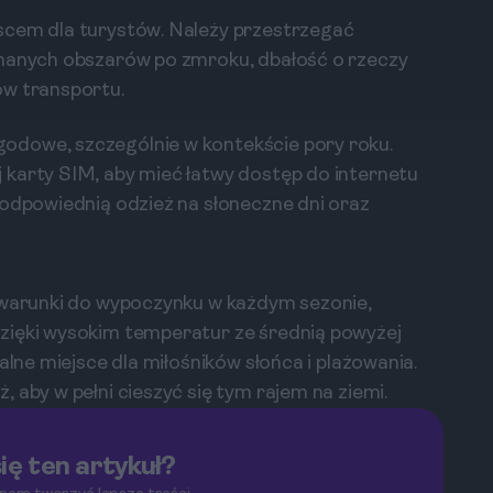
scem dla turystów. Należy przestrzegać
znanych obszarów po zmroku, dbałość o rzeczy
ów transportu.
odowe, szczególnie w kontekście pory roku.
 karty SIM, aby mieć łatwy dostęp do internetu
 odpowiednią odzież na słoneczne dni oraz
e warunki do wypoczynku w każdym sezonie,
zięki wysokim temperatur ze średnią powyżej
alne miejsce dla miłośników słońca i plażowania.
 aby w pełni cieszyć się tym rajem na ziemi.
ię ten artykuł?