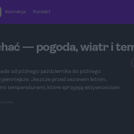
Instrukcja
Kontakt
echać — pogoda, wiatr i t
pada od późnego października do późnego
zyjemniejsze. Jeszcze przed sezonem letnim,
mi temperaturami, które sprzyjają aktywnościom
EKLAMA