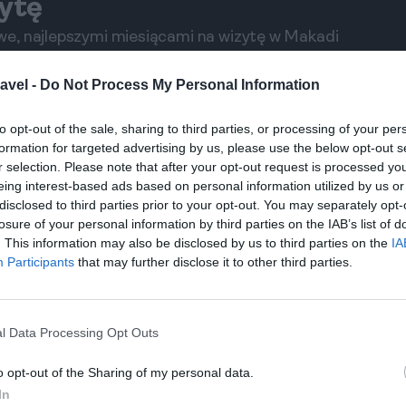
zytę
e, najlepszymi miesiącami na wizytę w Makadi
ych miesiącach możesz liczyć na najlepsze warunki
avel -
Do Not Process My Personal Information
e.
to opt-out of the sale, sharing to third parties, or processing of your per
ymi miejscami w Egipcie. Najlepszym sposobem
formation for targeted advertising by us, please use the below opt-out s
 w Hurghadzie, a następnie krótką podróż
r selection. Please note that after your opt-out request is processed y
nieją regularne połączenia autobusowe z innych
eing interest-based ads based on personal information utilized by us or
disclosed to third parties prior to your opt-out. You may separately opt-
losure of your personal information by third parties on the IAB’s list of
. This information may also be disclosed by us to third parties on the
IA
e, zwłaszcza że wiele hoteli oferuje transport do
Participants
that may further disclose it to other third parties.
mochód lub skorzystać z lokalnych taksówek.
ikiem, aby zobaczyć najpiękniejsze zakątki
l Data Processing Opt Outs
o opt-out of the Sharing of my personal data.
In