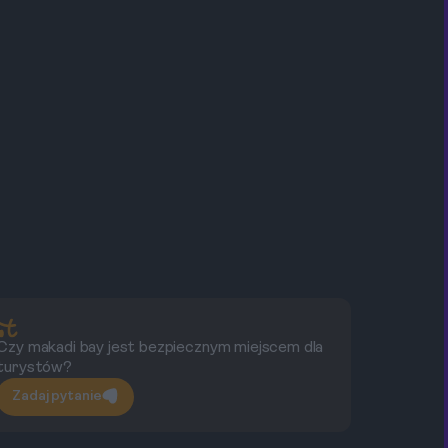
Czy makadi bay jest bezpiecznym miejscem dla
Cz
turystów?
Zadaj pytanie