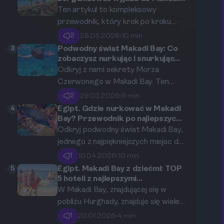
Bay: plan podróży od A do Z.
wakacje w Makadi Bay z
Ten artykuł to kompleksowy
niezapomnianą, jednodniową
przewodnik, który krok po kroku
wycieczką do Luksoru.
przeprowadzi Cię przez proces
2
28.05.2026
•
10 min
samodzielnej organizacji wyjazdu do
3
Podwodny świat Makadi Bay: Co
Makadi Bay. Od wyboru idealnego
zobaczysz nurkując i snurkując
przy hotelowej rafie?
terminu, przez rezerwację lotów i
Odkryj z nami sekrety Morza
hoteli, aż po planowanie atrakcji i
Czerwonego w Makadi Bay. Ten
porady praktyczne – znajdziesz tu
kompleksowy przewodnik zabierze
2
29.03.2026
•
9 min
wszystko, czego potrzebujesz, by
Cię w podróż po najpiękniejszych
4
Egipt. Gdzie nurkować w Makadi
Twoja egipska przygoda była
rafach koralowych dostępnych
Bay? Przewodnik po najlepszych
rafach koralowych.
niezapomniana.
prosto z hotelowej plaży, podpowie,
Odkryj podwodny świat Makadi Bay,
jakie gatunki morskich stworzeń
jednego z najpiękniejszych miejsc do
możesz spotkać i jak najlepiej
nurkowania w Egipcie. Ten
1
10.04.2026
•
10 min
zaplanować swoją podwodną
kompleksowy przewodnik zabierze
5
Egipt. Makadi Bay z dziećmi: TOP
przygodę, niezależnie od poziomu
Cię w podróż po najbardziej
5 hoteli z najlepszymi
aquaparkami
zaawansowania.
spektakularnych rafach koralowych,
W Makadi Bay, znajdującej się w
przedstawi bogactwo morskiego
pobliżu Hurghady, znajduje się wiele
życia i podpowie, jak najlepiej
hoteli idealnych na rodzinne wakacje.
1
23.01.2026
•
4 min