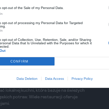
o opt-out of the Sale of my Personal Data.
In
e
to opt-out of processing my Personal Data for Targeted
ing.
In
je!
o opt-out of Collection, Use, Retention, Sale, and/or Sharing
ersonal Data that Is Unrelated with the Purposes for which it
lected.
 wyjazdy do
Out
 dla Ciebie.
CONFIRM
Data Deletion
Data Access
Privacy Policy
 lokalnej kuchni, która bazuje na świeżych
kich potraw. Wiele restauracji oferuje
jami.