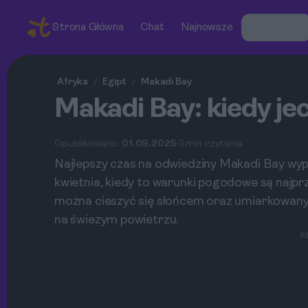
Strona Główna
Chat
Najnowsze
Kierunki
Afryka
Egipt
Makadi Bay
/
/
Makadi Bay: kiedy j
Opublikowano:
01.09.2025
3 min czytania
Najlepszy czas na odwiedziny Makadi Bay wy
kwietnia, kiedy to warunki pogodowe są najpr
można cieszyć się słońcem oraz umiarkowany
na świeżym powietrzu.
R