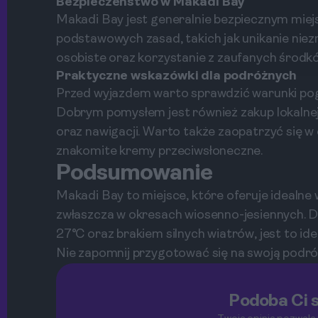
Bezpieczeństwo w Makadi Bay
Makadi Bay jest generalnie bezpiecznym miej
podstawowych zasad, takich jak unikanie nie
osobiste oraz korzystanie z zaufanych środk
Praktyczne wskazówki dla podróżnych
Przed wyjazdem warto sprawdzić warunki pog
Dobrym pomysłem jest również zakup lokalnej
oraz nawigacji. Warto także zaopatrzyć się w
znakomite kremy przeciwsłoneczne.
Podsumowanie
Makadi Bay to miejsce, które oferuje idealn
zwłaszcza w okresach wiosenno-jesiennych. D
27°C oraz brakiem silnych wiatrów, jest to ide
Nie zapomnij przygotować się na swoją podróż,
Podoba Ci s