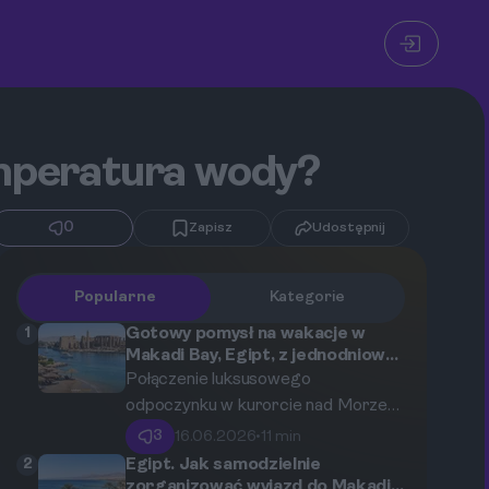
emperatura wody?
0
Zapisz
Udostępnij
Popularne
Kategorie
1
Gotowy pomysł na wakacje w
Makadi Bay, Egipt, z jednodniową
wycieczką do Luksoru.
Połączenie luksusowego
odpoczynku w kurorcie nad Morzem
Czerwonym z fascynującą podróżą
3
16.06.2026
•
11 min
do serca starożytnego Egiptu.
2
Egipt. Jak samodzielnie
Odkryj, jak zorganizować idealne
zorganizować wyjazd do Makadi