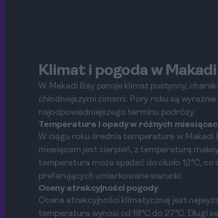
Klimat i pogoda w Makadi
W Makadi Bay panuje klimat pustynny, charakte
chłodniejszymi zimami. Pory roku są wyraźni
najodpowiedniejszego terminu podróży.
Temperatura i opady w różnych miesiąca
W ciągu roku średnia temperatura w Makadi 
miesiącem jest sierpień, z temperaturą maks
temperatura może spadać do około 12°C, co 
preferujących umiarkowane warunki.
Oceny atrakcyjności pogody
Ocena atrakcyjności klimatycznej jest najwyżs
temperatura wynosi od 18°C do 27°C. Długi s