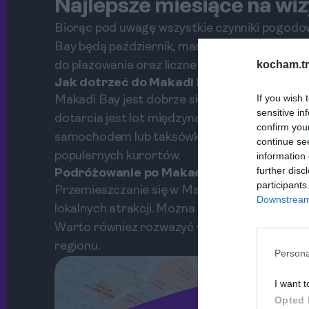
Najlepsze miesiące na wi
Biorąc pod uwagę wszystkie czynniki pogodow
Bay będą październik, marzec i czerwiec. W t
kocham.tr
do plażowania oraz liczne atrakcje turystyczn
Jak dotrzeć do Makadi Bay?
If you wish 
Makadi Bay jest dobrze skomunikowane z inn
sensitive in
dotarcia jest lot międzynarodowy na lotnisko
confirm you
samochodem lub taksówką. Alternatywnie, ist
continue se
popularnych kurortów.
information 
further disc
Podróżowanie po Makadi Bay
participants
Przemieszczanie się w Makadi Bay jest wygodn
Downstream 
lokalnych atrakcji. Można również wynająć sa
Warto również rozważyć wycieczki z przewodn
regionu.
Persona
I want t
Opted 