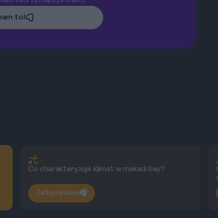
 nam tworzyć lepsze treści.
am to!
Co charakteryzuje klimat w makadi bay?
Zadaj pytanie