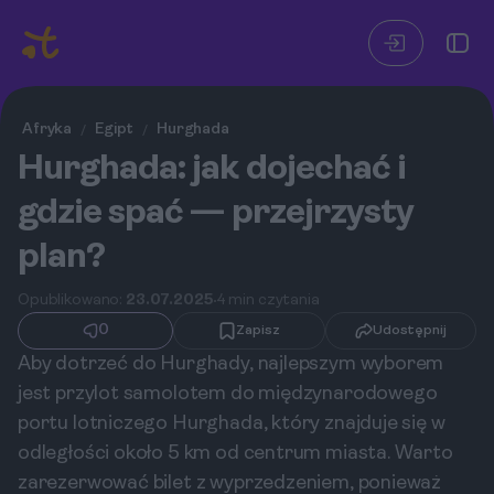
Afryka
Egipt
Hurghada
/
/
Hurghada: jak dojechać i
gdzie spać — przejrzysty
plan?
Opublikowano:
23.07.2025
4 min czytania
0
Zapisz
Udostępnij
Aby dotrzeć do Hurghady, najlepszym wyborem
jest przylot samolotem do międzynarodowego
portu lotniczego Hurghada, który znajduje się w
odległości około 5 km od centrum miasta. Warto
zarezerwować bilet z wyprzedzeniem, ponieważ