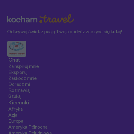
kitesurfingowych.
spektakularnych
niniejszym artyku
rafach koralowych
przedstawimy, ja
regionu, idealnych
wybrać najlepszy
zarówno dla osób
hotel oraz na co
Odkrywaj świat z pasją Twoja podróż zaczyna się tutaj!
stawiających
zwrócić uwagę p
pierwsze kroki w
rezerwacji.
nurkowaniu, jak i dla
Opiszemy równie
doświadczonych
co dokładnie
Chat
eksploratorów głębin.
obejmuje oferta al
Zainspiruj mnie
inclusive oraz
Eksploruj
zaproponujemy t
Zaskocz mnie
5 hoteli w
Doradź mi
Rozmawiaj
Hurghadzie.
Szukaj
Kierunki
Afryka
Azja
Europa
Ameryka Północna
Ameryka Południowa