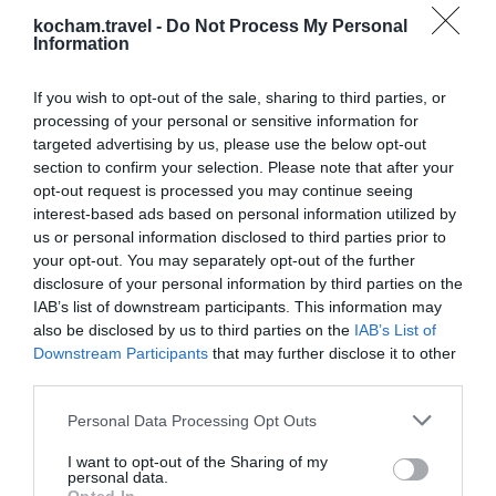
znany z wysokiej jakości obsługi oraz atrakcji.
kocham.travel -
Do Not Process My Personal
Lokalne jedzenie w Hurghadzie
Information
Podczas wizyty w Hurghadzie nie można pominąć
If you wish to opt-out of the sale, sharing to third parties, or
lokalnej kuchni! Oferuje ona bogaty wachlarz
processing of your personal or sensitive information for
smaków i dań, które zachwycą każdego smakosza.
targeted advertising by us, please use the below opt-out
Dania takie jak koftę, falafel, czy tajine to tylko
section to confirm your selection. Please note that after your
opt-out request is processed you may continue seeing
niektóre z potraw, które powinieneś spróbować.
interest-based ads based on personal information utilized by
Zajadaj się także świeżymi owocami morza,
us or personal information disclosed to third parties prior to
dostępnymi w przybrzeżnych restauracjach. Warto
your opt-out. You may separately opt-out of the further
również spróbować tradycyjnej egipskiej kawy oraz
disclosure of your personal information by third parties on the
IAB’s list of downstream participants. This information may
świeżo wyciskanych soków owocowych. Ceny są
also be disclosed by us to third parties on the
IAB’s List of
bardzo przystępne, więc możesz spróbować wielu
Downstream Participants
that may further disclose it to other
dań podczas jednej wizyty.
third parties.
Safety i praktyczne wskazówki
Personal Data Processing Opt Outs
Podczas pobytu w Hurghadzie, bezpieczeństwo
I want to opt-out of the Sharing of my
powinno być na pierwszym miejscu. Warto
personal data.