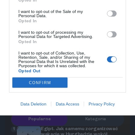
Opted In
przestrzegać podstawowych zasad, takich jak
unikanie odosobnionych miejsc w nocy oraz dbanie
I want to opt-out of the Sale of my
Personal Data.
o swoje rzeczy osobiste. Zainstaluj aplikację do
Opted In
tłumaczenia, aby łatwiej porozumiewać się z
I want to opt-out of processing my
lokalnymi mieszkańcami. Ubezpieczenie podróżne
Personal Data for Targeted Advertising.
Opted In
to również konieczność, aby zapewnić sobie spokój
podczas zwiedzania. Nie zapomnij również o
I want to opt-out of Collection, Use,
Retention, Sale, and/or Sharing of my
używaniu filtrów przeciwsłonecznych na plaży, aby
Personal Data that Is Unrelated with the
Purposes for which it was collected.
uniknąć oparzeń.
Opted Out
Podczas pobytu w Hurghadzie zadbaj o swoje
CONFIRM
bezpieczeństwo oraz zdrowie — zawsze
korzystaj z ubezpieczenia podróżnego!
Data Deletion
Data Access
Privacy Policy
Popularne
Kategorie
Egipt. Jak samemu zorganizować
1
wakacje w Hurghadzie wokół