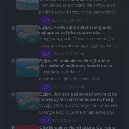
zawodów kitesurfingowych:
Kompleksowy poradnik dla aktywnych
terminy, logistyka i rezerwacja
podróżników, którzy chcą samodzielnie
biletów.
zaplanować wyjazd do Hurghady w
3
22.07.2026
•
10 min
oparciu o kalendarz zawodów
Egipt. Podwodny świat Hurghady:
2
najlepsze rafy koralowe dla
kitesurfingowych.
początkujących i zaawansowanych.
Hurghada, perła Morza Czerwonego,
to synonim podwodnej przygody. Ten
kompleksowy przewodnik zabierze Cię
3
16.04.2026
•
8 min
w podróż po najbardziej
Egipt. All Inclusive w Hurghadzie:
3
Jak wybrać najlepszy hotel i na co
spektakularnych rafach koralowych
uważać?
Hurghada to jeden z
regionu, idealnych zarówno dla osób
najpopularniejszych kierunków
stawiających pierwsze kroki w
turystycznych w Egipcie, idealny dla
nurkowaniu, jak i dla doświadczonych
2
19.02.2026
•
4 min
tych, którzy marzą o wakacjach w
eksploratorów głębin.
Egipt. Jak zorganizować wycieczkę
4
na wyspy Giftun (Paradise i Orange
formule all inclusive. W niniejszym
Bay) z Hurghady?
Wyspy Giftun, a szczególnie Paradise i
artykule przedstawimy, jak wybrać
Orange Bay, to jedne z najpiękniejszych
najlepszy hotel oraz na co zwrócić
miejsc na wybrzeżu Morza
uwagę przy rezerwacji. Opiszemy
0
11.11.2025
•
3 min
Czerwonego. W tym artykule
również, co dokładnie obejmuje oferta
City Break w Hurghadzie: Co robić
5