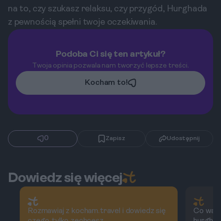
na to, czy szukasz relaksu, czy przygód, Hurghada
z pewnością spełni twoje oczekiwania.
Podoba Ci się ten artykuł?
Twoja opinia pozwala nam tworzyć lepsze treści.
Kocham to!
0
Zapisz
Udostępnij
Dowiedz się więcej
Rozmawiaj z kocham.travel i dowiedz się
Co wart