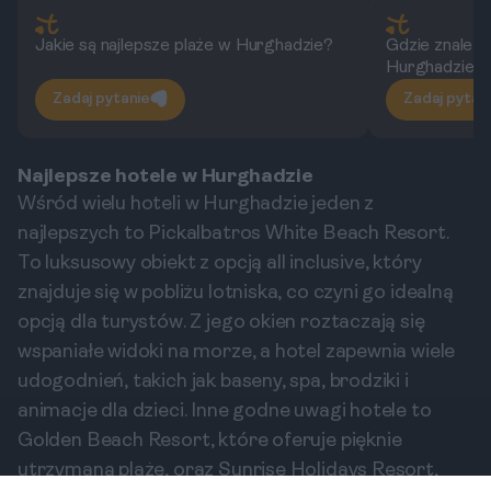
Jakie są najlepsze plaże w Hurghadzie?
Gdzie znaleźć
Hurghadzie?
Zadaj pytanie
Zadaj pytan
Najlepsze hotele w Hurghadzie
Wśród wielu hoteli w Hurghadzie jeden z
najlepszych to Pickalbatros White Beach Resort.
To luksusowy obiekt z opcją all inclusive, który
znajduje się w pobliżu lotniska, co czyni go idealną
opcją dla turystów. Z jego okien roztaczają się
wspaniałe widoki na morze, a hotel zapewnia wiele
udogodnień, takich jak baseny, spa, brodziki i
animacje dla dzieci. Inne godne uwagi hotele to
Golden Beach Resort, które oferuje pięknie
utrzymaną plażę, oraz Sunrise Holidays Resort,